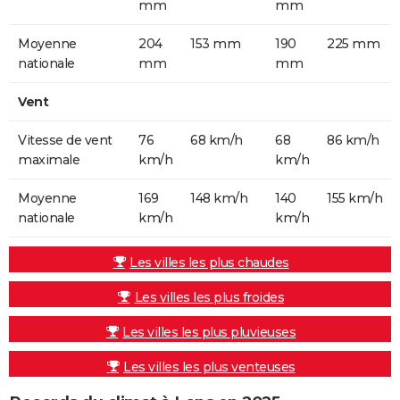
mm
mm
Moyenne
204
153 mm
190
225 mm
nationale
mm
mm
Vent
Vitesse de vent
76
68 km/h
68
86 km/h
maximale
km/h
km/h
Moyenne
169
148 km/h
140
155 km/h
nationale
km/h
km/h
Les villes les plus chaudes
Les villes les plus froides
Les villes les plus pluvieuses
Les villes les plus venteuses