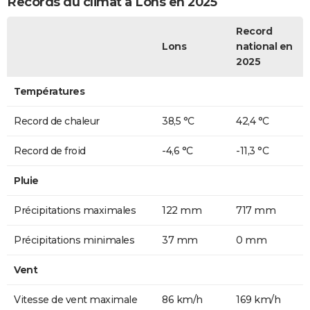
Records du climat à Lons en 2025
Record
Lons
national en
2025
Températures
Record de chaleur
38,5 °C
42,4 °C
Record de froid
-4,6 °C
-11,3 °C
Pluie
Précipitations maximales
122 mm
717 mm
Précipitations minimales
37 mm
0 mm
Vent
Vitesse de vent maximale
86 km/h
169 km/h