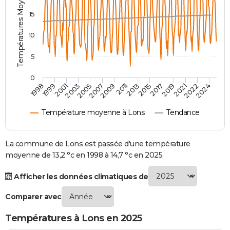
Températures Moyennes ( °C )
City break
Voyage de noces
Climat
Destinations
Voyage nature
Forum
+
PHOTO
15
GUIDES D'ACHAT
10
BONS PLANS
5
CARTE DE VOEUX
0
2007
2021
2009
2022
1998
2011
2024
1999
2013
2001
2015
2003
2017
2005
2019
Carte Bonne année
Carte Pâques
Carte de Noël
Carte Saint-Valentin
Carte d'anniversaire
DICTIONNAIRE
Température moyenne à Lons
Tendance
Biographies
Expressions
Dictionnaire
Citations
Proverbes
PROGRAMME TV
COPAINS D'AVANT
La commune de Lons est passée d'une température
moyenne de 13,2 °c en 1998 à 14,7 °c en 2025.
Se connecter
Collèges
Universités
Service militaire
S'inscrire
Lycées
Primaires
Entreprises
Avis de recherche
AVIS DE DÉCÈS
Afficher les données climatiques de
FORUM
Comparer avec
Lifestyle
Sport
Television
Cinema
Bricolage
Culture
Auto
Voyage
Températures à Lons en 2025