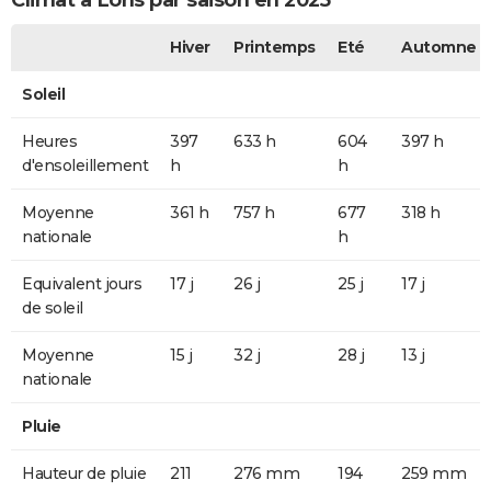
Climat à Lons par saison en 2025
Hiver
Printemps
Eté
Automne
Soleil
Heures
397
633 h
604
397 h
d'ensoleillement
h
h
Moyenne
361 h
757 h
677
318 h
nationale
h
Equivalent jours
17 j
26 j
25 j
17 j
de soleil
Moyenne
15 j
32 j
28 j
13 j
nationale
Pluie
Hauteur de pluie
211
276 mm
194
259 mm