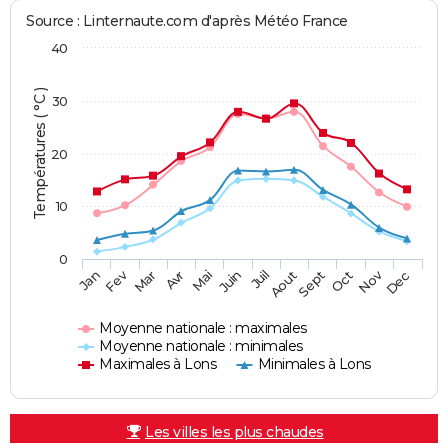
Source : Linternaute.com d'après Météo France
40
Températures ( °C )
30
20
10
0
Fev
Nov
Jan
Mar
Avr
Mai
Juin
Juil
Aout
Sept
Oct
Dec
Moyenne nationale : maximales
Moyenne nationale : minimales
Maximales à Lons
Minimales à Lons
Les villes les plus chaudes