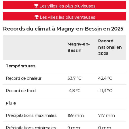
Les villes les plus pluvieuses
Les villes les plus venteuses
Records du climat à Magny-en-Bessin en 2025
Record
Magny-en-
national en
Bessin
2025
Températures
Record de chaleur
33,7 °C
42,4 °C
Record de froid
-4,8 °C
-11,3 °C
Pluie
Précipitations maximales
159 mm
717 mm
Précipitations minimales
9 mm
0 mm