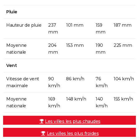
Pluie
Hauteur de pluie
237
101 mm
159
187 mm
mm
mm
Moyenne
204
153 mm
190
225 mm
nationale
mm
mm
Vent
Vitesse de vent
90
86 km/h
76
104 km/h
maximale
km/h
km/h
Moyenne
169
148 km/h
140
155 km/h
nationale
km/h
km/h
Les villes les plus chaudes
Les villes les plus froides