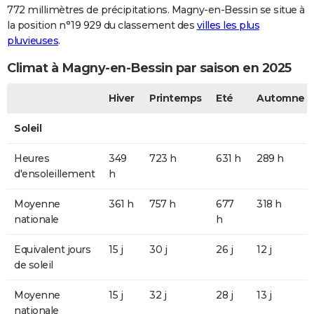
772 millimètres de précipitations. Magny-en-Bessin se situe à
la position n°19 929 du classement des
villes les plus
pluvieuses
.
Climat à Magny-en-Bessin par saison en 2025
Hiver
Printemps
Eté
Automne
Soleil
Heures
349
723 h
631 h
289 h
d'ensoleillement
h
Moyenne
361 h
757 h
677
318 h
nationale
h
Equivalent jours
15 j
30 j
26 j
12 j
de soleil
Moyenne
15 j
32 j
28 j
13 j
nationale