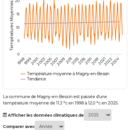
Températures Moyennes ( °C )
20
City break
Voyage de noces
Climat
Destinations
Voyage nature
Forum
+
PHOTO
15
GUIDES D'ACHAT
10
BONS PLANS
5
CARTE DE VOEUX
Carte Bonne année
Carte Pâques
Carte de Noël
Carte Saint-Valentin
Carte d'anniversaire
DICTIONNAIRE
0
2007
2021
2009
2022
1998
2011
2024
1999
2013
2001
2015
2003
2017
2005
2019
Biographies
Expressions
Dictionnaire
Citations
Proverbes
PROGRAMME TV
Température moyenne à Magny-en-Bessin
COPAINS D'AVANT
Tendance
Se connecter
Collèges
Universités
Service militaire
S'inscrire
Lycées
Primaires
Entreprises
Avis de recherche
AVIS DE DÉCÈS
La commune de Magny-en-Bessin est passée d'une
FORUM
température moyenne de 11,3 °c en 1998 à 12,0 °c en 2025.
Lifestyle
Sport
Television
Cinema
Bricolage
Culture
Auto
Voyage
Afficher les données climatiques de
Comparer avec