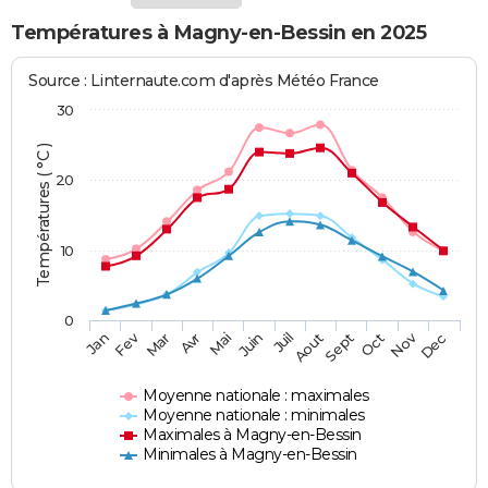
Températures à Magny-en-Bessin en 2025
Source : Linternaute.com d'après Météo France
30
Températures ( °C )
20
10
0
Fev
Nov
Jan
Mar
Avr
Mai
Juin
Juil
Aout
Sept
Oct
Dec
Moyenne nationale : maximales
Moyenne nationale : minimales
Maximales à Magny-en-Bessin
Minimales à Magny-en-Bessin