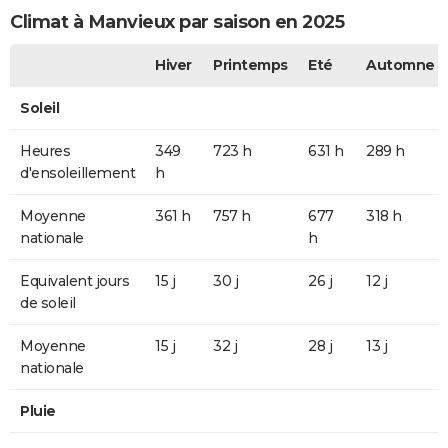
Climat à Manvieux par saison en 2025
Hiver
Printemps
Eté
Automne
Soleil
Heures
349
723 h
631 h
289 h
d'ensoleillement
h
Moyenne
361 h
757 h
677
318 h
nationale
h
Equivalent jours
15 j
30 j
26 j
12 j
de soleil
Moyenne
15 j
32 j
28 j
13 j
nationale
Pluie