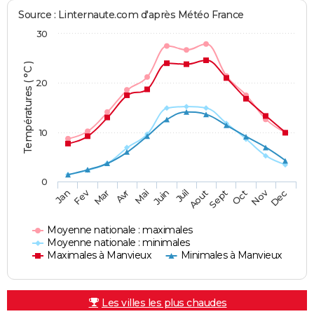
Source : Linternaute.com d'après Météo France
30
Températures ( °C )
20
10
0
Fev
Nov
Jan
Mar
Avr
Mai
Juin
Juil
Aout
Sept
Oct
Dec
Moyenne nationale : maximales
Moyenne nationale : minimales
Maximales à Manvieux
Minimales à Manvieux
Les villes les plus chaudes