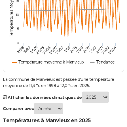
Températures Moyennes ( °C )
15
City break
Voyage de noces
Climat
Destinations
Voyage nature
Forum
+
PHOTO
10
GUIDES D'ACHAT
5
BONS PLANS
CARTE DE VOEUX
0
2007
2021
2009
2022
1998
2011
2024
1999
2013
2001
2015
2003
2017
2005
2019
Carte Bonne année
Carte Pâques
Carte de Noël
Carte Saint-Valentin
Carte d'anniversaire
DICTIONNAIRE
Température moyenne à Manvieux
Tendance
Biographies
Expressions
Dictionnaire
Citations
Proverbes
PROGRAMME TV
COPAINS D'AVANT
La commune de Manvieux est passée d'une température
moyenne de 11,3 °c en 1998 à 12,0 °c en 2025.
Se connecter
Collèges
Universités
Service militaire
S'inscrire
Lycées
Primaires
Entreprises
Avis de recherche
AVIS DE DÉCÈS
Afficher les données climatiques de
FORUM
Comparer avec
Lifestyle
Sport
Television
Cinema
Bricolage
Culture
Auto
Voyage
Températures à Manvieux en 2025