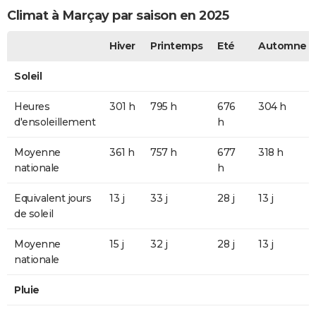
Climat à Marçay par saison en 2025
Hiver
Printemps
Eté
Automne
Soleil
Heures
301 h
795 h
676
304 h
d'ensoleillement
h
Moyenne
361 h
757 h
677
318 h
nationale
h
Equivalent jours
13 j
33 j
28 j
13 j
de soleil
Moyenne
15 j
32 j
28 j
13 j
nationale
Pluie