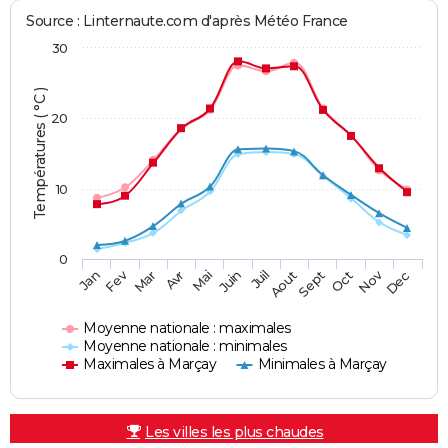
Source : Linternaute.com d'après Météo France
30
Températures ( °C )
20
10
0
Fev
Nov
Jan
Mar
Avr
Mai
Juin
Juil
Aout
Sept
Oct
Dec
Moyenne nationale : maximales
Moyenne nationale : minimales
Maximales à Marçay
Minimales à Marçay
Les villes les plus chaudes