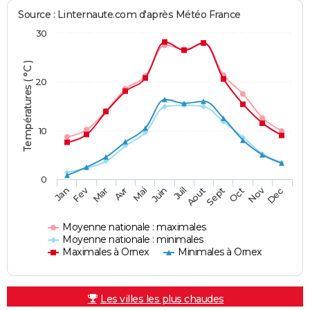
Source : Linternaute.com d'après Météo France
30
Températures ( °C )
20
10
0
Fev
Nov
Jan
Mar
Avr
Mai
Juin
Juil
Aout
Sept
Oct
Dec
Moyenne nationale : maximales
Moyenne nationale : minimales
Maximales à Ornex
Minimales à Ornex
Les villes les plus chaudes