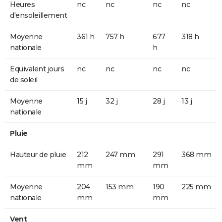
Heures
nc
nc
nc
nc
d'ensoleillement
Moyenne
361 h
757 h
677
318 h
nationale
h
Equivalent jours
nc
nc
nc
nc
de soleil
Moyenne
15 j
32 j
28 j
13 j
nationale
Pluie
Hauteur de pluie
212
247 mm
291
368 mm
mm
mm
Moyenne
204
153 mm
190
225 mm
nationale
mm
mm
Vent