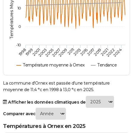
Températures Moyennes ( °C )
City break
Voyage de noces
Climat
Destinations
Voyage nature
Forum
+
PHOTO
10
GUIDES D'ACHAT
0
BONS PLANS
CARTE DE VOEUX
-10
1998
1999
2001
2003
2005
2007
2009
2011
2013
2015
2017
2019
2021
2022
2024
Carte Bonne année
Carte Pâques
Carte de Noël
Carte Saint-Valentin
Carte d'anniversaire
DICTIONNAIRE
Température moyenne à Ornex
Tendance
Biographies
Expressions
Dictionnaire
Citations
Proverbes
PROGRAMME TV
COPAINS D'AVANT
La commune d'Ornex est passée d'une température
moyenne de 11,4 °c en 1998 à 13,0 °c en 2025.
Se connecter
Collèges
Universités
Service militaire
S'inscrire
Lycées
Primaires
Entreprises
Avis de recherche
AVIS DE DÉCÈS
Afficher les données climatiques de
FORUM
Comparer avec
Lifestyle
Sport
Television
Cinema
Bricolage
Culture
Auto
Voyage
Températures à Ornex en 2025