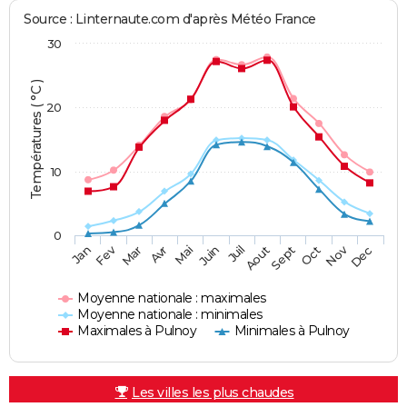
Source : Linternaute.com d'après Météo France
30
Températures ( °C )
20
10
0
Fev
Nov
Jan
Mar
Avr
Mai
Juin
Juil
Aout
Sept
Oct
Dec
Moyenne nationale : maximales
Moyenne nationale : minimales
Maximales à Pulnoy
Minimales à Pulnoy
Les villes les plus chaudes