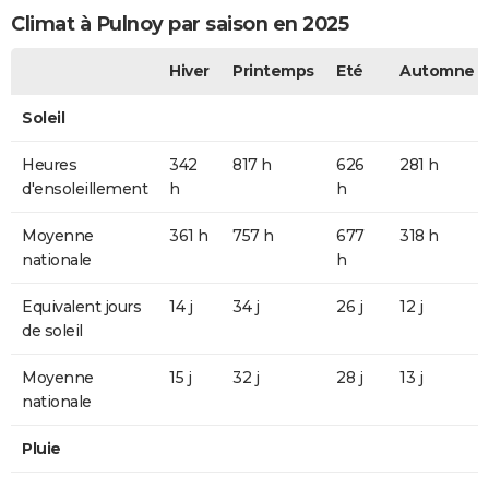
Climat à Pulnoy par saison en 2025
Hiver
Printemps
Eté
Automne
Soleil
Heures
342
817 h
626
281 h
d'ensoleillement
h
h
Moyenne
361 h
757 h
677
318 h
nationale
h
Equivalent jours
14 j
34 j
26 j
12 j
de soleil
Moyenne
15 j
32 j
28 j
13 j
nationale
Pluie