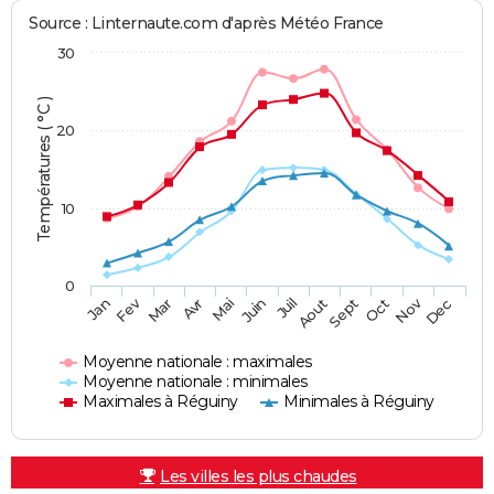
Source : Linternaute.com d'après Météo France
30
Températures ( °C )
20
10
0
Fev
Nov
Jan
Mar
Avr
Mai
Juin
Juil
Aout
Sept
Oct
Dec
Moyenne nationale : maximales
Moyenne nationale : minimales
Maximales à Réguiny
Minimales à Réguiny
Les villes les plus chaudes