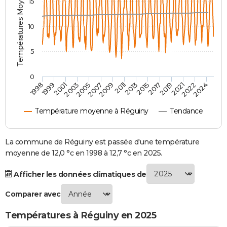
Températures Moyennes ( °C )
15
City break
Voyage de noces
Climat
Destinations
Voyage nature
Forum
+
PHOTO
10
GUIDES D'ACHAT
5
BONS PLANS
CARTE DE VOEUX
0
2007
2021
2009
2022
1998
2011
2024
1999
2013
2001
2015
2003
2017
2005
2019
Carte Bonne année
Carte Pâques
Carte de Noël
Carte Saint-Valentin
Carte d'anniversaire
DICTIONNAIRE
Température moyenne à Réguiny
Tendance
Biographies
Expressions
Dictionnaire
Citations
Proverbes
PROGRAMME TV
COPAINS D'AVANT
La commune de Réguiny est passée d'une température
moyenne de 12,0 °c en 1998 à 12,7 °c en 2025.
Se connecter
Collèges
Universités
Service militaire
S'inscrire
Lycées
Primaires
Entreprises
Avis de recherche
AVIS DE DÉCÈS
Afficher les données climatiques de
FORUM
Comparer avec
Lifestyle
Sport
Television
Cinema
Bricolage
Culture
Auto
Voyage
Températures à Réguiny en 2025