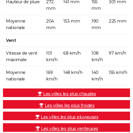
Hauteur de pluie
272
141 mm
155
301 mm
mm
mm
Moyenne
204
153 mm
190
225 mm
nationale
mm
mm
Vent
Vitesse de vent
101
68 km/h
108
97 km/h
maximale
km/h
km/h
Moyenne
169
148 km/h
140
155 km/h
nationale
km/h
km/h
Les villes les plus chaudes
Les villes les plus froides
Les villes les plus pluvieuses
Les villes les plus venteuses