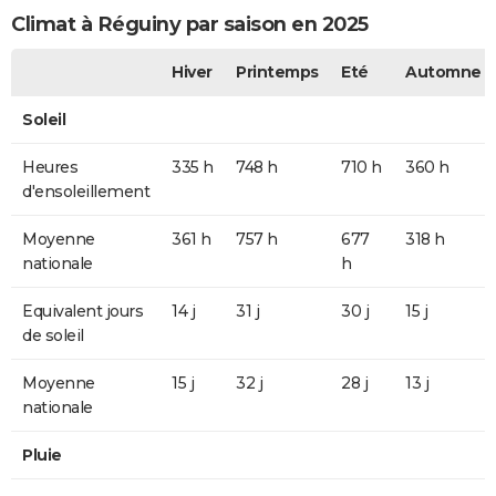
Climat à Réguiny par saison en 2025
Hiver
Printemps
Eté
Automne
Soleil
Heures
335 h
748 h
710 h
360 h
d'ensoleillement
Moyenne
361 h
757 h
677
318 h
nationale
h
Equivalent jours
14 j
31 j
30 j
15 j
de soleil
Moyenne
15 j
32 j
28 j
13 j
nationale
Pluie