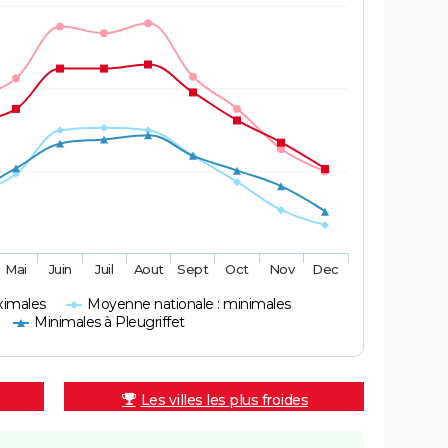
Mai
Juin
Juil
Aout
Sept
Oct
Nov
Dec
ximales
Moyenne nationale : minimales
Minimales à Pleugriffet
Les villes les plus froides