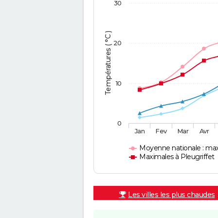
30
Températures ( °C )
20
10
0
Jan
Fev
Mar
Avr
Moyenne nationale : ma
Maximales à Pleugriffet
Les villes les plus chaudes