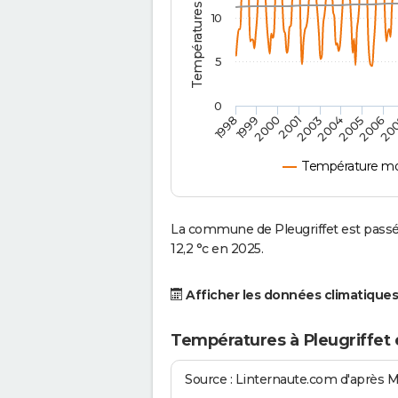
10
5
0
2001
2003
2004
2005
1998
2006
1999
20
2000
Température moy
La commune de Pleugriffet est passé
12,2 °c en 2025.
Afficher les données climatiques
Températures à Pleugriffet 
Source : Linternaute.com d'après 