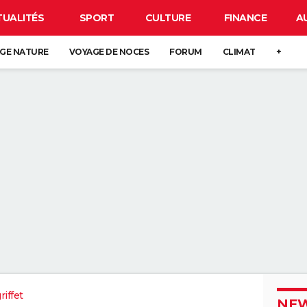
TUALITÉS
SPORT
CULTURE
FINANCE
A
GE NATURE
VOYAGE DE NOCES
FORUM
CLIMAT
+
riffet
NEW