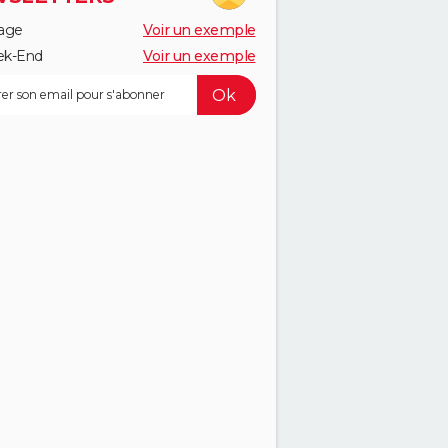
age
Voir un exemple
k-End
Voir un exemple