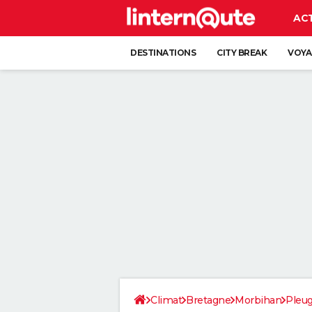
AC
DESTINATIONS
CITY BREAK
VOYA
Climat
Bretagne
Morbihan
Pleug