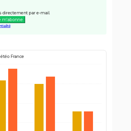
 directement par e-mail.
e m'abonne
tialité
Météo France