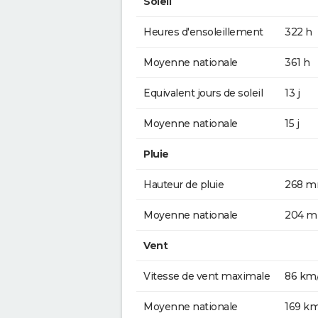
Soleil
Heures d'ensoleillement
322 h
Moyenne nationale
361 h
Equivalent jours de soleil
13 j
Moyenne nationale
15 j
Pluie
Hauteur de pluie
268 
Moyenne nationale
204 
Vent
Vitesse de vent maximale
86 km
Moyenne nationale
169 k