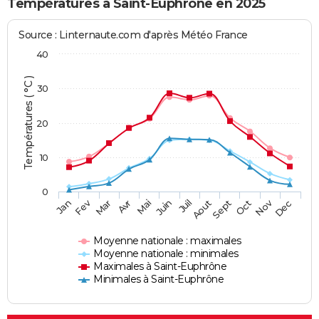
Températures à Saint-Euphrône en 2025
Source : Linternaute.com d'après Météo France
40
Températures ( °C )
30
20
10
0
Fev
Nov
Jan
Mar
Avr
Mai
Juin
Juil
Aout
Sept
Oct
Dec
Moyenne nationale : maximales
Moyenne nationale : minimales
Maximales à Saint-Euphrône
Minimales à Saint-Euphrône