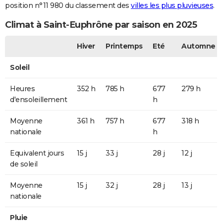
position n°11 980 du classement des
villes les plus pluvieuses
.
Climat à Saint-Euphrône par saison en 2025
Hiver
Printemps
Eté
Automne
Soleil
Heures
352 h
785 h
677
279 h
d'ensoleillement
h
Moyenne
361 h
757 h
677
318 h
nationale
h
Equivalent jours
15 j
33 j
28 j
12 j
de soleil
Moyenne
15 j
32 j
28 j
13 j
nationale
Pluie