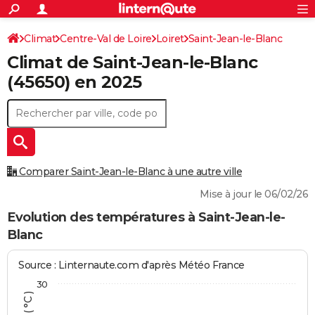
ACTUALITÉS
Connexion
S'inscrire
Climat
Centre-Val de Loire
Loiret
Saint-Jean-le-Blanc
Rechercher
Société
Education
Villes
Politique
Faits Divers
Monde
+
SPORT
Climat de
Saint-Jean-le-Blanc
Football
Cyclisme
Forum
Coupe du monde 2026
Tennis
Rugby
CULTURE
(45650) en 2025
TNT
Cinéma
Musique
Programme TV
Streaming
Sorties cinéma
+
FINANCE
Impôts
Immobilier
Banque
Crédit
Retraite
Epargne
Risques naturels par ville
Assurance
AUTO
Réserver un essai
Berlines
Forum auto
Essais
Citadines
SUV
+
HIGH-TECH
Comparer Saint-Jean-le-Blanc à une autre ville
Meilleur smartphone
Ordinateurs
Guide high-tech
Mobiles
Internet
Jeux vidéo
+
BRICOLAGE
Mise à jour le 06/02/26
Aménagement intérieur
Cuisine
Jardinage
+
Forum
Extérieur
Salle de bains
Rangement
Evolution des températures à Saint-Jean-le-
WEEK-END
Blanc
Escapades
Expositions
Week-end nature
Guides de France
Patrimoine
Musées
+
LIFESTYLE
Source : Linternaute.com d'après Météo France
Bien-être
Mode
+
Art de vivre
Loisirs
Modes de vie
SANTE
30
Guide de la santé
Médicaments
+
Alimentation
Maladies
Sommeil
VOYAGE