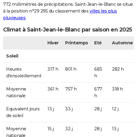
772 millimètres de précipitations. Saint-Jean-le-Blanc se situe
à la position n°29 295 du classement des
villes les plus
pluvieuses
.
Climat à Saint-Jean-le-Blanc par saison en 2025
Hiver
Printemps
Eté
Automne
Soleil
Heures
317 h
801 h
683
282 h
d'ensoleillement
h
Moyenne
361 h
757 h
677
318 h
nationale
h
Equivalent jours
13 j
33 j
28 j
12 j
de soleil
Moyenne
15 j
32 j
28 j
13 j
nationale