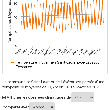
Températures Moyennes ( °C )
20
City break
Voyage de noces
Climat
Destinations
Voyage nature
Forum
+
PHOTO
GUIDES D'ACHAT
10
BONS PLANS
0
CARTE DE VOEUX
Carte Bonne année
Carte Pâques
Carte de Noël
Carte Saint-Valentin
Carte d'anniversaire
DICTIONNAIRE
-10
1998
1999
2001
2003
2005
2007
2009
2011
2013
2015
2017
2019
2021
2022
2024
Biographies
Expressions
Dictionnaire
Citations
Proverbes
PROGRAMME TV
Température moyenne à Saint-Laurent-de-Lévézou
COPAINS D'AVANT
Tendance
Se connecter
Collèges
Universités
Service militaire
S'inscrire
Lycées
Primaires
Entreprises
Avis de recherche
AVIS DE DÉCÈS
La commune de Saint-Laurent-de-Lévézou est passée d'une
FORUM
température moyenne de 10,6 °c en 1998 à 12,4 °c en 2025.
Lifestyle
Sport
Television
Cinema
Bricolage
Culture
Auto
Voyage
Afficher les données climatiques de
Comparer avec