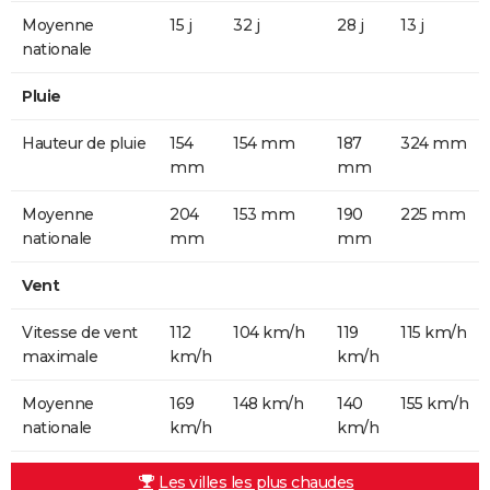
Moyenne
15 j
32 j
28 j
13 j
nationale
Pluie
Hauteur de pluie
154
154 mm
187
324 mm
mm
mm
Moyenne
204
153 mm
190
225 mm
nationale
mm
mm
Vent
Vitesse de vent
112
104 km/h
119
115 km/h
maximale
km/h
km/h
Moyenne
169
148 km/h
140
155 km/h
nationale
km/h
km/h
Les villes les plus chaudes