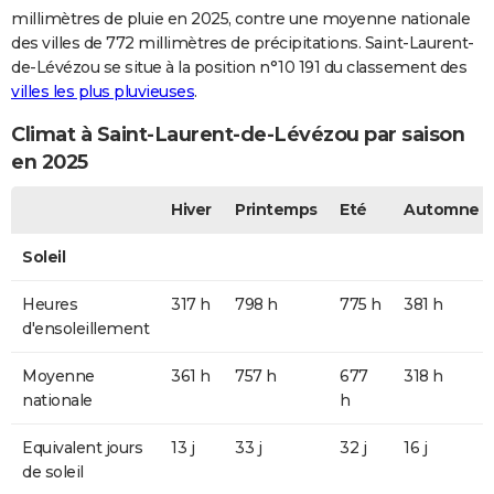
millimètres de pluie en 2025, contre une moyenne nationale
des villes de 772 millimètres de précipitations. Saint-Laurent-
de-Lévézou se situe à la position n°10 191 du classement des
villes les plus pluvieuses
.
Climat à Saint-Laurent-de-Lévézou par saison
en 2025
Hiver
Printemps
Eté
Automne
Soleil
Heures
317 h
798 h
775 h
381 h
d'ensoleillement
Moyenne
361 h
757 h
677
318 h
nationale
h
Equivalent jours
13 j
33 j
32 j
16 j
de soleil