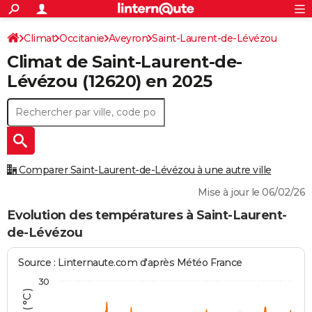
ACTUALITÉS
Connexion
S'inscrire
Climat
Occitanie
Aveyron
Saint-Laurent-de-Lévézou
Rechercher
Société
Education
Villes
Politique
Faits Divers
Monde
+
SPORT
Climat de
Saint-Laurent-de-
Football
Cyclisme
Forum
Coupe du monde 2026
Tennis
Rugby
CULTURE
Lévézou
(12620) en 2025
TNT
Cinéma
Musique
Programme TV
Streaming
Sorties cinéma
+
FINANCE
Impôts
Immobilier
Banque
Crédit
Retraite
Epargne
Risques naturels par ville
Assurance
AUTO
Réserver un essai
Berlines
Forum auto
Essais
Citadines
SUV
+
HIGH-TECH
Comparer Saint-Laurent-de-Lévézou à une autre ville
Meilleur smartphone
Ordinateurs
Guide high-tech
Mobiles
Internet
Jeux vidéo
+
BRICOLAGE
Mise à jour le 06/02/26
Aménagement intérieur
Cuisine
Jardinage
+
Forum
Extérieur
Salle de bains
Rangement
Evolution des températures à Saint-Laurent-
WEEK-END
de-Lévézou
Escapades
Expositions
Week-end nature
Guides de France
Patrimoine
Musées
+
LIFESTYLE
Source : Linternaute.com d'après Météo France
Bien-être
Mode
+
Art de vivre
Loisirs
Modes de vie
SANTE
30
Guide de la santé
Médicaments
+
Alimentation
Maladies
Sommeil
VOYAGE