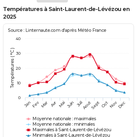
Températures à Saint-Laurent-de-Lévézou en
2025
Source : Linternaute.com d'après Météo France
40
Températures ( °C )
30
20
10
0
Fev
Nov
Jan
Mar
Avr
Mai
Juin
Juil
Aout
Sept
Oct
Dec
Moyenne nationale : maximales
Moyenne nationale : minimales
Maximales à Saint-Laurent-de-Lévézou
Minimales à Saint-Laurent-de-Lévézou