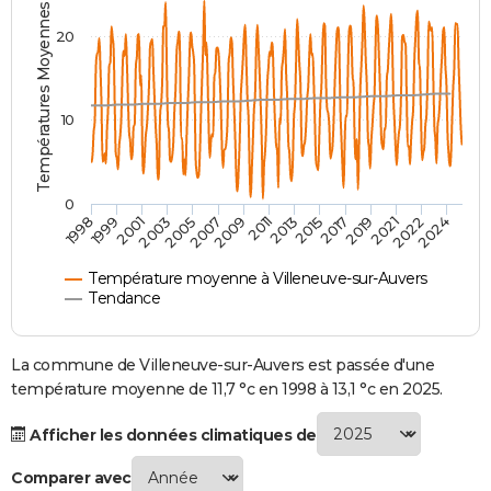
Températures Moyennes ( °C )
City break
Voyage de noces
Climat
Destinations
Voyage nature
Forum
+
PHOTO
20
GUIDES D'ACHAT
BONS PLANS
10
CARTE DE VOEUX
Carte Bonne année
Carte Pâques
Carte de Noël
Carte Saint-Valentin
Carte d'anniversaire
DICTIONNAIRE
0
2007
2021
2009
2022
1998
2011
2024
1999
2013
2001
2015
2003
2017
2005
2019
Biographies
Expressions
Dictionnaire
Citations
Proverbes
PROGRAMME TV
Température moyenne à Villeneuve-sur-Auvers
COPAINS D'AVANT
Tendance
Se connecter
Collèges
Universités
Service militaire
S'inscrire
Lycées
Primaires
Entreprises
Avis de recherche
AVIS DE DÉCÈS
La commune de Villeneuve-sur-Auvers est passée d'une
FORUM
température moyenne de 11,7 °c en 1998 à 13,1 °c en 2025.
Lifestyle
Sport
Television
Cinema
Bricolage
Culture
Auto
Voyage
Afficher les données climatiques de
Comparer avec