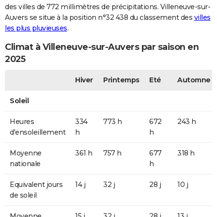
des villes de 772 millimètres de précipitations. Villeneuve-sur-
Auvers se situe à la position n°32 438 du classement des
villes
les plus pluvieuses
.
Climat à Villeneuve-sur-Auvers par saison en
2025
Hiver
Printemps
Eté
Automne
Soleil
Heures
334
773 h
672
243 h
d'ensoleillement
h
h
Moyenne
361 h
757 h
677
318 h
nationale
h
Equivalent jours
14 j
32 j
28 j
10 j
de soleil
Moyenne
15 j
32 j
28 j
13 j