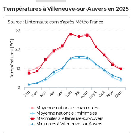
Températures à Villeneuve-sur-Auvers en 2025
Source : Linternaute.com d'après Météo France
30
Températures ( °C )
20
10
0
Fev
Nov
Jan
Mar
Avr
Mai
Juin
Juil
Aout
Sept
Oct
Dec
Moyenne nationale : maximales
Moyenne nationale : minimales
Maximales à Villeneuve-sur-Auvers
Minimales à Villeneuve-sur-Auvers