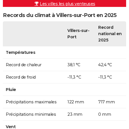
Les villes les plus venteuses
Records du climat à Villers-sur-Port en 2025
Record
Villers-sur-
national en
Port
2025
Températures
Record de chaleur
38,1 °C
42,4 °C
Record de froid
-11,3 °C
-11,3 °C
Pluie
Précipitations maximales
122 mm
717 mm
Précipitations minimales
23 mm
0 mm
Vent