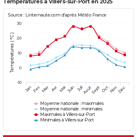
Températures à Villers-sur-Port en 2025
Source : Linternaute.com d'après Météo France
30
Températures ( °C )
20
10
0
-10
Fev
Nov
Jan
Mar
Avr
Mai
Juin
Juil
Aout
Sept
Oct
Dec
Moyenne nationale : maximales
Moyenne nationale : minimales
Maximales à Villers-sur-Port
Minimales à Villers-sur-Port