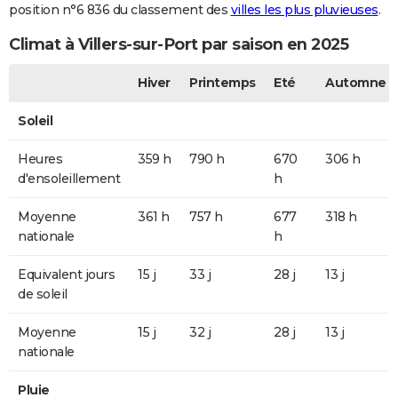
position n°6 836 du classement des
villes les plus pluvieuses
.
Climat à Villers-sur-Port par saison en 2025
Hiver
Printemps
Eté
Automne
Soleil
Heures
359 h
790 h
670
306 h
d'ensoleillement
h
Moyenne
361 h
757 h
677
318 h
nationale
h
Equivalent jours
15 j
33 j
28 j
13 j
de soleil
Moyenne
15 j
32 j
28 j
13 j
nationale
Pluie