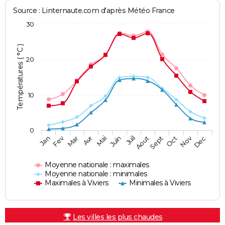
Source : Linternaute.com d'après Météo France
30
Températures ( °C )
20
10
0
Fev
Nov
Jan
Mar
Avr
Mai
Juin
Juil
Aout
Sept
Oct
Dec
Moyenne nationale : maximales
Moyenne nationale : minimales
Maximales à Viviers
Minimales à Viviers
Les villes les plus chaudes