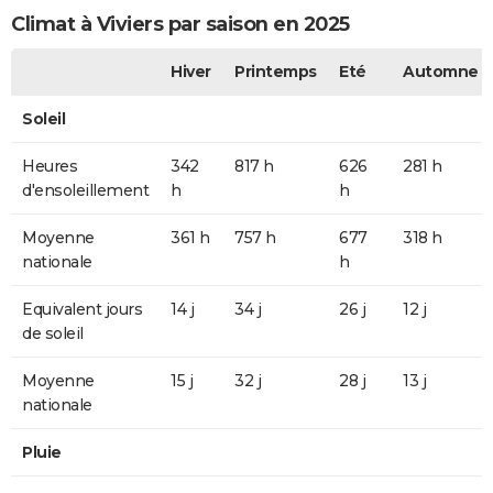
Climat à Viviers par saison en 2025
Hiver
Printemps
Eté
Automne
Soleil
Heures
342
817 h
626
281 h
d'ensoleillement
h
h
Moyenne
361 h
757 h
677
318 h
nationale
h
Equivalent jours
14 j
34 j
26 j
12 j
de soleil
Moyenne
15 j
32 j
28 j
13 j
nationale
Pluie