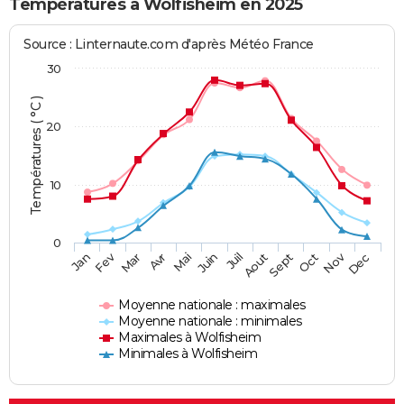
Températures à Wolfisheim en 2025
Source : Linternaute.com d'après Météo France
30
Températures ( °C )
20
10
0
Fev
Nov
Jan
Mar
Avr
Mai
Juin
Juil
Aout
Sept
Oct
Dec
Moyenne nationale : maximales
Moyenne nationale : minimales
Maximales à Wolfisheim
Minimales à Wolfisheim