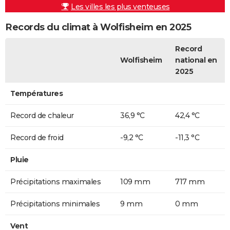
Les villes les plus venteuses
Records du climat à Wolfisheim en 2025
Record
Wolfisheim
national en
2025
Températures
Record de chaleur
36,9 °C
42,4 °C
Record de froid
-9,2 °C
-11,3 °C
Pluie
Précipitations maximales
109 mm
717 mm
Précipitations minimales
9 mm
0 mm
Vent