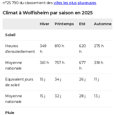
n°25 790 du classement des
villes les plus pluvieuses
.
Climat à Wolfisheim par saison en 2025
Hiver
Printemps
Eté
Automne
Soleil
Heures
349
810 h
620
275 h
d'ensoleillement
h
h
Moyenne
361 h
757 h
677
318 h
nationale
h
Equivalent jours
15 j
34 j
26 j
11 j
de soleil
Moyenne
15 j
32 j
28 j
13 j
nationale
Pluie