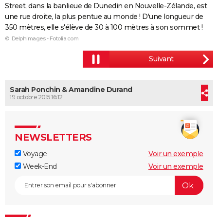
Street, dans la banlieue de Dunedin en Nouvelle-Zélande, est
City break
Voyage de noces
Climat
Destinations
Voyage nature
Forum
+
PHOTO
une rue droite, la plus pentue au monde ! D'une longueur de
350 mètres, elle s'élève de 30 à 100 mètres à son sommet !
GUIDES D'ACHAT
© Delphimages - Fotolia.com
BONS PLANS
CARTE DE VOEUX
Carte Bonne année
Carte Pâques
Carte de Noël
Carte Saint-Valentin
Carte d'anniversaire
Sarah Ponchin & Amandine Durand
DICTIONNAIRE
19 octobre 2015 16:12
Biographies
Expressions
Dictionnaire
Citations
Proverbes
PROGRAMME TV
COPAINS D'AVANT
NEWSLETTERS
Se connecter
Collèges
Universités
Service militaire
S'inscrire
Lycées
Primaires
Entreprises
Avis de recherche
AVIS DE DÉCÈS
Voyage
Voir un exemple
Week-End
Voir un exemple
FORUM
Lifestyle
Sport
Television
Cinema
Bricolage
Culture
Auto
Voyage