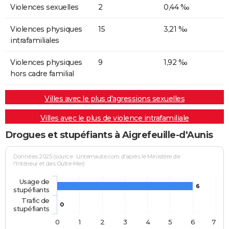
Violences sexuelles
2
0,44 ‰
Violences physiques
15
3,21 ‰
intrafamiliales
Violences physiques
9
1,92 ‰
hors cadre familial
Villes avec le plus d'agressions sexuelles
Villes avec le plus de violence intrafamiliale
Drogues et stupéfiants à Aigrefeuille-d'Aunis
Données 2025 (source : Linternaute.com d'après le Ministère de
l'Intérieur et des Outre-Mer)
Usage de
6
stupéfiants
Trafic de
0
stupéfiants
0
1
2
3
4
5
6
7