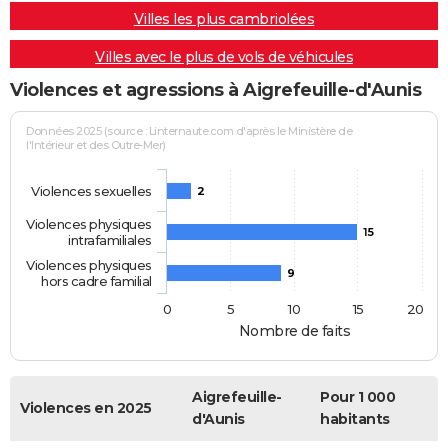
Villes les plus cambriolées
Villes avec le plus de vols de véhicules
Violences et agressions à Aigrefeuille-d'Aunis
Données 2025 (source : Linternaute.com d'après le Ministère de
l'Intérieur et des Outre-Mer)
Violences sexuelles
2
Violences physiques
15
intrafamiliales
Violences physiques
9
hors cadre familial
0
5
10
15
20
Nombre de faits
Aigrefeuille-
Pour 1 000
Violences en 2025
d'Aunis
habitants