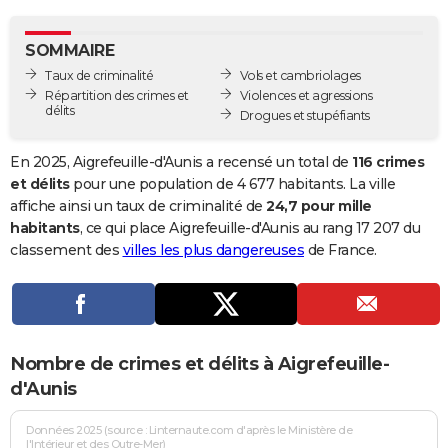
City break
Voyage de noces
Climat
Destinations
Voyage nature
Forum
+
PHOTO
SOMMAIRE
GUIDES D'ACHAT
Taux de criminalité
Vols et cambriolages
Répartition des crimes et
Violences et agressions
BONS PLANS
délits
Drogues et stupéfiants
CARTE DE VOEUX
En 2025, Aigrefeuille-d'Aunis a recensé un total de
116 crimes
Carte Bonne année
Carte Pâques
Carte de Noël
Carte Saint-Valentin
Carte d'anniversaire
et délits
pour une population de 4 677 habitants. La ville
DICTIONNAIRE
affiche ainsi un taux de criminalité de
24,7 pour mille
Biographies
Expressions
Dictionnaire
Citations
Proverbes
habitants
, ce qui place Aigrefeuille-d'Aunis au rang 17 207 du
PROGRAMME TV
classement des
villes les plus dangereuses
de France.
COPAINS D'AVANT
Se connecter
Collèges
Universités
Service militaire
S'inscrire
Lycées
Primaires
Entreprises
Avis de recherche
AVIS DE DÉCÈS
FORUM
Nombre de crimes et délits à Aigrefeuille-
Lifestyle
Sport
Television
Cinema
Bricolage
Culture
Auto
Voyage
d'Aunis
Données 2025 (source : Linternaute.com d'après le Ministère de
l'Intérieur et des Outre-Mer)