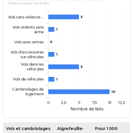
l'Intérieur et des Outre-Mer)
Vols sans violence …
5
Vols violents sans
1
arme
Vols avec armes
0
Vols d'accessoires
1
sur véhicules
Vols dans les
5
véhicules
Vols de véhicules
1
Cambriolages de
10
logement
0
2,5
5
7,5
10
12,5
Nombre de faits
Vols et cambriolages
Aigrefeuille-
Pour 1 000