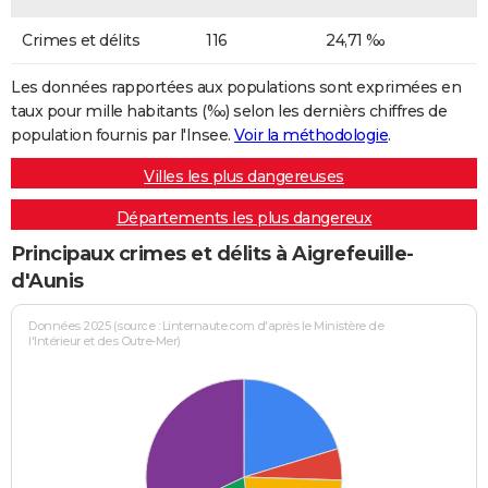
Crimes et délits
116
24,71 ‰
Les données rapportées aux populations sont exprimées en
taux pour mille habitants (‰) selon les dernièrs chiffres de
population fournis par l'Insee.
Voir la méthodologie
.
Villes les plus dangereuses
Départements les plus dangereux
Principaux crimes et délits à Aigrefeuille-
d'Aunis
Données 2025 (source : Linternaute.com d'après le Ministère de
l'Intérieur et des Outre-Mer)