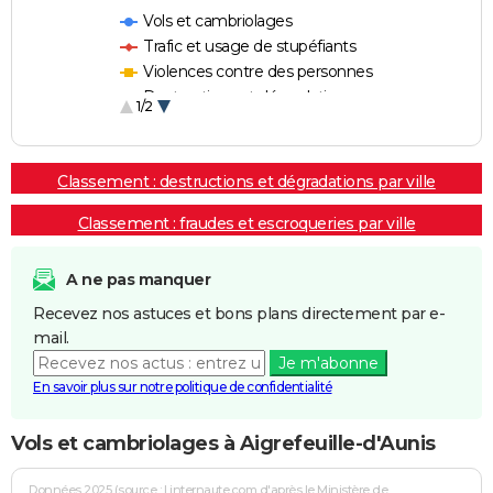
Vols et cambriolages
Trafic et usage de stupéfiants
Violences contre des personnes
Destructions et dégradations
1/2
Escroqueries et fraudes
Classement : destructions et dégradations par ville
Classement : fraudes et escroqueries par ville
A ne pas manquer
Recevez nos astuces et bons plans directement par e-
mail.
Je m'abonne
En savoir plus sur notre politique de confidentialité
Vols et cambriolages à Aigrefeuille-d'Aunis
Données 2025 (source : Linternaute.com d'après le Ministère de