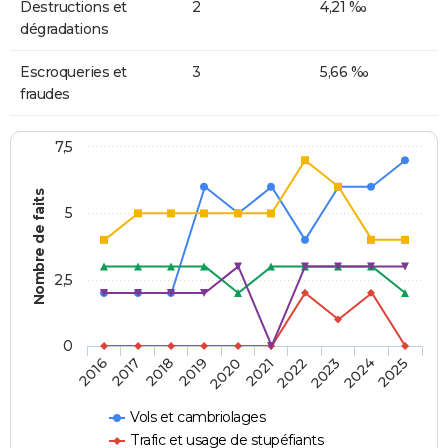
Destructions et
2
4,21 ‰
dégradations
Escroqueries et
3
5,66 ‰
fraudes
7,5
Nombre de faits
5
2,5
0
2018
2023
2020
2025
2017
2022
2019
2024
2016
2021
Vols et cambriolages
Trafic et usage de stupéfiants