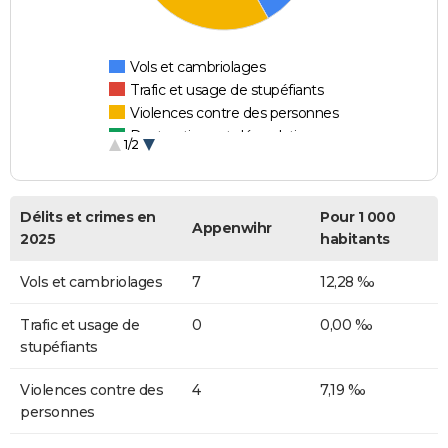
Vols et cambriolages
Trafic et usage de stupéfiants
Violences contre des personnes
Destructions et dégradations
1/2
Escroqueries et fraudes
Délits et crimes en
Pour 1 000
Appenwihr
2025
habitants
Vols et cambriolages
7
12,28 ‰
Trafic et usage de
0
0,00 ‰
stupéfiants
Violences contre des
4
7,19 ‰
personnes