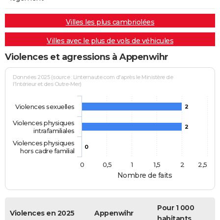
Villes les plus cambriolées
Villes avec le plus de vols de véhicules
Violences et agressions à Appenwihr
Données 2025 (source : Linternaute.com d'après le Ministère de
l'Intérieur et des Outre-Mer)
Violences sexuelles
2
Violences physiques
2
intrafamiliales
Violences physiques
0
hors cadre familial
0
0,5
1
1,5
2
2,5
Nombre de faits
Pour 1 000
Violences en 2025
Appenwihr
habitants