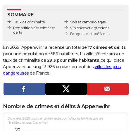
City break
Voyage de noces
Climat
Destinations
Voyage nature
Forum
+
PHOTO
SOMMAIRE
GUIDES D'ACHAT
Taux de criminalité
Vols et cambriolages
Répartition des crimes et
Violences et agressions
BONS PLANS
délits
Drogues et stupéfiants
CARTE DE VOEUX
En 2025, Appenwihr a recensé un total de
17 crimes et délits
Carte Bonne année
Carte Pâques
Carte de Noël
Carte Saint-Valentin
Carte d'anniversaire
pour une population de 586 habitants. La ville affiche ainsi un
DICTIONNAIRE
taux de criminalité de
29,3 pour mille habitants
, ce qui place
Biographies
Expressions
Dictionnaire
Citations
Proverbes
Appenwihr au rang 13 926 du classement des
villes les plus
PROGRAMME TV
dangereuses
de France.
COPAINS D'AVANT
Se connecter
Collèges
Universités
Service militaire
S'inscrire
Lycées
Primaires
Entreprises
Avis de recherche
AVIS DE DÉCÈS
FORUM
Nombre de crimes et délits à Appenwihr
Lifestyle
Sport
Television
Cinema
Bricolage
Culture
Auto
Voyage
Données 2025 (source : Linternaute.com d'après le Ministère de
l'Intérieur et des Outre-Mer)
20