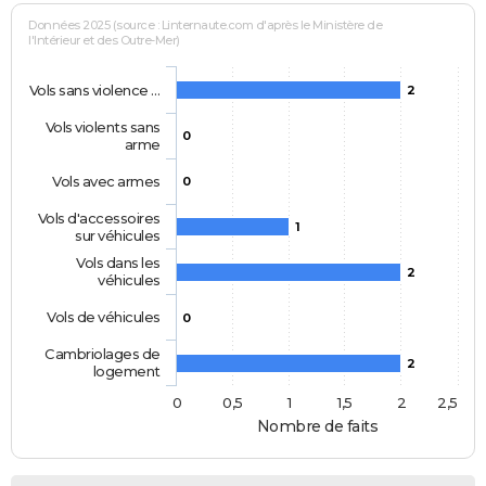
Données 2025 (source : Linternaute.com d'après le Ministère de
l'Intérieur et des Outre-Mer)
Vols sans violence …
2
Vols violents sans
0
arme
Vols avec armes
0
Vols d'accessoires
1
sur véhicules
Vols dans les
2
véhicules
Vols de véhicules
0
Cambriolages de
2
logement
0
0,5
1
1,5
2
2,5
Nombre de faits