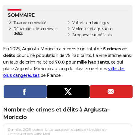
City break
Voyage de noces
Climat
Destinations
Voyage nature
Forum
+
PHOTO
SOMMAIRE
GUIDES D'ACHAT
Taux de criminalité
Vols et cambriolages
Répartition des crimes et
Violences et agressions
BONS PLANS
délits
Drogues et stupéfiants
CARTE DE VOEUX
En 2025, Argiusta-Moriccio a recensé un total de
5 crimes et
Carte Bonne année
Carte Pâques
Carte de Noël
Carte Saint-Valentin
Carte d'anniversaire
délits
pour une population de 75 habitants. La ville affiche ainsi
DICTIONNAIRE
un taux de criminalité de
70,0 pour mille habitants
, ce qui
Biographies
Expressions
Dictionnaire
Citations
Proverbes
place Argiusta-Moriccio au rang du classement des
villes les
PROGRAMME TV
plus dangereuses
de France.
COPAINS D'AVANT
Se connecter
Collèges
Universités
Service militaire
S'inscrire
Lycées
Primaires
Entreprises
Avis de recherche
AVIS DE DÉCÈS
FORUM
Nombre de crimes et délits à Argiusta-
Lifestyle
Sport
Television
Cinema
Bricolage
Culture
Auto
Voyage
Moriccio
Données 2025 (source : Linternaute.com d'après le Ministère de
l'Intérieur et des Outre-Mer)