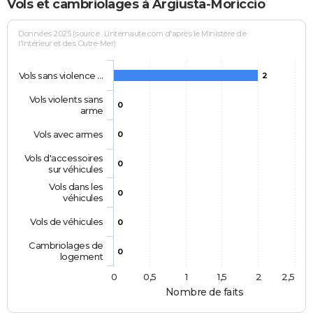
Vols et cambriolages à Argiusta-Moriccio
Données 2025 (source : Linternaute.com d'après le Ministère de
l'Intérieur et des Outre-Mer)
Vols sans violence …
2
Vols violents sans
0
arme
Vols avec armes
0
Vols d'accessoires
0
sur véhicules
Vols dans les
0
véhicules
Vols de véhicules
0
Cambriolages de
0
logement
0
0,5
1
1,5
2
2,5
Nombre de faits