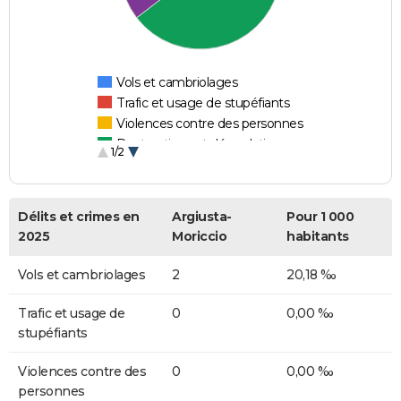
Vols et cambriolages
Trafic et usage de stupéfiants
Violences contre des personnes
Destructions et dégradations
1/2
Escroqueries et fraudes
Délits et crimes en
Argiusta-
Pour 1 000
2025
Moriccio
habitants
Vols et cambriolages
2
20,18 ‰
Trafic et usage de
0
0,00 ‰
stupéfiants
Violences contre des
0
0,00 ‰
personnes