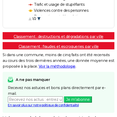
Trafic et usage de stupéfiants
Violences contre des personnes
Destructions et dégradations
1/2
Escroqueries et fraudes
Classement : destructions et dégradations par ville
Classement : fraudes et escroqueries par ville
Si dans une commune, moins de cinq faits ont été recensés
au cours des trois dernières années, une donnée moyenne est
proposée à la place.
Voir la méthodologie
.
A ne pas manquer
Recevez nos astuces et bons plans directement par e-
mail.
Je m'abonne
En savoir plus sur notre politique de confidentialité