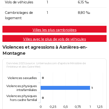
Vols de véhicules
1
6,15 ‰
Cambriolages de
1
8,80 ‰
logement
Villes les plus cambriolées
Villes avec le plus de vols de véhicules
Violences et agressions à Asnières-en-
Montagne
Données 2025 (source : Linternaute.com d'après le Ministère de
l'Intérieur et des Outre-Mer)
Violences sexuelles
0
Violences physiques
1
intrafamiliales
Violences physiques
0
hors cadre familial
0
0,25
0,5
0,75
1
1,25