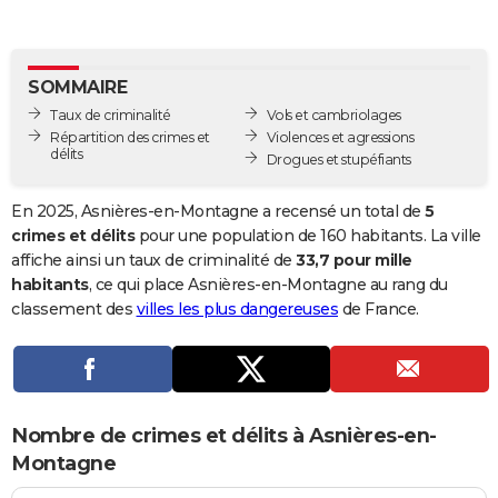
City break
Voyage de noces
Climat
Destinations
Voyage nature
Forum
+
PHOTO
GUIDES D'ACHAT
SOMMAIRE
Taux de criminalité
Vols et cambriolages
BONS PLANS
Répartition des crimes et
Violences et agressions
délits
Drogues et stupéfiants
CARTE DE VOEUX
Carte Bonne année
Carte Pâques
Carte de Noël
Carte Saint-Valentin
Carte d'anniversaire
DICTIONNAIRE
En 2025, Asnières-en-Montagne a recensé un total de
5
crimes et délits
pour une population de 160 habitants. La ville
Biographies
Expressions
Dictionnaire
Citations
Proverbes
PROGRAMME TV
affiche ainsi un taux de criminalité de
33,7 pour mille
habitants
, ce qui place Asnières-en-Montagne au rang du
COPAINS D'AVANT
classement des
villes les plus dangereuses
de France.
Se connecter
Collèges
Universités
Service militaire
S'inscrire
Lycées
Primaires
Entreprises
Avis de recherche
AVIS DE DÉCÈS
FORUM
Lifestyle
Sport
Television
Cinema
Bricolage
Culture
Auto
Voyage
Nombre de crimes et délits à Asnières-en-
Montagne