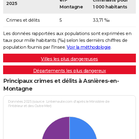
en-
criminalité pour
2025
Montagne
1 000 habitants
Crimes et délits
5
33,71 ‰
Les données rapportées aux populations sont exprimées en
taux pour mille habitants (‰) selon les dernièrs chiffres de
population fournis par l'Insee.
Voir la méthodologie
.
Villes les plus dangereuses
Départements les plus dangereux
Principaux crimes et délits à Asnières-en-
Montagne
Données 2025 (source : Linternaute.com d'après le Ministère de
l'Intérieur et des Outre-Mer)