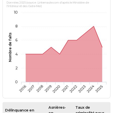
Données 2025 (source : Linternaute.com d'après le Ministère de
l'Intérieur et des Outre-Mer)
10
8
Nombre de faits
6
4
2
0
2018
2023
2017
2022
2016
2021
2020
2025
2019
2024
Asnières-
Taux de
Délinquance en