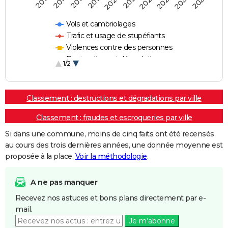
2018
2023
2019
2024
2020
2025
2016
2021
2017
2022
Vols et cambriolages
Trafic et usage de stupéfiants
Violences contre des personnes
Destructions et dégradations
1/2
Escroqueries et fraudes
Classement : destructions et dégradations par ville
Classement : fraudes et escroqueries par ville
Si dans une commune, moins de cinq faits ont été recensés
au cours des trois dernières années, une donnée moyenne est
proposée à la place.
Voir la méthodologie
.
A ne pas manquer
Recevez nos astuces et bons plans directement par e-
mail.
Je m'abonne