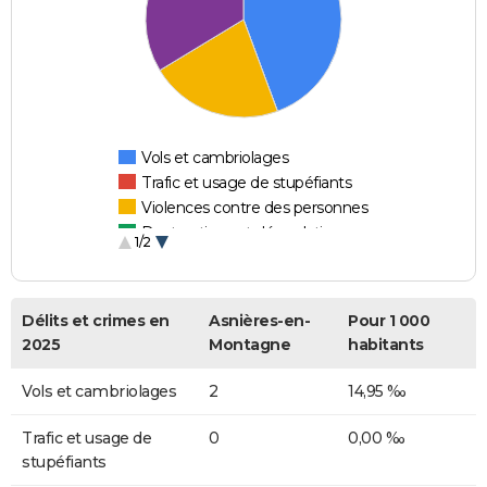
Vols et cambriolages
Trafic et usage de stupéfiants
Violences contre des personnes
Destructions et dégradations
1/2
Escroqueries et fraudes
Délits et crimes en
Asnières-en-
Pour 1 000
2025
Montagne
habitants
Vols et cambriolages
2
14,95 ‰
Trafic et usage de
0
0,00 ‰
stupéfiants