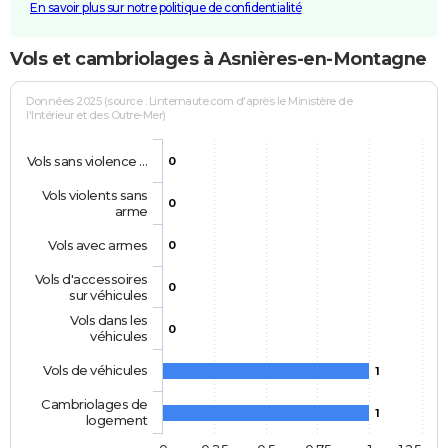
En savoir plus sur notre politique de confidentialité
Vols et cambriolages à Asnières-en-Montagne
Données 2025 (source : Linternaute.com d'après le Ministère de
l'Intérieur et des Outre-Mer)
Vols sans violence …
0
Vols violents sans
0
arme
Vols avec armes
0
Vols d'accessoires
0
sur véhicules
Vols dans les
0
véhicules
Vols de véhicules
1
Cambriolages de
1
logement