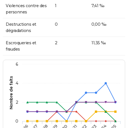
Violences contre des
1
7,41 ‰
personnes
Destructions et
0
0,00 ‰
dégradations
Escroqueries et
2
11,35 ‰
fraudes
6
Nombre de faits
4
2
0