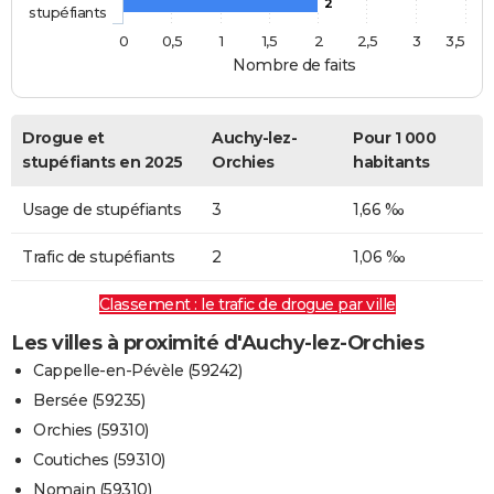
2
stupéfiants
0
0,5
1
1,5
2
2,5
3
3,5
Nombre de faits
Drogue et
Auchy-lez-
Pour 1 000
stupéfiants en 2025
Orchies
habitants
Usage de stupéfiants
3
1,66 ‰
Trafic de stupéfiants
2
1,06 ‰
Classement : le trafic de drogue par ville
Les villes à proximité d'Auchy-lez-Orchies
Cappelle-en-Pévèle (59242)
Bersée (59235)
Orchies (59310)
Coutiches (59310)
Nomain (59310)