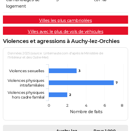
logement
Villes les plus cambriolées
Villes avec le plus de vols de véhicules
Violences et agressions à Auchy-lez-Orchies
Données 2025 (source : Linternaute.com d'après le Ministère de
l'Intérieur et des Outre-Mer)
Violences sexuelles
3
Violences physiques
7
intrafamiliales
Violences physiques
2
hors cadre familial
0
2
4
6
8
Nombre de faits