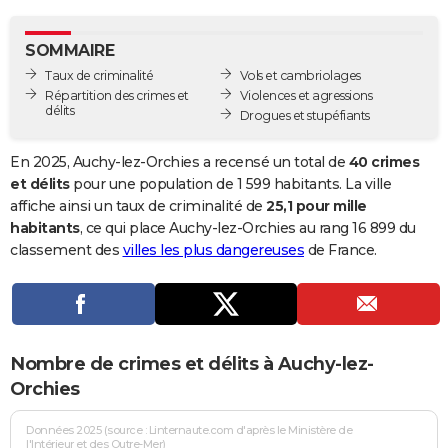
City break
Voyage de noces
Climat
Destinations
Voyage nature
Forum
+
PHOTO
SOMMAIRE
GUIDES D'ACHAT
Taux de criminalité
Vols et cambriolages
Répartition des crimes et
Violences et agressions
BONS PLANS
délits
Drogues et stupéfiants
CARTE DE VOEUX
En 2025, Auchy-lez-Orchies a recensé un total de
40 crimes
Carte Bonne année
Carte Pâques
Carte de Noël
Carte Saint-Valentin
Carte d'anniversaire
et délits
pour une population de 1 599 habitants. La ville
DICTIONNAIRE
affiche ainsi un taux de criminalité de
25,1 pour mille
Biographies
Expressions
Dictionnaire
Citations
Proverbes
habitants
, ce qui place Auchy-lez-Orchies au rang 16 899 du
PROGRAMME TV
classement des
villes les plus dangereuses
de France.
COPAINS D'AVANT
Se connecter
Collèges
Universités
Service militaire
S'inscrire
Lycées
Primaires
Entreprises
Avis de recherche
AVIS DE DÉCÈS
FORUM
Nombre de crimes et délits à Auchy-lez-
Lifestyle
Sport
Television
Cinema
Bricolage
Culture
Auto
Voyage
Orchies
Données 2025 (source : Linternaute.com d'après le Ministère de
l'Intérieur et des Outre-Mer)