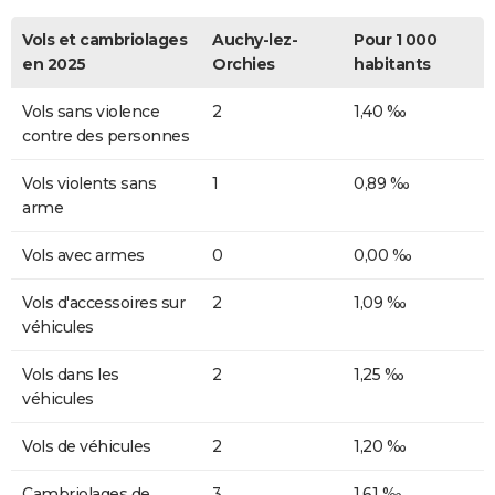
Vols et cambriolages
Auchy-lez-
Pour 1 000
en 2025
Orchies
habitants
Vols sans violence
2
1,40 ‰
contre des personnes
Vols violents sans
1
0,89 ‰
arme
Vols avec armes
0
0,00 ‰
Vols d'accessoires sur
2
1,09 ‰
véhicules
Vols dans les
2
1,25 ‰
véhicules
Vols de véhicules
2
1,20 ‰
Cambriolages de
3
1,61 ‰