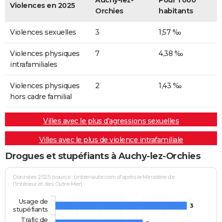
Auchy-lez-
Pour 1 000
Violences en 2025
Orchies
habitants
Violences sexuelles
3
1,57 ‰
Violences physiques
7
4,38 ‰
intrafamiliales
Violences physiques
2
1,43 ‰
hors cadre familial
Villes avec le plus d'agressions sexuelles
Villes avec le plus de violence intrafamiliale
Drogues et stupéfiants à Auchy-lez-Orchies
Données 2025 (source : Linternaute.com d'après le Ministère de
l'Intérieur et des Outre-Mer)
Usage de
3
stupéfiants
Trafic de