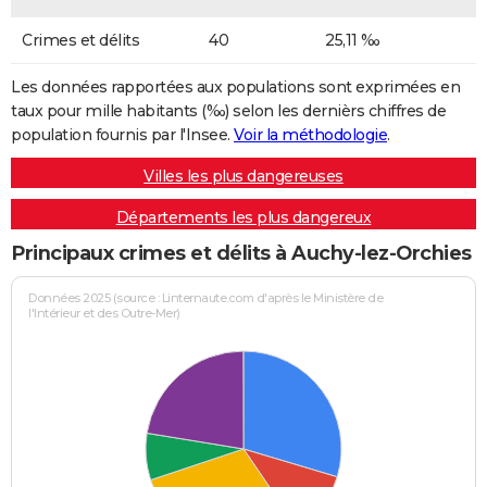
Crimes et délits
40
25,11 ‰
Les données rapportées aux populations sont exprimées en
taux pour mille habitants (‰) selon les dernièrs chiffres de
population fournis par l'Insee.
Voir la méthodologie
.
Villes les plus dangereuses
Départements les plus dangereux
Principaux crimes et délits à Auchy-lez-Orchies
Données 2025 (source : Linternaute.com d'après le Ministère de
l'Intérieur et des Outre-Mer)