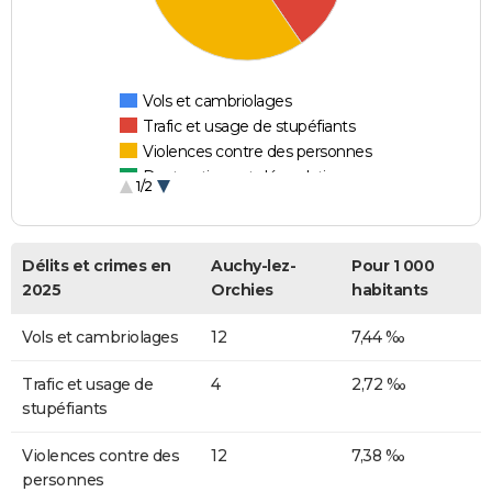
Vols et cambriolages
Trafic et usage de stupéfiants
Violences contre des personnes
Destructions et dégradations
1/2
Escroqueries et fraudes
Délits et crimes en
Auchy-lez-
Pour 1 000
2025
Orchies
habitants
Vols et cambriolages
12
7,44 ‰
Trafic et usage de
4
2,72 ‰
stupéfiants
Violences contre des
12
7,38 ‰
personnes