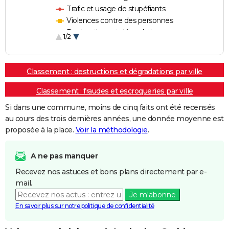
Trafic et usage de stupéfiants
Violences contre des personnes
Destructions et dégradations
1/2
Escroqueries et fraudes
Classement : destructions et dégradations par ville
Classement : fraudes et escroqueries par ville
Si dans une commune, moins de cinq faits ont été recensés
au cours des trois dernières années, une donnée moyenne est
proposée à la place.
Voir la méthodologie
.
A ne pas manquer
Recevez nos astuces et bons plans directement par e-
mail.
Je m'abonne
En savoir plus sur notre politique de confidentialité