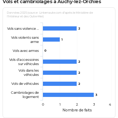
Vols et cambriolages à Auchy-lez-Orchies
Données 2025 (source : Linternaute.com d'après le Ministère de
l'Intérieur et des Outre-Mer)
Vols sans violence …
2
Vols violents sans
1
arme
Vols avec armes
0
Vols d'accessoires
2
sur véhicules
Vols dans les
2
véhicules
Vols de véhicules
2
Cambriolages de
3
logement
0
1
2
3
4
Nombre de faits