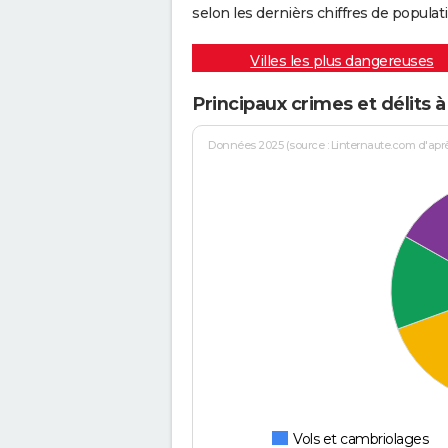
selon les dernièrs chiffres de populati
Villes les plus dangereuses
Principaux crimes et délits 
Données 2025 (source : Linternaute.com d'après 
Vols et cambriolages