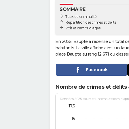
SOMMAIRE
Taux de criminalité
Répartition des crimes et délits
Vols et cambriolages
En 2025, Baupte a recensé un total d
habitants. La ville affiche ainsi un tau
place Baupte au rang 12 671 du clas
Facebook
Nombre de crimes et délits
Données 2025 (source : Linternaute.com d'après 
17,5
15