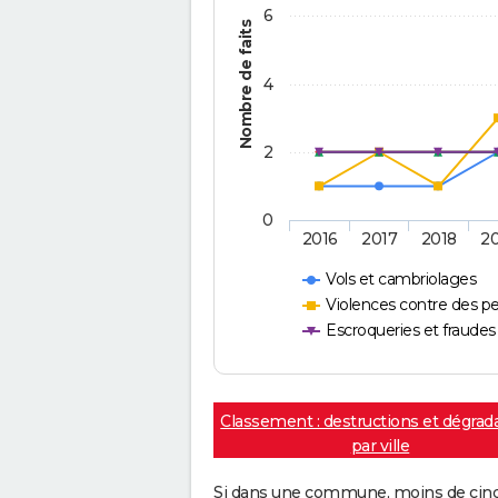
6
Nombre de faits
4
2
0
2016
2017
2018
2
Vols et cambriolages
Violences contre des p
Escroqueries et fraudes
Classement : destructions et dégrad
par ville
Si dans une commune, moins de cinq f