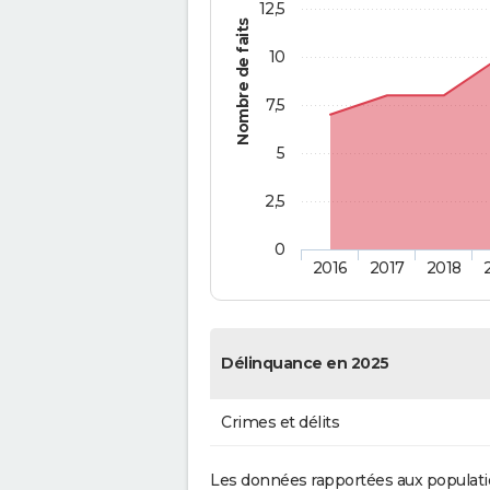
12,5
Nombre de faits
10
7,5
5
2,5
0
2016
2017
2018
Délinquance en 2025
Crimes et délits
Les données rapportées aux populati