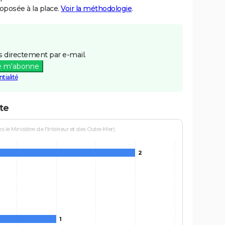
posée à la place.
Voir la méthodologie
.
 directement par e-mail.
e m'abonne
tialité
te
le Ministère de l'Intérieur et des Outre-Mer)
2
1