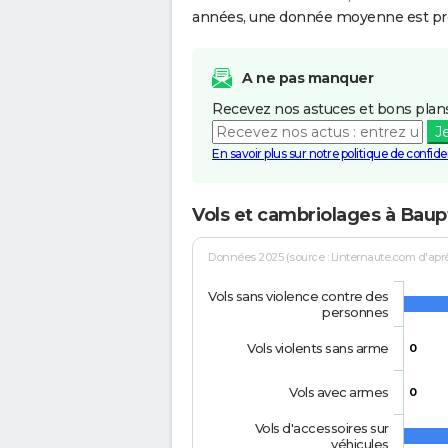
années, une donnée moyenne est pro
A ne pas manquer
Recevez nos astuces et bons plans
J
En savoir plus sur notre politique de confiden
Vols et cambriolages à Baup
Données 2025 (source : Linternaute.com d'après 
Vols sans violence contre des
personnes
Vols violents sans arme
0
Vols avec armes
0
Vols d'accessoires sur
véhicules