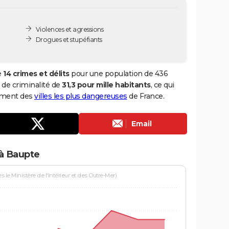
Violences et agressions
Drogues et stupéfiants
e
14 crimes et délits
pour une population de 436
x de criminalité de
31,3 pour mille habitants
, ce qui
sement des
villes les plus dangereuses
de France.
Email
 à Baupte
le Ministère de l'Intérieur et des Outre-Mer)