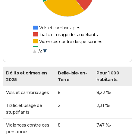
Vols et cambriolages
Trafic et usage de stupéfiants
Violences contre des personnes
Destructions et dégradations
1/2
Escroqueries et fraudes
Délits et crimes en
Belle-Isle-en-
Pour 1 000
2025
Terre
habitants
Vols et cambriolages
8
8,22 ‰
Trafic et usage de
2
2,31 ‰
stupéfiants
Violences contre des
8
7,47 ‰
personnes