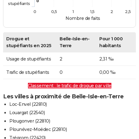
0
stupéfiants
0
0,5
1
1,5
2
2,5
Nombre de faits
Drogue et
Belle-Isle-en-
Pour 1 000
stupéfiants en 2025
Terre
habitants
Usage de stupéfiants
2
2,31 ‰
Trafic de stupéfiants
0
0,00 ‰
Classement : le trafic de drogue par ville
Les villes à proximité de Belle-Isle-en-Terre
Loc-Envel (22810)
Louargat (22540)
Plougonver (22810)
Plounévez-Moëdec (22810)
Trégrom (22420)