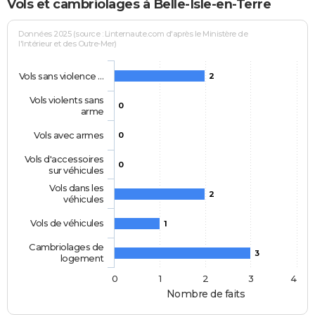
Vols et cambriolages à Belle-Isle-en-Terre
Données 2025 (source : Linternaute.com d'après le Ministère de
l'Intérieur et des Outre-Mer)
Vols sans violence …
2
Vols violents sans
0
arme
Vols avec armes
0
Vols d'accessoires
0
sur véhicules
Vols dans les
2
véhicules
Vols de véhicules
1
Cambriolages de
3
logement
0
1
2
3
4
Nombre de faits