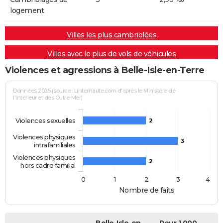
logement
Villes les plus cambriolées
Villes avec le plus de vols de véhicules
Violences et agressions à Belle-Isle-en-Terre
Données 2025 (source : Linternaute.com d'après le Ministère de
l'Intérieur et des Outre-Mer)
Violences sexuelles
2
Violences physiques
3
intrafamiliales
Violences physiques
2
hors cadre familial
0
1
2
3
4
Nombre de faits