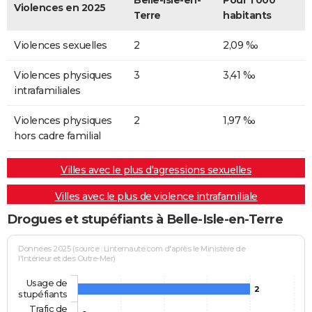
Belle-Isle-en-
Pour 1 000
Violences en 2025
Terre
habitants
Violences sexuelles
2
2,09 ‰
Violences physiques
3
3,41 ‰
intrafamiliales
Violences physiques
2
1,97 ‰
hors cadre familial
Villes avec le plus d'agressions sexuelles
Villes avec le plus de violence intrafamiliale
Drogues et stupéfiants à Belle-Isle-en-Terre
Données 2025 (source : Linternaute.com d'après le Ministère de
l'Intérieur et des Outre-Mer)
Usage de
2
stupéfiants
Trafic de