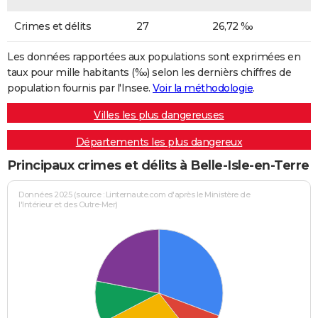
Crimes et délits
27
26,72 ‰
Les données rapportées aux populations sont exprimées en
taux pour mille habitants (‰) selon les dernièrs chiffres de
population fournis par l'Insee.
Voir la méthodologie
.
Villes les plus dangereuses
Départements les plus dangereux
Principaux crimes et délits à Belle-Isle-en-Terre
Données 2025 (source : Linternaute.com d'après le Ministère de
l'Intérieur et des Outre-Mer)