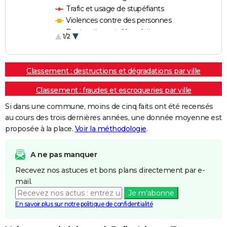
Trafic et usage de stupéfiants
Violences contre des personnes
Destructions et dégradations
1/2
Escroqueries et fraudes
Classement : destructions et dégradations par ville
Classement : fraudes et escroqueries par ville
Si dans une commune, moins de cinq faits ont été recensés
au cours des trois dernières années, une donnée moyenne est
proposée à la place.
Voir la méthodologie
.
A ne pas manquer
Recevez nos astuces et bons plans directement par e-
mail.
Je m'abonne
En savoir plus sur notre politique de confidentialité