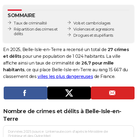
City break
Voyage de noces
Climat
Destinations
Voyage nature
Forum
+
PHOTO
SOMMAIRE
GUIDES D'ACHAT
Taux de criminalité
Vols et cambriolages
Répartition des crimes et
Violences et agressions
BONS PLANS
délits
Drogues et stupéfiants
CARTE DE VOEUX
En 2025, Belle-Isle-en-Terre a recensé un total de
27 crimes
Carte Bonne année
Carte Pâques
Carte de Noël
Carte Saint-Valentin
Carte d'anniversaire
et délits
pour une population de 1 024 habitants. La ville
DICTIONNAIRE
affiche ainsi un taux de criminalité de
26,7 pour mille
Biographies
Expressions
Dictionnaire
Citations
Proverbes
habitants
, ce qui place Belle-Isle-en-Terre au rang 15 667 du
PROGRAMME TV
classement des
villes les plus dangereuses
de France.
COPAINS D'AVANT
Se connecter
Collèges
Universités
Service militaire
S'inscrire
Lycées
Primaires
Entreprises
Avis de recherche
AVIS DE DÉCÈS
FORUM
Nombre de crimes et délits à Belle-Isle-en-
Lifestyle
Sport
Television
Cinema
Bricolage
Culture
Auto
Voyage
Terre
Données 2025 (source : Linternaute.com d'après le Ministère de
l'Intérieur et des Outre-Mer)