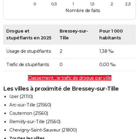
0
0,5
1
1,5
2
2,5
Nombre de faits
Drogue et
Bressey-sur-
Pour 1 000
stupéfiants en 2025
Tille
habitants
Usage de stupéfiants
2
1,38 ‰
Trafic de stupéfiants
0
0,00 ‰
Classement : le trafic de drogue par ville
Les villes à proximité de Bressey-sur-Tille
Izier (21110)
Arc-sur-Tille (21560)
Couternon (21560)
Remilly-sur-Tille (21560)
Chevigny-Saint-Sauveur (21800)
Toutes les villes