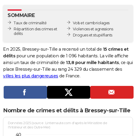
City break
Voyage de noces
Climat
Destinations
Voyage nature
Forum
+
PHOTO
SOMMAIRE
GUIDES D'ACHAT
Taux de criminalité
Vols et cambriolages
Répartition des crimes et
Violences et agressions
BONS PLANS
délits
Drogues et stupéfiants
CARTE DE VOEUX
En 2025, Bressey-sur-Tille a recensé un total de
15 crimes et
Carte Bonne année
Carte Pâques
Carte de Noël
Carte Saint-Valentin
Carte d'anniversaire
délits
pour une population de 1 096 habitants. La ville affiche
DICTIONNAIRE
ainsi un taux de criminalité de
13,8 pour mille habitants
, ce qui
Biographies
Expressions
Dictionnaire
Citations
Proverbes
place Bressey-sur-Tille au rang 24 329 du classement des
PROGRAMME TV
villes les plus dangereuses
de France.
COPAINS D'AVANT
Se connecter
Collèges
Universités
Service militaire
S'inscrire
Lycées
Primaires
Entreprises
Avis de recherche
AVIS DE DÉCÈS
FORUM
Nombre de crimes et délits à Bressey-sur-Tille
Lifestyle
Sport
Television
Cinema
Bricolage
Culture
Auto
Voyage
Données 2025 (source : Linternaute.com d'après le Ministère de
l'Intérieur et des Outre-Mer)
40