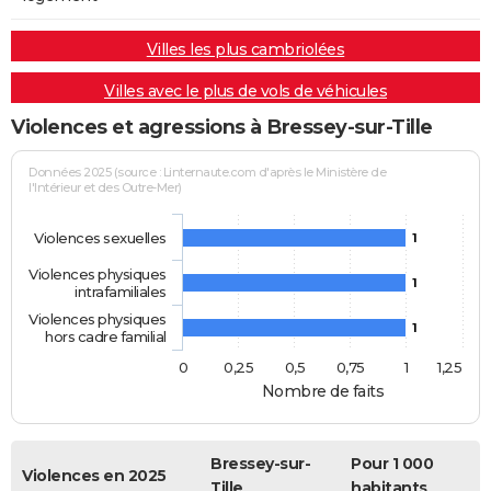
Villes les plus cambriolées
Villes avec le plus de vols de véhicules
Violences et agressions à Bressey-sur-Tille
Données 2025 (source : Linternaute.com d'après le Ministère de
l'Intérieur et des Outre-Mer)
Violences sexuelles
1
Violences physiques
1
intrafamiliales
Violences physiques
1
hors cadre familial
0
0,25
0,5
0,75
1
1,25
Nombre de faits
Bressey-sur-
Pour 1 000
Violences en 2025
Tille
habitants