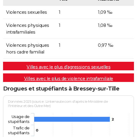
Violences sexuelles
1
1,09 ‰
Violences physiques
1
1,08 ‰
intrafamiliales
Violences physiques
1
0,97 ‰
hors cadre familial
Villes avec le plus d'agressions sexuelles
Villes avec le plus de violence intrafamiliale
Drogues et stupéfiants à Bressey-sur-Tille
Données 2025 (source : Linternaute.com d'après le Ministère de
l'Intérieur et des Outre-Mer)
Usage de
2
stupéfiants
Trafic de
0
stupéfiants