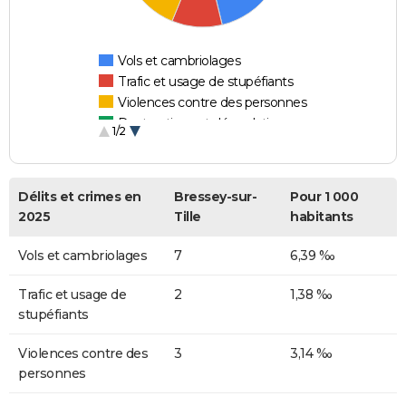
Vols et cambriolages
Trafic et usage de stupéfiants
Violences contre des personnes
Destructions et dégradations
1/2
Escroqueries et fraudes
Délits et crimes en
Bressey-sur-
Pour 1 000
2025
Tille
habitants
Vols et cambriolages
7
6,39 ‰
Trafic et usage de
2
1,38 ‰
stupéfiants
Violences contre des
3
3,14 ‰
personnes