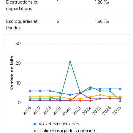
Destructions et
1
1,26 ‰
dégradations
Escroqueries et
2
1,66 ‰
fraudes
30
Nombre de faits
20
10
0
2018
2023
2017
2022
2016
2021
2020
2025
2019
2024
Vols et cambriolages
Trafic et usage de stupéfiants