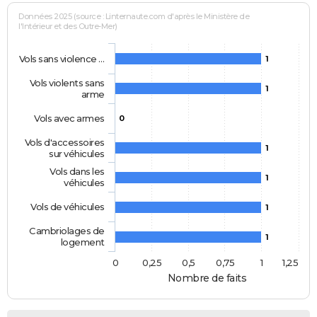
Données 2025 (source : Linternaute.com d'après le Ministère de
l'Intérieur et des Outre-Mer)
Vols sans violence …
1
Vols violents sans
1
arme
Vols avec armes
0
Vols d'accessoires
1
sur véhicules
Vols dans les
1
véhicules
Vols de véhicules
1
Cambriolages de
1
logement
0
0,25
0,5
0,75
1
1,25
Nombre de faits