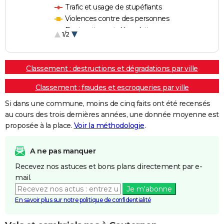
Trafic et usage de stupéfiants
Violences contre des personnes
Destructions et dégradations
1/2
Escroqueries et fraudes
Classement : destructions et dégradations par ville
Classement : fraudes et escroqueries par ville
Si dans une commune, moins de cinq faits ont été recensés
au cours des trois dernières années, une donnée moyenne est
proposée à la place.
Voir la méthodologie
.
A ne pas manquer
Recevez nos astuces et bons plans directement par e-
mail.
Je m'abonne
En savoir plus sur notre politique de confidentialité