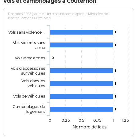
Vols et cambriolages à Couternon
Données 2025 (source : Linternaute.com d'après le Ministère de
l'Intérieur et des Outre-Mer)
Vols sans violence …
1
Vols violents sans
1
arme
Vols avec armes
0
Vols d'accessoires
1
sur véhicules
Vols dans les
1
véhicules
Vols de véhicules
1
Cambriolages de
1
logement
0
0,25
0,5
0,75
1
1,25
Nombre de faits