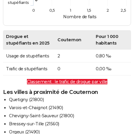
stupéfiants
0
0,5
1
1,5
2
2,5
Nombre de faits
Drogue et
Pour 1 000
Couternon
stupéfiants en 2025
habitants
Usage de stupéfiants
2
0,80 ‰
Trafic de stupéfiants
0
0,00 ‰
Classement : le trafic de drogue par ville
Les villes à proximité de Couternon
Quetigny (21800)
Varois-et-Chaignot (21490)
Chevigny-Saint-Sauveur (21800)
Bressey-sur-Tille (21560)
Orgeux (21490)