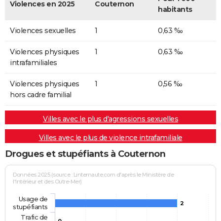
Violences en 2025
Couternon
habitants
Violences sexuelles
1
0,63 ‰
Violences physiques
1
0,63 ‰
intrafamiliales
Violences physiques
1
0,56 ‰
hors cadre familial
Villes avec le plus d'agressions sexuelles
Villes avec le plus de violence intrafamiliale
Drogues et stupéfiants à Couternon
Données 2025 (source : Linternaute.com d'après le Ministère de
l'Intérieur et des Outre-Mer)
Usage de
2
stupéfiants
Trafic de
0