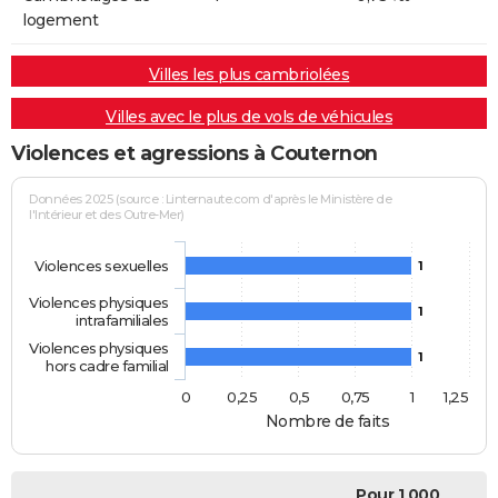
logement
Villes les plus cambriolées
Villes avec le plus de vols de véhicules
Violences et agressions à Couternon
Données 2025 (source : Linternaute.com d'après le Ministère de
l'Intérieur et des Outre-Mer)
Violences sexuelles
1
Violences physiques
1
intrafamiliales
Violences physiques
1
hors cadre familial
0
0,25
0,5
0,75
1
1,25
Nombre de faits
Pour 1 000