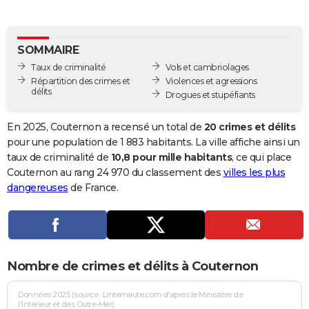
City break
Voyage de noces
Climat
Destinations
Voyage nature
Forum
+
PHOTO
GUIDES D'ACHAT
SOMMAIRE
Taux de criminalité
Vols et cambriolages
BONS PLANS
Répartition des crimes et
Violences et agressions
délits
Drogues et stupéfiants
CARTE DE VOEUX
Carte Bonne année
Carte Pâques
Carte de Noël
Carte Saint-Valentin
Carte d'anniversaire
En 2025, Couternon a recensé un total de
20 crimes et délits
DICTIONNAIRE
pour une population de 1 883 habitants. La ville affiche ainsi un
Biographies
Expressions
Dictionnaire
Citations
Proverbes
taux de criminalité de
10,8 pour mille habitants
, ce qui place
PROGRAMME TV
Couternon au rang 24 970 du classement des
villes les plus
COPAINS D'AVANT
dangereuses
de France.
Se connecter
Collèges
Universités
Service militaire
S'inscrire
Lycées
Primaires
Entreprises
Avis de recherche
AVIS DE DÉCÈS
FORUM
Nombre de crimes et délits à Couternon
Lifestyle
Sport
Television
Cinema
Bricolage
Culture
Auto
Voyage
Données 2025 (source : Linternaute.com d'après le Ministère de
l'Intérieur et des Outre-Mer)