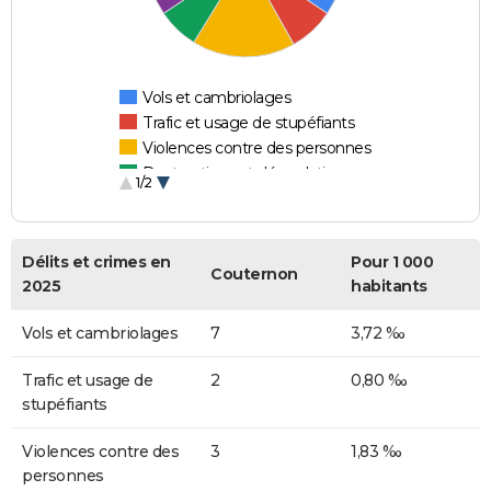
Vols et cambriolages
Trafic et usage de stupéfiants
Violences contre des personnes
Destructions et dégradations
1/2
Escroqueries et fraudes
Délits et crimes en
Pour 1 000
Couternon
2025
habitants
Vols et cambriolages
7
3,72 ‰
Trafic et usage de
2
0,80 ‰
stupéfiants
Violences contre des
3
1,83 ‰
personnes