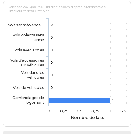
Données 2025 (source : Linternaute.com d'après le Ministère de
l'Intérieur et des Outre-Mer)
Vols sans violence …
0
Vols violents sans
0
arme
Vols avec armes
0
Vols d'accessoires
0
sur véhicules
Vols dans les
0
véhicules
Vols de véhicules
0
Cambriolages de
1
logement
0
0,25
0,5
0,75
1
1,25
Nombre de faits