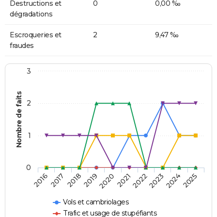
Destructions et
0
0,00 ‰
dégradations
Escroqueries et
2
9,47 ‰
fraudes
3
Nombre de faits
2
1
0
2018
2023
2019
2024
2020
2025
2016
2021
2017
2022
Vols et cambriolages
Trafic et usage de stupéfiants