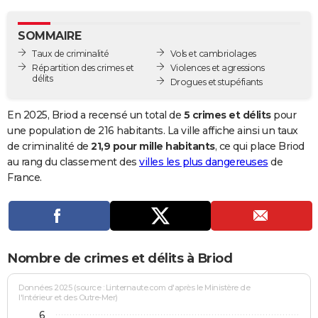
City break
Voyage de noces
Climat
Destinations
Voyage nature
Forum
+
PHOTO
SOMMAIRE
GUIDES D'ACHAT
Taux de criminalité
Vols et cambriolages
Répartition des crimes et
Violences et agressions
BONS PLANS
délits
Drogues et stupéfiants
CARTE DE VOEUX
En 2025, Briod a recensé un total de
5 crimes et délits
pour
Carte Bonne année
Carte Pâques
Carte de Noël
Carte Saint-Valentin
Carte d'anniversaire
une population de 216 habitants. La ville affiche ainsi un taux
DICTIONNAIRE
de criminalité de
21,9 pour mille habitants
, ce qui place Briod
Biographies
Expressions
Dictionnaire
Citations
Proverbes
au rang du classement des
villes les plus dangereuses
de
PROGRAMME TV
France.
COPAINS D'AVANT
Se connecter
Collèges
Universités
Service militaire
S'inscrire
Lycées
Primaires
Entreprises
Avis de recherche
AVIS DE DÉCÈS
FORUM
Nombre de crimes et délits à Briod
Lifestyle
Sport
Television
Cinema
Bricolage
Culture
Auto
Voyage
Données 2025 (source : Linternaute.com d'après le Ministère de
l'Intérieur et des Outre-Mer)
6