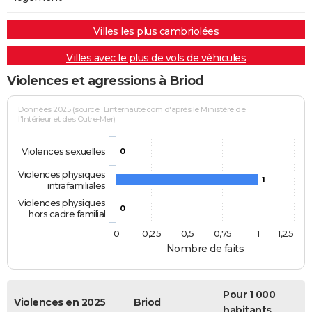
Villes les plus cambriolées
Villes avec le plus de vols de véhicules
Violences et agressions à Briod
Données 2025 (source : Linternaute.com d'après le Ministère de
l'Intérieur et des Outre-Mer)
Violences sexuelles
0
Violences physiques
1
intrafamiliales
Violences physiques
0
hors cadre familial
0
0,25
0,5
0,75
1
1,25
Nombre de faits
Pour 1 000
Violences en 2025
Briod
habitants