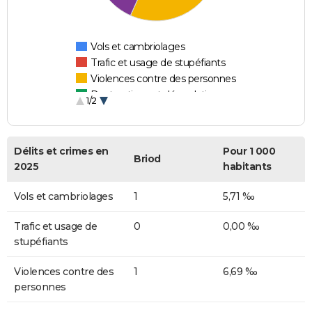
Vols et cambriolages
Trafic et usage de stupéfiants
Violences contre des personnes
Destructions et dégradations
1/2
Escroqueries et fraudes
Délits et crimes en
Pour 1 000
Briod
2025
habitants
Vols et cambriolages
1
5,71 ‰
Trafic et usage de
0
0,00 ‰
stupéfiants
Violences contre des
1
6,69 ‰
personnes