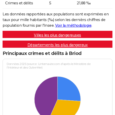
Crimes et délits
5
21,88 ‰
Les données rapportées aux populations sont exprimées en
taux pour mille habitants (‰) selon les dernièrs chiffres de
population fournis par l'Insee.
Voir la méthodologie
.
Villes les plus dangereuses
Départements les plus dangereux
Principaux crimes et délits à Briod
Données 2025 (source : Linternaute.com d'après le Ministère de
l'Intérieur et des Outre-Mer)