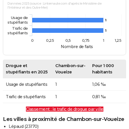
Données 2025 (source : Linternaute.com d'après le Ministère de
l'Intérieur et des Outre-Mer)
Usage de
1
stupéfiants
Trafic de
1
stupéfiants
0
0,25
0,5
0,75
1
1,25
Nombre de faits
Drogue et
Chambon-sur-
Pour 1 000
stupéfiants en 2025
Voueize
habitants
Usage de stupéfiants
1
1,06 ‰
Trafic de stupéfiants
1
0,81 ‰
Classement : le trafic de drogue par ville
Les villes à proximité de Chambon-sur-Voueize
Lépaud (23170)