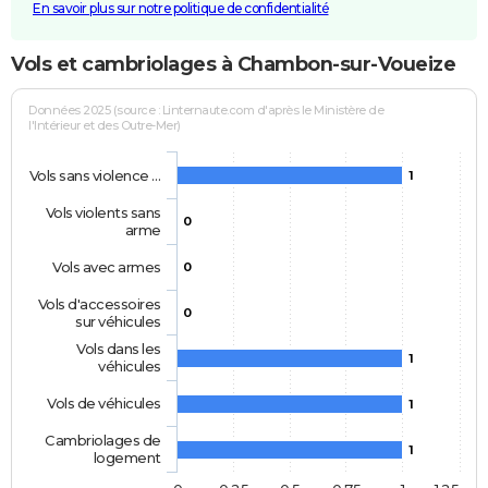
En savoir plus sur notre politique de confidentialité
Vols et cambriolages à Chambon-sur-Voueize
Données 2025 (source : Linternaute.com d'après le Ministère de
l'Intérieur et des Outre-Mer)
Vols sans violence …
1
Vols violents sans
0
arme
Vols avec armes
0
Vols d'accessoires
0
sur véhicules
Vols dans les
1
véhicules
Vols de véhicules
1
Cambriolages de
1
logement