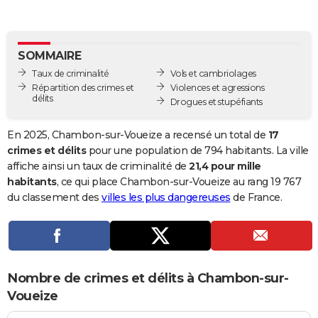
City break
Voyage de noces
Climat
Destinations
Voyage nature
Forum
+
PHOTO
GUIDES D'ACHAT
SOMMAIRE
Taux de criminalité
Vols et cambriolages
BONS PLANS
Répartition des crimes et
Violences et agressions
délits
Drogues et stupéfiants
CARTE DE VOEUX
Carte Bonne année
Carte Pâques
Carte de Noël
Carte Saint-Valentin
Carte d'anniversaire
DICTIONNAIRE
En 2025, Chambon-sur-Voueize a recensé un total de
17
crimes et délits
pour une population de 794 habitants. La ville
Biographies
Expressions
Dictionnaire
Citations
Proverbes
PROGRAMME TV
affiche ainsi un taux de criminalité de
21,4 pour mille
habitants
, ce qui place Chambon-sur-Voueize au rang 19 767
COPAINS D'AVANT
du classement des
villes les plus dangereuses
de France.
Se connecter
Collèges
Universités
Service militaire
S'inscrire
Lycées
Primaires
Entreprises
Avis de recherche
AVIS DE DÉCÈS
FORUM
Lifestyle
Sport
Television
Cinema
Bricolage
Culture
Auto
Voyage
Nombre de crimes et délits à Chambon-sur-
Voueize