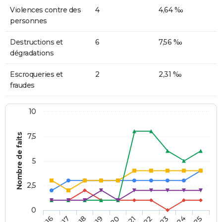
Violences contre des
4
4,64 ‰
personnes
Destructions et
6
7,56 ‰
dégradations
Escroqueries et
2
2,31 ‰
fraudes
10
Nombre de faits
7,5
5
2,5
0