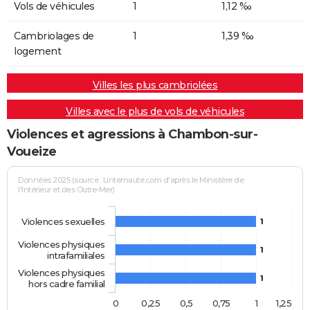
Vols de véhicules
1
1,12 ‰
Cambriolages de
1
1,39 ‰
logement
Villes les plus cambriolées
Villes avec le plus de vols de véhicules
Violences et agressions à Chambon-sur-
Voueize
Données 2025 (source : Linternaute.com d'après le Ministère de
l'Intérieur et des Outre-Mer)
Violences sexuelles
1
Violences physiques
1
intrafamiliales
Violences physiques
1
hors cadre familial
0
0,25
0,5
0,75
1
1,25