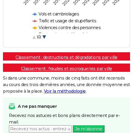
2018
2023
2020
2025
2017
2022
2019
2024
2016
2021
Vols et cambriolages
Trafic et usage de stupéfiants
Violences contre des personnes
Destructions et dégradations
1/2
Escroqueries et fraudes
Classement : destructions et dégradations par ville
Classement : fraudes et escroqueries par ville
Si dans une commune, moins de cinq faits ont été recensés
au cours des trois dernières années, une donnée moyenne est
proposée à la place.
Voir la méthodologie
.
A ne pas manquer
Recevez nos astuces et bons plans directement par e-
mail.
Je m'abonne