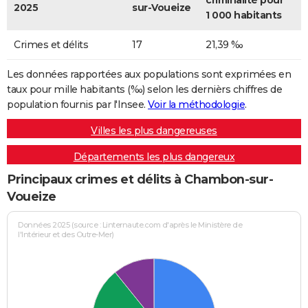
criminalité pour
2025
sur-Voueize
1 000 habitants
Crimes et délits
17
21,39 ‰
Les données rapportées aux populations sont exprimées en
taux pour mille habitants (‰) selon les dernièrs chiffres de
population fournis par l'Insee.
Voir la méthodologie
.
Villes les plus dangereuses
Départements les plus dangereux
Principaux crimes et délits à Chambon-sur-
Voueize
Données 2025 (source : Linternaute.com d'après le Ministère de
l'Intérieur et des Outre-Mer)