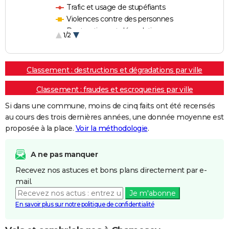
Trafic et usage de stupéfiants
Violences contre des personnes
Destructions et dégradations
1/2
Escroqueries et fraudes
Classement : destructions et dégradations par ville
Classement : fraudes et escroqueries par ville
Si dans une commune, moins de cinq faits ont été recensés
au cours des trois dernières années, une donnée moyenne est
proposée à la place.
Voir la méthodologie
.
A ne pas manquer
Recevez nos astuces et bons plans directement par e-
mail.
Je m'abonne
En savoir plus sur notre politique de confidentialité