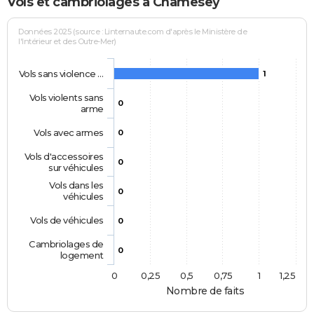
Vols et cambriolages à Chamesey
Données 2025 (source : Linternaute.com d'après le Ministère de
l'Intérieur et des Outre-Mer)
Vols sans violence …
1
Vols violents sans
0
arme
Vols avec armes
0
Vols d'accessoires
0
sur véhicules
Vols dans les
0
véhicules
Vols de véhicules
0
Cambriolages de
0
logement
0
0,25
0,5
0,75
1
1,25
Nombre de faits