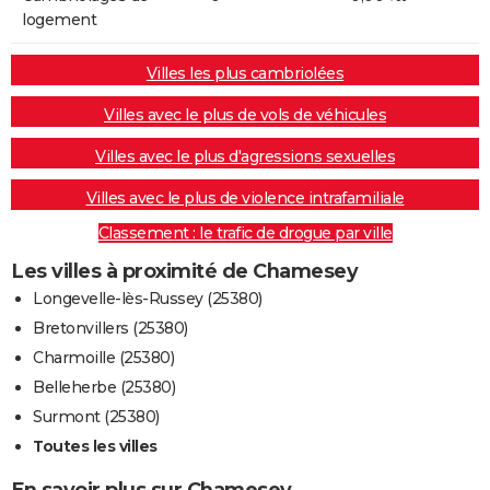
logement
Villes les plus cambriolées
Villes avec le plus de vols de véhicules
Villes avec le plus d'agressions sexuelles
Villes avec le plus de violence intrafamiliale
Classement : le trafic de drogue par ville
Les villes à proximité de Chamesey
Longevelle-lès-Russey (25380)
Bretonvillers (25380)
Charmoille (25380)
Belleherbe (25380)
Surmont (25380)
Toutes les villes
En savoir plus sur Chamesey