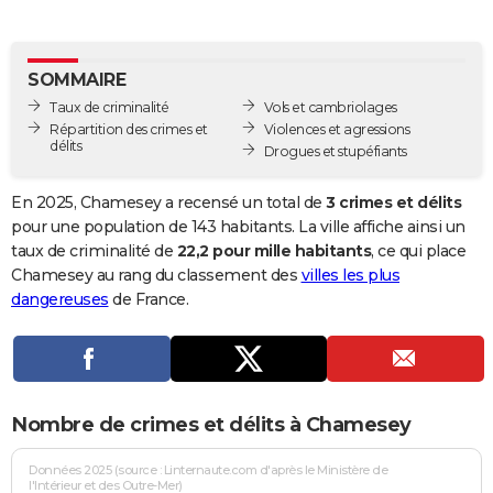
City break
Voyage de noces
Climat
Destinations
Voyage nature
Forum
+
PHOTO
GUIDES D'ACHAT
SOMMAIRE
Taux de criminalité
Vols et cambriolages
BONS PLANS
Répartition des crimes et
Violences et agressions
délits
Drogues et stupéfiants
CARTE DE VOEUX
Carte Bonne année
Carte Pâques
Carte de Noël
Carte Saint-Valentin
Carte d'anniversaire
En 2025, Chamesey a recensé un total de
3 crimes et délits
DICTIONNAIRE
pour une population de 143 habitants. La ville affiche ainsi un
Biographies
Expressions
Dictionnaire
Citations
Proverbes
taux de criminalité de
22,2 pour mille habitants
, ce qui place
PROGRAMME TV
Chamesey au rang du classement des
villes les plus
COPAINS D'AVANT
dangereuses
de France.
Se connecter
Collèges
Universités
Service militaire
S'inscrire
Lycées
Primaires
Entreprises
Avis de recherche
AVIS DE DÉCÈS
FORUM
Nombre de crimes et délits à Chamesey
Lifestyle
Sport
Television
Cinema
Bricolage
Culture
Auto
Voyage
Données 2025 (source : Linternaute.com d'après le Ministère de
l'Intérieur et des Outre-Mer)