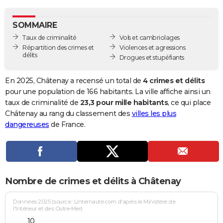
City break
Voyage de noces
Climat
Destinations
Voyage nature
Forum
+
PHOTO
SOMMAIRE
GUIDES D'ACHAT
Taux de criminalité
Vols et cambriolages
Répartition des crimes et
Violences et agressions
BONS PLANS
délits
Drogues et stupéfiants
CARTE DE VOEUX
En 2025, Châtenay a recensé un total de
4 crimes et délits
Carte Bonne année
Carte Pâques
Carte de Noël
Carte Saint-Valentin
Carte d'anniversaire
pour une population de 166 habitants. La ville affiche ainsi un
DICTIONNAIRE
taux de criminalité de
23,3 pour mille habitants
, ce qui place
Biographies
Expressions
Dictionnaire
Citations
Proverbes
Châtenay au rang du classement des
villes les plus
PROGRAMME TV
dangereuses
de France.
COPAINS D'AVANT
Se connecter
Collèges
Universités
Service militaire
S'inscrire
Lycées
Primaires
Entreprises
Avis de recherche
AVIS DE DÉCÈS
FORUM
Nombre de crimes et délits à Châtenay
Lifestyle
Sport
Television
Cinema
Bricolage
Culture
Auto
Voyage
Données 2025 (source : Linternaute.com d'après le Ministère de
l'Intérieur et des Outre-Mer)
10