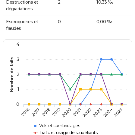
Destructions et
2
10,33 ‰
dégradations
Escroqueries et
0
0,00 ‰
fraudes
4
Nombre de faits
3
2
1
0
2018
2023
2019
2024
2020
2025
2016
2021
2017
2022
Vols et cambriolages
Trafic et usage de stupéfiants