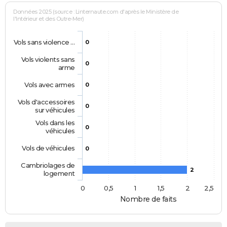
Données 2025 (source : Linternaute.com d'après le Ministère de
l'Intérieur et des Outre-Mer)
Vols sans violence …
0
Vols violents sans
0
arme
Vols avec armes
0
Vols d'accessoires
0
sur véhicules
Vols dans les
0
véhicules
Vols de véhicules
0
Cambriolages de
2
logement
0
0,5
1
1,5
2
2,5
Nombre de faits