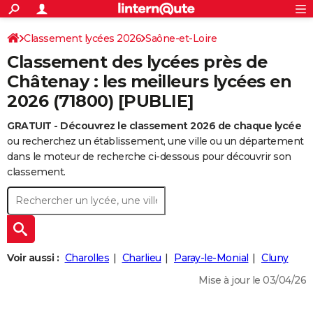
ACTUALITÉS
Connexion
S'inscrire
Classement lycées 2026
Saône-et-Loire
Rechercher
Société
Education
Villes
Politique
Faits Divers
Monde
+
SPORT
Classement des lycées près de
Football
Cyclisme
Forum
Coupe du monde 2026
Tennis
Rugby
CULTURE
Châtenay : les meilleurs lycées en
2026 (71800) [PUBLIE]
TNT
Cinéma
Musique
Programme TV
Streaming
Sorties cinéma
+
FINANCE
GRATUIT - Découvrez le classement 2026 de chaque lycée
Impôts
Immobilier
Banque
Crédit
Retraite
Epargne
Risques naturels par ville
Assurance
AUTO
ou recherchez un établissement, une ville ou un département
Réserver un essai
Berlines
Forum auto
Essais
Citadines
SUV
+
dans le moteur de recherche ci-dessous pour découvrir son
HIGH-TECH
classement.
Meilleur smartphone
Ordinateurs
Guide high-tech
Mobiles
Internet
Jeux vidéo
+
BRICOLAGE
Aménagement intérieur
Cuisine
Jardinage
+
Forum
Extérieur
Salle de bains
Rangement
WEEK-END
Escapades
Expositions
Week-end nature
Guides de France
Patrimoine
Musées
+
LIFESTYLE
Voir aussi :
Charolles
Charlieu
Paray-le-Monial
Cluny
Bien-être
Mode
+
Art de vivre
Loisirs
Modes de vie
SANTE
Mise à jour le 03/04/26
Guide de la santé
Médicaments
+
Alimentation
Maladies
Sommeil
VOYAGE