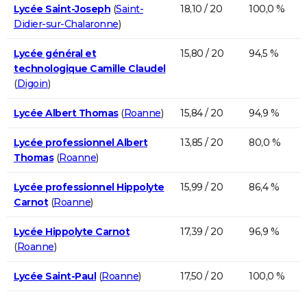
Lycée Saint-Joseph
(
Saint-
18,10 / 20
100,0 %
Didier-sur-Chalaronne
)
Lycée général et
15,80 / 20
94,5 %
technologique Camille Claudel
(
Digoin
)
Lycée Albert Thomas
(
Roanne
)
15,84 / 20
94,9 %
Lycée professionnel Albert
13,85 / 20
80,0 %
Thomas
(
Roanne
)
Lycée professionnel Hippolyte
15,99 / 20
86,4 %
Carnot
(
Roanne
)
Lycée Hippolyte Carnot
17,39 / 20
96,9 %
(
Roanne
)
Lycée Saint-Paul
(
Roanne
)
17,50 / 20
100,0 %