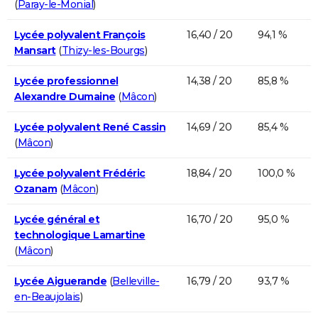
(
Paray-le-Monial
)
Lycée polyvalent François
16,40 / 20
94,1 %
Mansart
(
Thizy-les-Bourgs
)
Lycée professionnel
14,38 / 20
85,8 %
Alexandre Dumaine
(
Mâcon
)
Lycée polyvalent René Cassin
14,69 / 20
85,4 %
(
Mâcon
)
Lycée polyvalent Frédéric
18,84 / 20
100,0 %
Ozanam
(
Mâcon
)
Lycée général et
16,70 / 20
95,0 %
technologique Lamartine
(
Mâcon
)
Lycée Aiguerande
(
Belleville-
16,79 / 20
93,7 %
en-Beaujolais
)