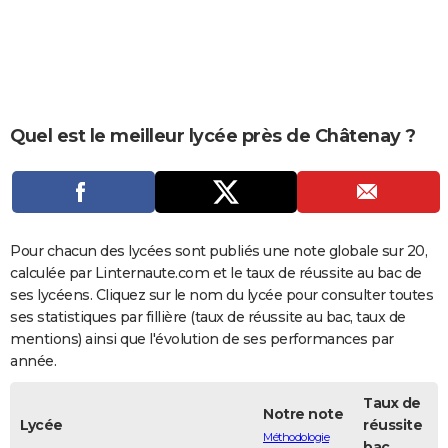
City break
Voyage de noces
Climat
Destinations
Voyage nature
Forum
+
PHOTO
GUIDES D'ACHAT
BONS PLANS
Quel est le meilleur lycée près de Châtenay ?
CARTE DE VOEUX
Carte Bonne année
Carte Pâques
Carte de Noël
Carte Saint-Valentin
Carte d'anniversaire
DICTIONNAIRE
Biographies
Expressions
Dictionnaire
Citations
Proverbes
PROGRAMME TV
Pour chacun des lycées sont publiés une note globale sur 20,
COPAINS D'AVANT
calculée par Linternaute.com et le taux de réussite au bac de
ses lycéens. Cliquez sur le nom du lycée pour consulter toutes
Se connecter
Collèges
Universités
Service militaire
S'inscrire
Lycées
Primaires
Entreprises
Avis de recherche
AVIS DE DÉCÈS
ses statistiques par fillière (taux de réussite au bac, taux de
mentions) ainsi que l'évolution de ses performances par
FORUM
année.
Lifestyle
Sport
Television
Cinema
Bricolage
Culture
Auto
Voyage
Taux de
Notre note
Lycée
réussite
Méthodologie
bac