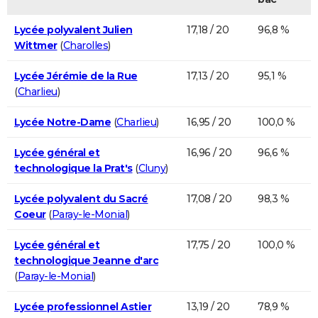
Lycée polyvalent Julien
17,18 / 20
96,8 %
Wittmer
(
Charolles
)
Lycée Jérémie de la Rue
17,13 / 20
95,1 %
(
Charlieu
)
Lycée Notre-Dame
(
Charlieu
)
16,95 / 20
100,0 %
Lycée général et
16,96 / 20
96,6 %
technologique la Prat's
(
Cluny
)
Lycée polyvalent du Sacré
17,08 / 20
98,3 %
Coeur
(
Paray-le-Monial
)
Lycée général et
17,75 / 20
100,0 %
technologique Jeanne d'arc
(
Paray-le-Monial
)
Lycée professionnel Astier
13,19 / 20
78,9 %