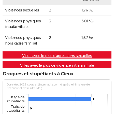
Violences sexuelles
2
1,76 ‰
Violences physiques
3
3,01 ‰
intrafamiliales
Violences physiques
2
1,67 ‰
hors cadre familial
Villes avec le plus d'agressions sexuelles
Villes avec le plus de violence intrafamiliale
Drogues et stupéfiants à Cieux
Données 2025 (source : Linternaute.com d'après le Ministère de
l'Intérieur et des Outre-Mer)
Usage de
1
stupéfiants
Trafic de
0
stupéfiants