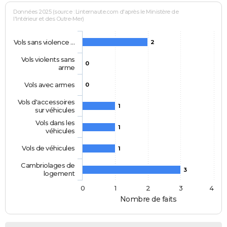
Données 2025 (source : Linternaute.com d'après le Ministère de
l'Intérieur et des Outre-Mer)
Vols sans violence …
2
Vols violents sans
0
arme
Vols avec armes
0
Vols d'accessoires
1
sur véhicules
Vols dans les
1
véhicules
Vols de véhicules
1
Cambriolages de
3
logement
0
1
2
3
4
Nombre de faits