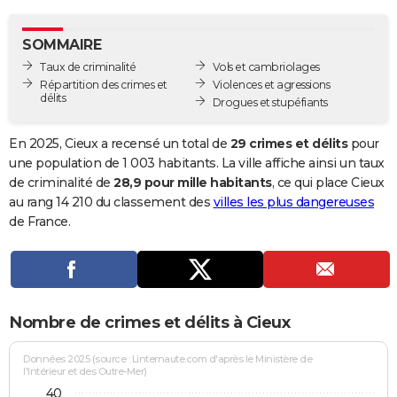
City break
Voyage de noces
Climat
Destinations
Voyage nature
Forum
+
PHOTO
SOMMAIRE
GUIDES D'ACHAT
Taux de criminalité
Vols et cambriolages
Répartition des crimes et
Violences et agressions
BONS PLANS
délits
Drogues et stupéfiants
CARTE DE VOEUX
En 2025, Cieux a recensé un total de
29 crimes et délits
pour
Carte Bonne année
Carte Pâques
Carte de Noël
Carte Saint-Valentin
Carte d'anniversaire
une population de 1 003 habitants. La ville affiche ainsi un taux
DICTIONNAIRE
de criminalité de
28,9 pour mille habitants
, ce qui place Cieux
Biographies
Expressions
Dictionnaire
Citations
Proverbes
au rang 14 210 du classement des
villes les plus dangereuses
PROGRAMME TV
de France.
COPAINS D'AVANT
Se connecter
Collèges
Universités
Service militaire
S'inscrire
Lycées
Primaires
Entreprises
Avis de recherche
AVIS DE DÉCÈS
FORUM
Nombre de crimes et délits à Cieux
Lifestyle
Sport
Television
Cinema
Bricolage
Culture
Auto
Voyage
Données 2025 (source : Linternaute.com d'après le Ministère de
l'Intérieur et des Outre-Mer)
40