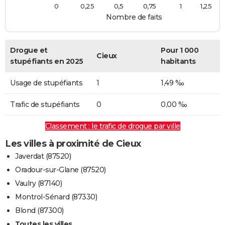
0
0,25
0,5
0,75
1
1,25
Nombre de faits
Drogue et
Pour 1 000
Cieux
stupéfiants en 2025
habitants
Usage de stupéfiants
1
1,49 ‰
Trafic de stupéfiants
0
0,00 ‰
Classement : le trafic de drogue par ville
Les villes à proximité de Cieux
Javerdat (87520)
Oradour-sur-Glane (87520)
Vaulry (87140)
Montrol-Sénard (87330)
Blond (87300)
Toutes les villes