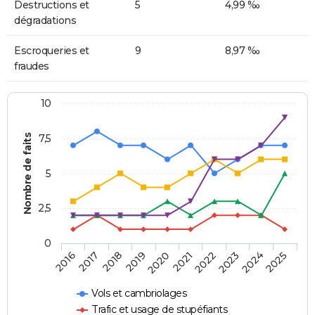
Destructions et
5
4,99 ‰
dégradations
Escroqueries et
9
8,97 ‰
fraudes
10
Nombre de faits
7,5
5
2,5
0
2018
2023
2020
2025
2017
2022
2019
2024
2016
2021
Vols et cambriolages
Trafic et usage de stupéfiants