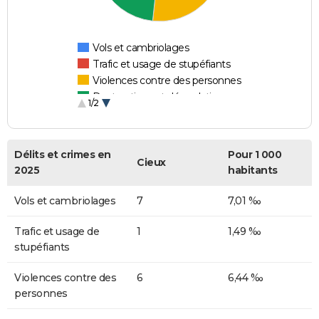
Vols et cambriolages
Trafic et usage de stupéfiants
Violences contre des personnes
Destructions et dégradations
1/2
Escroqueries et fraudes
Délits et crimes en
Pour 1 000
Cieux
2025
habitants
Vols et cambriolages
7
7,01 ‰
Trafic et usage de
1
1,49 ‰
stupéfiants
Violences contre des
6
6,44 ‰
personnes