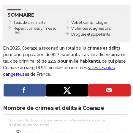
City break
Voyage de noces
Climat
Destinations
Voyage nature
Forum
+
PHOTO
SOMMAIRE
GUIDES D'ACHAT
Taux de criminalité
Vols et cambriolages
Répartition des crimes et
Violences et agressions
BONS PLANS
délits
Drogues et stupéfiants
CARTE DE VOEUX
En 2025, Coaraze a recensé un total de
19 crimes et délits
Carte Bonne année
Carte Pâques
Carte de Noël
Carte Saint-Valentin
Carte d'anniversaire
pour une population de 827 habitants. La ville affiche ainsi un
DICTIONNAIRE
taux de criminalité de
22,5 pour mille habitants
, ce qui place
Biographies
Expressions
Dictionnaire
Citations
Proverbes
Coaraze au rang 18 941 du classement des
villes les plus
PROGRAMME TV
dangereuses
de France.
COPAINS D'AVANT
Se connecter
Collèges
Universités
Service militaire
S'inscrire
Lycées
Primaires
Entreprises
Avis de recherche
AVIS DE DÉCÈS
FORUM
Nombre de crimes et délits à Coaraze
Lifestyle
Sport
Television
Cinema
Bricolage
Culture
Auto
Voyage
Données 2025 (source : Linternaute.com d'après le Ministère de
l'Intérieur et des Outre-Mer)
30