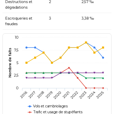
Destructions et
2
2,57 ‰
dégradations
Escroqueries et
3
3,38 ‰
fraudes
10
Nombre de faits
7,5
5
2,5
0
2018
2023
2020
2025
2017
2022
2019
2024
2016
2021
Vols et cambriolages
Trafic et usage de stupéfiants