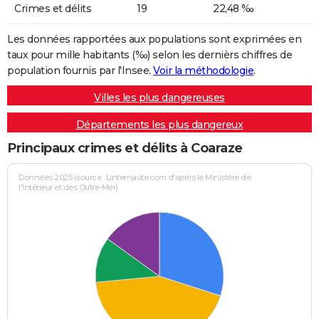
Crimes et délits
19
22,48 ‰
Les données rapportées aux populations sont exprimées en
taux pour mille habitants (‰) selon les dernièrs chiffres de
population fournis par l'Insee.
Voir la méthodologie
.
Villes les plus dangereuses
Départements les plus dangereux
Principaux crimes et délits à Coaraze
Données 2025 (source : Linternaute.com d'après le Ministère de
l'Intérieur et des Outre-Mer)