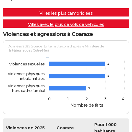
Villes les plus cambriolées
Villes avec le plus de vols de véhicules
Violences et agressions à Coaraze
Données 2025 (source : Linternaute.com d'après le Ministère de
l'Intérieur et des Outre-Mer)
Violences sexuelles
3
Violences physiques
3
intrafamiliales
Violences physiques
2
hors cadre familial
0
1
2
3
4
Nombre de faits
Pour 1 000
Violences en 2025
Coaraze
habitants