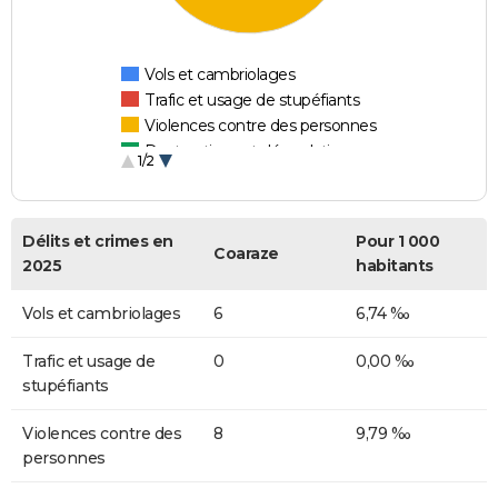
Vols et cambriolages
Trafic et usage de stupéfiants
Violences contre des personnes
Destructions et dégradations
1/2
Escroqueries et fraudes
Délits et crimes en
Pour 1 000
Coaraze
2025
habitants
Vols et cambriolages
6
6,74 ‰
Trafic et usage de
0
0,00 ‰
stupéfiants
Violences contre des
8
9,79 ‰
personnes