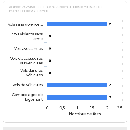
Données 2025 (source : Linternaute.com d'après le Ministère de
l'Intérieur et des Outre-Mer)
Vols sans violence …
2
Vols violents sans
0
arme
Vols avec armes
0
Vols d'accessoires
0
sur véhicules
Vols dans les
0
véhicules
Vols de véhicules
2
Cambriolages de
2
logement
0
0,5
1
1,5
2
2,5
Nombre de faits