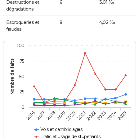
Destructions et
6
3,01 ‰
dégradations
Escroqueries et
8
4,02 ‰
fraudes
100
Nombre de faits
75
50
25
0
2018
2023
2019
2024
2020
2025
2016
2021
2017
2022
Vols et cambriolages
Trafic et usage de stupéfiants