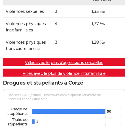
Violences sexuelles
3
1,33 ‰
Violences physiques
4
1,77 ‰
intrafamiliales
Violences physiques
3
1,28 ‰
hors cadre familial
Villes avec le plus d'agressions sexuelles
Villes avec le plus de violence intrafamiliale
Drogues et stupéfiants à Corzé
Données 2025 (source : Linternaute.com d'après le Ministère de
l'Intérieur et des Outre-Mer)
Usage de
50
stupéfiants
Trafic de
2
stupéfiants