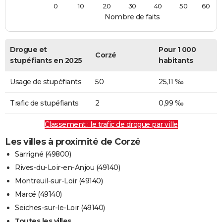
0
10
20
30
40
50
60
Nombre de faits
Drogue et
Pour 1 000
Corzé
stupéfiants en 2025
habitants
Usage de stupéfiants
50
25,11 ‰
Trafic de stupéfiants
2
0,99 ‰
Classement : le trafic de drogue par ville
Les villes à proximité de Corzé
Sarrigné (49800)
Rives-du-Loir-en-Anjou (49140)
Montreuil-sur-Loir (49140)
Marcé (49140)
Seiches-sur-le-Loir (49140)
Toutes les villes