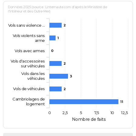
Données 2025 (source : Linternaute.com d'après le Ministère de
l'Intérieur et des Outre-Mer)
Vols sans violence …
2
Vols violents sans
1
arme
Vols avec armes
0
Vols d'accessoires
2
sur véhicules
Vols dans les
3
véhicules
Vols de véhicules
2
Cambriolages de
11
logement
0
2,5
5
7,5
10
12,5
Nombre de faits