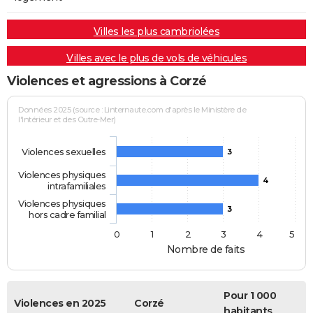
Villes les plus cambriolées
Villes avec le plus de vols de véhicules
Violences et agressions à Corzé
Données 2025 (source : Linternaute.com d'après le Ministère de
l'Intérieur et des Outre-Mer)
Violences sexuelles
3
Violences physiques
4
intrafamiliales
Violences physiques
3
hors cadre familial
0
1
2
3
4
5
Nombre de faits
Pour 1 000
Violences en 2025
Corzé
habitants