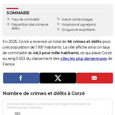
City break
Voyage de noces
Climat
Destinations
Voyage nature
Forum
+
PHOTO
SOMMAIRE
GUIDES D'ACHAT
Taux de criminalité
Vols et cambriolages
Répartition des crimes et
Violences et agressions
BONS PLANS
délits
Drogues et stupéfiants
CARTE DE VOEUX
En 2025, Corzé a recensé un total de
96 crimes et délits
pour
Carte Bonne année
Carte Pâques
Carte de Noël
Carte Saint-Valentin
Carte d'anniversaire
une population de 1 991 habitants. La ville affiche ainsi un taux
DICTIONNAIRE
de criminalité de
48,3 pour mille habitants
, ce qui place Corzé
Biographies
Expressions
Dictionnaire
Citations
Proverbes
au rang 5 653 du classement des
villes les plus dangereuses
de
PROGRAMME TV
France.
COPAINS D'AVANT
Se connecter
Collèges
Universités
Service militaire
S'inscrire
Lycées
Primaires
Entreprises
Avis de recherche
AVIS DE DÉCÈS
FORUM
Nombre de crimes et délits à Corzé
Lifestyle
Sport
Television
Cinema
Bricolage
Culture
Auto
Voyage
Données 2025 (source : Linternaute.com d'après le Ministère de
l'Intérieur et des Outre-Mer)
150