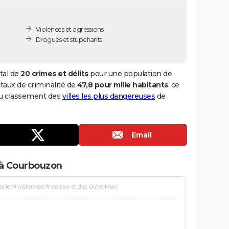
Violences et agressions
Drogues et stupéfiants
tal de
20 crimes et délits
pour une population de
n taux de criminalité de
47,8 pour mille habitants
, ce
du classement des
villes les plus dangereuses
de
Email
 à Courbouzon
le Ministère de l'Intérieur et des Outre-Mer)