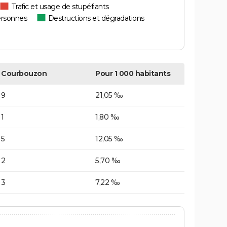
Trafic et usage de stupéfiants
ersonnes
Destructions et dégradations
Courbouzon
Pour 1 000 habitants
9
21,05 ‰
1
1,80 ‰
5
12,05 ‰
2
5,70 ‰
3
7,22 ‰