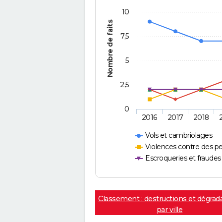
10
Nombre de faits
7,5
5
2,5
0
2016
2017
2018
Vols et cambriolages
Violences contre des p
Escroqueries et fraudes
Classement : destructions et dégrad
par ville