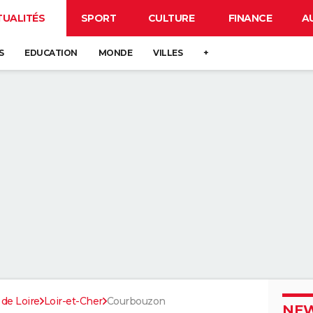
TUALITÉS
SPORT
CULTURE
FINANCE
A
S
EDUCATION
MONDE
VILLES
+
 de Loire
Loir-et-Cher
Courbouzon
NEW