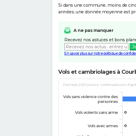
Si dans une commune, moins de cinq f
années, une donnée moyenne est pro
A ne pas manquer
Recevez nos astuces et bons plans
J
En savoir plus sur notre politique de confiden
Vols et cambriolages à Cou
Données 2025 (source : Linternaute.com d'après 
Vols sans violence contre des
personnes
Vols violents sans arme
0
Vols avec armes
0