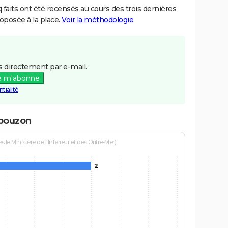
aits ont été recensés au cours des trois dernières
posée à la place.
Voir la méthodologie
.
 directement par e-mail.
e m'abonne
tialité
rbouzon
le Ministère de l'Intérieur et des Outre-Mer)
2