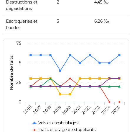
Destructions et
2
4,45 ‰
dégradations
Escroqueries et
3
6,26 ‰
fraudes
7,5
Nombre de faits
5
2,5
0
2018
2023
2020
2025
2017
2022
2019
2024
2016
2021
Vols et cambriolages
Trafic et usage de stupéfiants