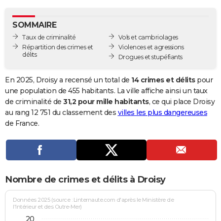
City break
Voyage de noces
Climat
Destinations
Voyage nature
Forum
+
PHOTO
SOMMAIRE
GUIDES D'ACHAT
Taux de criminalité
Vols et cambriolages
Répartition des crimes et
Violences et agressions
BONS PLANS
délits
Drogues et stupéfiants
CARTE DE VOEUX
En 2025, Droisy a recensé un total de
14 crimes et délits
pour
Carte Bonne année
Carte Pâques
Carte de Noël
Carte Saint-Valentin
Carte d'anniversaire
une population de 455 habitants. La ville affiche ainsi un taux
DICTIONNAIRE
de criminalité de
31,2 pour mille habitants
, ce qui place Droisy
Biographies
Expressions
Dictionnaire
Citations
Proverbes
au rang 12 751 du classement des
villes les plus dangereuses
PROGRAMME TV
de France.
COPAINS D'AVANT
Se connecter
Collèges
Universités
Service militaire
S'inscrire
Lycées
Primaires
Entreprises
Avis de recherche
AVIS DE DÉCÈS
FORUM
Nombre de crimes et délits à Droisy
Lifestyle
Sport
Television
Cinema
Bricolage
Culture
Auto
Voyage
Données 2025 (source : Linternaute.com d'après le Ministère de
l'Intérieur et des Outre-Mer)
20