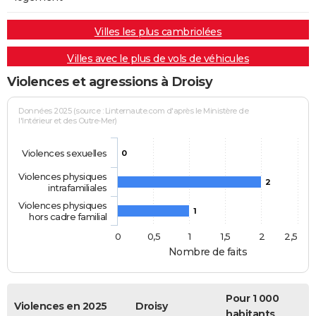
Villes les plus cambriolées
Villes avec le plus de vols de véhicules
Violences et agressions à Droisy
Données 2025 (source : Linternaute.com d'après le Ministère de
l'Intérieur et des Outre-Mer)
Violences sexuelles
0
Violences physiques
2
intrafamiliales
Violences physiques
1
hors cadre familial
0
0,5
1
1,5
2
2,5
Nombre de faits
Pour 1 000
Violences en 2025
Droisy
habitants