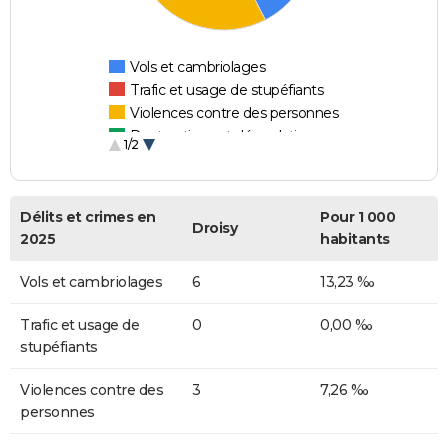
Vols et cambriolages
Trafic et usage de stupéfiants
Violences contre des personnes
Destructions et dégradations
1/2
Escroqueries et fraudes
Délits et crimes en
Pour 1 000
Droisy
2025
habitants
Vols et cambriolages
6
13,23 ‰
Trafic et usage de
0
0,00 ‰
stupéfiants
Violences contre des
3
7,26 ‰
personnes