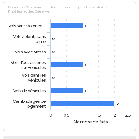
Données 2025 (source : Linternaute.com d'après le Ministère de
l'Intérieur et des Outre-Mer)
Vols sans violence …
1
Vols violents sans
0
arme
Vols avec armes
0
Vols d'accessoires
1
sur véhicules
Vols dans les
0
véhicules
Vols de véhicules
1
Cambriolages de
2
logement
0
0,5
1
1,5
2
2,5
Nombre de faits