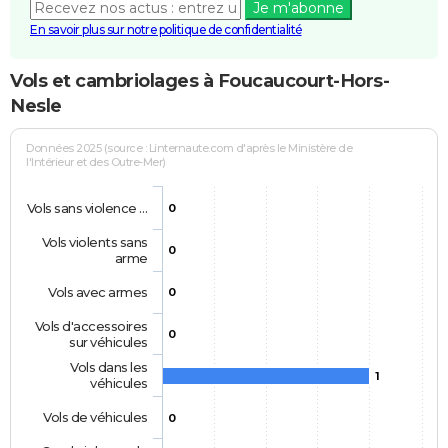
Je m'abonne
En savoir plus sur notre politique de confidentialité
Vols et cambriolages à Foucaucourt-Hors-
Nesle
Données 2025 (source : Linternaute.com d'après le Ministère de
l'Intérieur et des Outre-Mer)
Vols sans violence …
0
Vols violents sans
0
arme
Vols avec armes
0
Vols d'accessoires
0
sur véhicules
Vols dans les
1
véhicules
Vols de véhicules
0