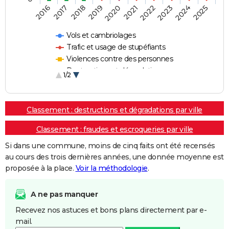
2018
2023
2019
2024
2020
2025
2016
2021
2017
2022
Vols et cambriolages
Trafic et usage de stupéfiants
Violences contre des personnes
Destructions et dégradations
1/2
Escroqueries et fraudes
Classement : destructions et dégradations par ville
Classement : fraudes et escroqueries par ville
Si dans une commune, moins de cinq faits ont été recensés
au cours des trois dernières années, une donnée moyenne est
proposée à la place.
Voir la méthodologie
.
A ne pas manquer
Recevez nos astuces et bons plans directement par e-
mail.