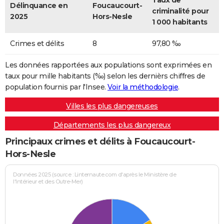
Taux de
Délinquance en
Foucaucourt-
criminalité pour
2025
Hors-Nesle
1 000 habitants
Crimes et délits
8
97,80 ‰
Les données rapportées aux populations sont exprimées en
taux pour mille habitants (‰) selon les dernièrs chiffres de
population fournis par l'Insee.
Voir la méthodologie
.
Villes les plus dangereuses
Départements les plus dangereux
Principaux crimes et délits à Foucaucourt-
Hors-Nesle
Données 2025 (source : Linternaute.com d'après le Ministère de
l'Intérieur et des Outre-Mer)