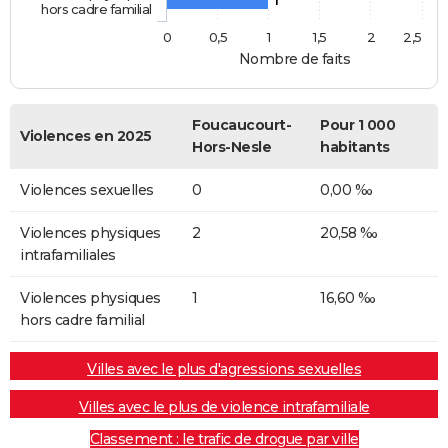
1
hors cadre familial
0
0,5
1
1,5
2
2,5
Nombre de faits
Foucaucourt-
Pour 1 000
Violences en 2025
Hors-Nesle
habitants
Violences sexuelles
0
0,00 ‰
Violences physiques
2
20,58 ‰
intrafamiliales
Violences physiques
1
16,60 ‰
hors cadre familial
Villes avec le plus d'agressions sexuelles
Villes avec le plus de violence intrafamiliale
Classement : le trafic de drogue par ville