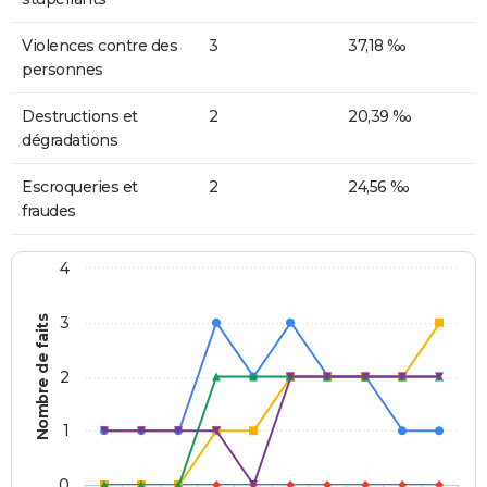
Violences contre des
3
37,18 ‰
personnes
Destructions et
2
20,39 ‰
dégradations
Escroqueries et
2
24,56 ‰
fraudes
4
Nombre de faits
3
2
1
0