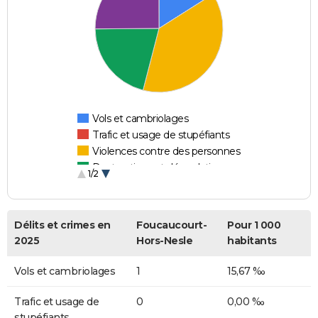
Vols et cambriolages
Trafic et usage de stupéfiants
Violences contre des personnes
Destructions et dégradations
1/2
Escroqueries et fraudes
Délits et crimes en
Foucaucourt-
Pour 1 000
2025
Hors-Nesle
habitants
Vols et cambriolages
1
15,67 ‰
Trafic et usage de
0
0,00 ‰
stupéfiants