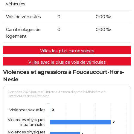
véhicules
Vols de véhicules
0
0,00 ‰
Cambriolages de
0
0,00 ‰
logement
Villes les plus cambriolées
Villes avec le plus de vols de véhicules
Violences et agressions à Foucaucourt-Hors-
Nesle
Données 2025 (source : Linternaute.com d'après le Ministère de
l'Intérieur et des Outre-Mer)
Violences sexuelles
0
Violences physiques
2
intrafamiliales
Violences physiques