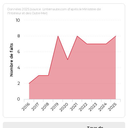
Données 2025 (source : Linternaute.com d'après le Ministère de
l'Intérieur et des Outre-Mer)
10
8
Nombre de faits
6
4
2
0
2018
2023
2017
2022
2016
2021
2020
2025
2019
2024