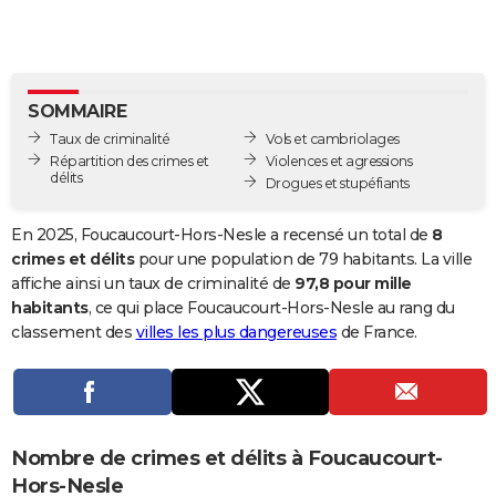
City break
Voyage de noces
Climat
Destinations
Voyage nature
Forum
+
PHOTO
GUIDES D'ACHAT
SOMMAIRE
BONS PLANS
Taux de criminalité
Vols et cambriolages
CARTE DE VOEUX
Répartition des crimes et
Violences et agressions
délits
Drogues et stupéfiants
Carte Bonne année
Carte Pâques
Carte de Noël
Carte Saint-Valentin
Carte d'anniversaire
DICTIONNAIRE
En 2025, Foucaucourt-Hors-Nesle a recensé un total de
8
Biographies
Expressions
Dictionnaire
Citations
Proverbes
PROGRAMME TV
crimes et délits
pour une population de 79 habitants. La ville
affiche ainsi un taux de criminalité de
97,8 pour mille
COPAINS D'AVANT
habitants
, ce qui place Foucaucourt-Hors-Nesle au rang du
classement des
villes les plus dangereuses
de France.
Se connecter
Collèges
Universités
Service militaire
S'inscrire
Lycées
Primaires
Entreprises
Avis de recherche
AVIS DE DÉCÈS
FORUM
Lifestyle
Sport
Television
Cinema
Bricolage
Culture
Auto
Voyage
Nombre de crimes et délits à Foucaucourt-
Hors-Nesle