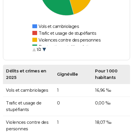
Vols et cambriolages
Trafic et usage de stupéfiants
Violences contre des personnes
Destructions et dégradations
1/2
Escroqueries et fraudes
Délits et crimes en
Pour 1 000
Gignéville
2025
habitants
Vols et cambriolages
1
16,96 ‰
Trafic et usage de
0
0,00 ‰
stupéfiants
Violences contre des
1
18,07 ‰
personnes