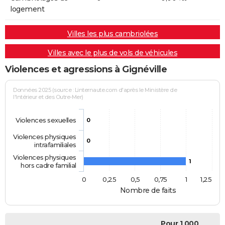
logement
Villes les plus cambriolées
Villes avec le plus de vols de véhicules
Violences et agressions à Gignéville
Données 2025 (source : Linternaute.com d'après le Ministère de
l'Intérieur et des Outre-Mer)
Violences sexuelles
0
Violences physiques
0
intrafamiliales
Violences physiques
1
hors cadre familial
0
0,25
0,5
0,75
1
1,25
Nombre de faits
Pour 1 000