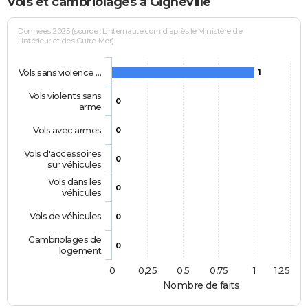
Vols et cambriolages à Gignéville
Données 2025 (source : Linternaute.com d'après le Ministère de
l'Intérieur et des Outre-Mer)
Vols sans violence …
1
Vols violents sans
0
arme
Vols avec armes
0
Vols d'accessoires
0
sur véhicules
Vols dans les
0
véhicules
Vols de véhicules
0
Cambriolages de
0
logement
0
0,25
0,5
0,75
1
1,25
Nombre de faits