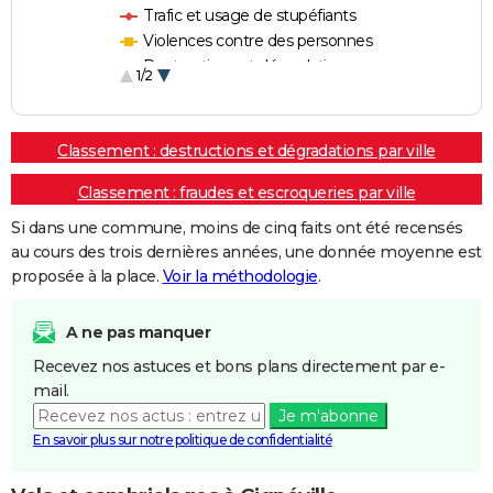
Trafic et usage de stupéfiants
Violences contre des personnes
Destructions et dégradations
1/2
Escroqueries et fraudes
Classement : destructions et dégradations par ville
Classement : fraudes et escroqueries par ville
Si dans une commune, moins de cinq faits ont été recensés
au cours des trois dernières années, une donnée moyenne est
proposée à la place.
Voir la méthodologie
.
A ne pas manquer
Recevez nos astuces et bons plans directement par e-
mail.
Je m'abonne
En savoir plus sur notre politique de confidentialité