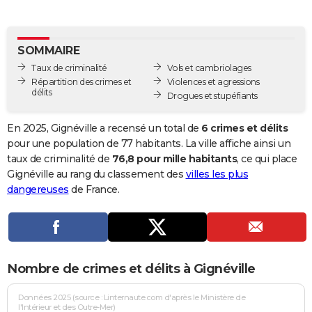
City break
Voyage de noces
Climat
Destinations
Voyage nature
Forum
+
PHOTO
GUIDES D'ACHAT
SOMMAIRE
Taux de criminalité
Vols et cambriolages
BONS PLANS
Répartition des crimes et
Violences et agressions
délits
Drogues et stupéfiants
CARTE DE VOEUX
Carte Bonne année
Carte Pâques
Carte de Noël
Carte Saint-Valentin
Carte d'anniversaire
En 2025, Gignéville a recensé un total de
6 crimes et délits
DICTIONNAIRE
pour une population de 77 habitants. La ville affiche ainsi un
Biographies
Expressions
Dictionnaire
Citations
Proverbes
taux de criminalité de
76,8 pour mille habitants
, ce qui place
PROGRAMME TV
Gignéville au rang du classement des
villes les plus
COPAINS D'AVANT
dangereuses
de France.
Se connecter
Collèges
Universités
Service militaire
S'inscrire
Lycées
Primaires
Entreprises
Avis de recherche
AVIS DE DÉCÈS
FORUM
Nombre de crimes et délits à Gignéville
Lifestyle
Sport
Television
Cinema
Bricolage
Culture
Auto
Voyage
Données 2025 (source : Linternaute.com d'après le Ministère de
l'Intérieur et des Outre-Mer)