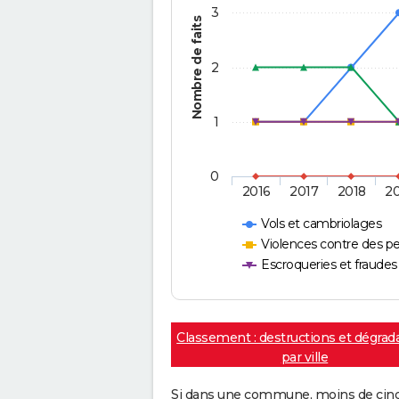
3
Nombre de faits
2
1
0
2016
2017
2018
2
Vols et cambriolages
Violences contre des p
Escroqueries et fraudes
Classement : destructions et dégrad
par ville
Si dans une commune, moins de cinq f