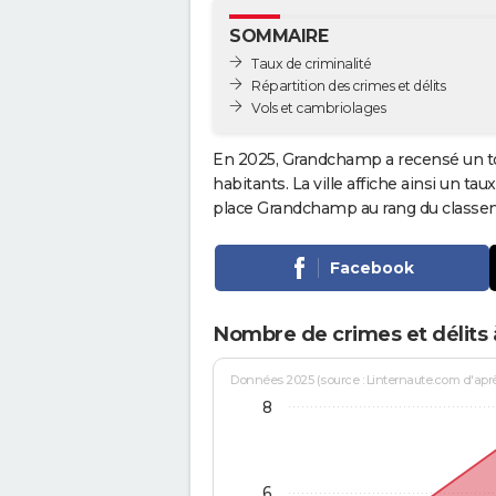
SOMMAIRE
Taux de criminalité
Répartition des crimes et délits
Vols et cambriolages
En 2025, Grandchamp a recensé un t
habitants. La ville affiche ainsi un tau
place Grandchamp au rang du class
Facebook
Nombre de crimes et délit
Données 2025 (source : Linternaute.com d'après 
8
6