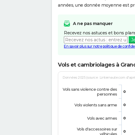
années, une donnée moyenne est pro
A ne pas manquer
Recevez nos astuces et bons plans
J
En savoir plus sur notre politique de confiden
Vols et cambriolages à Gra
Données 2025 (source : Linternaute.com d'après 
Vols sans violence contre des
0
personnes
Vols violents sans arme
0
Vols avec armes
0
Vols d'accessoires sur
0
véhicules