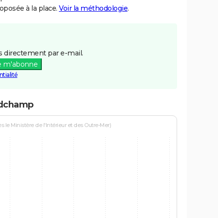
posée à la place.
Voir la méthodologie
.
 directement par e-mail.
e m'abonne
tialité
ndchamp
le Ministère de l'Intérieur et des Outre-Mer)