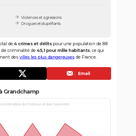
Violences et agressions
Drogues et stupéfiants
otal de
4 crimes et délits
pour une population de 88
x de criminalité de
45,1 pour mille habitants
, ce qui
ement des
villes les plus dangereuses
de France.
Email
s à Grandchamp
le Ministère de l'Intérieur et des Outre-Mer)