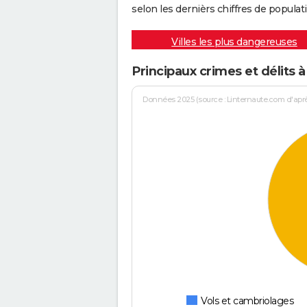
selon les dernièrs chiffres de populati
Villes les plus dangereuses
Principaux crimes et délits
Données 2025 (source : Linternaute.com d'après 
Vols et cambriolages