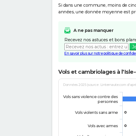
Si dans une commune, moins de cinq f
années, une donnée moyenne est pro
A ne pas manquer
Recevez nos astuces et bons plans
J
En savoir plus sur notre politique de confiden
Vols et cambriolages à l'Isle
Données 2025 (source : Linternaute.com d'après 
Vols sans violence contre des
personnes
Vols violents sans arme
0
Vols avec armes
0