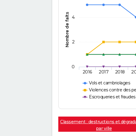
Nombre de faits
4
2
0
2016
2017
2018
2
Vols et cambriolages
Violences contre des p
Escroqueries et fraudes
Classement : destructions et dégrad
par ville