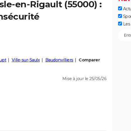
Isle-en-Rigault
(55000) :
Actu
insécurité
Spo
Les 
upt
Ville-sur-Saulx
Baudonvilliers
Comparer
Mise à jour le 25/05/26