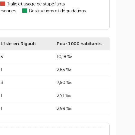
Trafic et usage de stupéfiants
ersonnes
Destructions et dégradations
L'Isle-en-Rigault
Pour 1 000 habitants
5
10,18 ‰
1
2,65 ‰
3
7,60 ‰
1
2,71 ‰
1
2,99 ‰