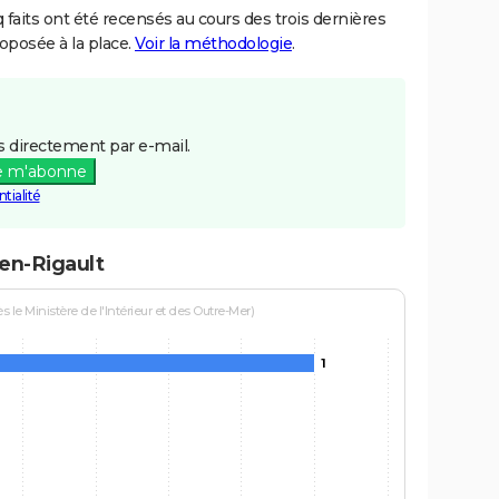
aits ont été recensés au cours des trois dernières
posée à la place.
Voir la méthodologie
.
 directement par e-mail.
e m'abonne
tialité
-en-Rigault
le Ministère de l'Intérieur et des Outre-Mer)
1