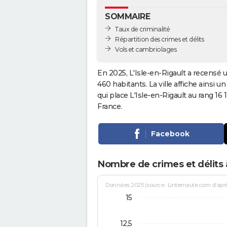
SOMMAIRE
Taux de criminalité
Répartition des crimes et délits
Vols et cambriolages
En 2025, L'Isle-en-Rigault a recensé 
460 habitants. La ville affiche ainsi u
qui place L'Isle-en-Rigault au rang 1
France.
Facebook
Nombre de crimes et délits à
Données 2025 (source : Linternaute.com d'après 
15
12,5