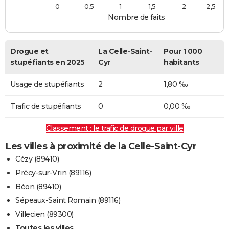
0
0,5
1
1,5
2
2,5
Nombre de faits
Drogue et
La Celle-Saint-
Pour 1 000
stupéfiants en 2025
Cyr
habitants
Usage de stupéfiants
2
1,80 ‰
Trafic de stupéfiants
0
0,00 ‰
Classement : le trafic de drogue par ville
Les villes à proximité de la Celle-Saint-Cyr
Cézy (89410)
Précy-sur-Vrin (89116)
Béon (89410)
Sépeaux-Saint Romain (89116)
Villecien (89300)
Toutes les villes