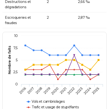
Destructions et
2
2,66 ‰
dégradations
Escroqueries et
2
2,87 ‰
fraudes
10
Nombre de faits
7,5
5
2,5
0
2018
2023
2020
2025
2017
2022
2019
2024
2016
2021
Vols et cambriolages
Trafic et usage de stupéfiants