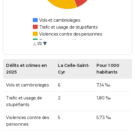
Vols et cambriolages
Trafic et usage de stupéfiants
Violences contre des personnes
Destructions et dégradations
1/2
Escroqueries et fraudes
Délits et crimes en
La Celle-Saint-
Pour 1 000
2025
Cyr
habitants
Vols et cambriolages
6
7,14 ‰
Trafic et usage de
2
1,80 ‰
stupéfiants
Violences contre des
5
5,73 ‰
personnes