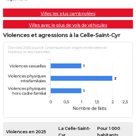
Villes les plus cambriolées
Villes avec le plus de vols de véhicules
Violences et agressions à la Celle-Saint-Cyr
Données 2025 (source : Linternaute.com d'après le Ministère de
l'Intérieur et des Outre-Mer)
Violences sexuelles
1
Violences physiques
2
intrafamiliales
Violences physiques
1
hors cadre familial
0
0,5
1
1,5
2
2,5
Nombre de faits
La Celle-Saint-
Pour 1 000
Violences en 2025
Cyr
habitants