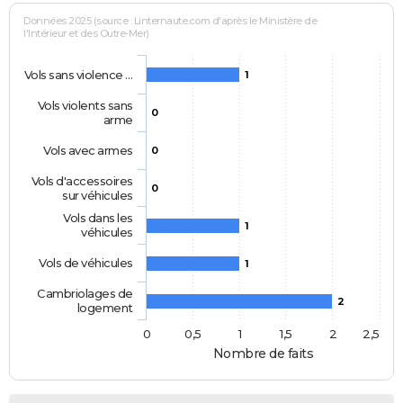
Données 2025 (source : Linternaute.com d'après le Ministère de
l'Intérieur et des Outre-Mer)
Vols sans violence …
1
Vols violents sans
0
arme
Vols avec armes
0
Vols d'accessoires
0
sur véhicules
Vols dans les
1
véhicules
Vols de véhicules
1
Cambriolages de
2
logement
0
0,5
1
1,5
2
2,5
Nombre de faits