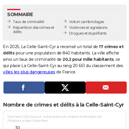
City break
Voyage de noces
Climat
Destinations
Voyage nature
Forum
+
PHOTO
SOMMAIRE
GUIDES D'ACHAT
Taux de criminalité
Vols et cambriolages
Répartition des crimes et
Violences et agressions
BONS PLANS
délits
Drogues et stupéfiants
CARTE DE VOEUX
En 2025, La Celle-Saint-Cyr a recensé un total de
17 crimes et
Carte Bonne année
Carte Pâques
Carte de Noël
Carte Saint-Valentin
Carte d'anniversaire
délits
pour une population de 840 habitants. La ville affiche
DICTIONNAIRE
ainsi un taux de criminalité de
20,2 pour mille habitants
, ce
Biographies
Expressions
Dictionnaire
Citations
Proverbes
qui place La Celle-Saint-Cyr au rang 20 651 du classement des
PROGRAMME TV
villes les plus dangereuses
de France.
COPAINS D'AVANT
Se connecter
Collèges
Universités
Service militaire
S'inscrire
Lycées
Primaires
Entreprises
Avis de recherche
AVIS DE DÉCÈS
FORUM
Nombre de crimes et délits à la Celle-Saint-Cyr
Lifestyle
Sport
Television
Cinema
Bricolage
Culture
Auto
Voyage
Données 2025 (source : Linternaute.com d'après le Ministère de
l'Intérieur et des Outre-Mer)
30