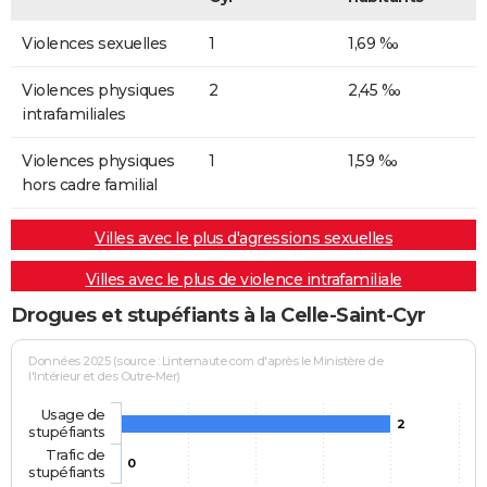
Violences sexuelles
1
1,69 ‰
Violences physiques
2
2,45 ‰
intrafamiliales
Violences physiques
1
1,59 ‰
hors cadre familial
Villes avec le plus d'agressions sexuelles
Villes avec le plus de violence intrafamiliale
Drogues et stupéfiants à la Celle-Saint-Cyr
Données 2025 (source : Linternaute.com d'après le Ministère de
l'Intérieur et des Outre-Mer)
Usage de
2
stupéfiants
Trafic de
0
stupéfiants