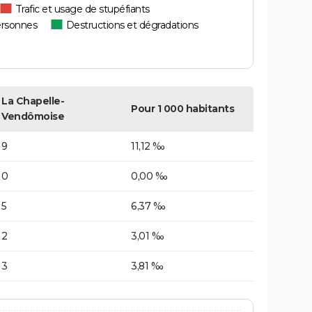
Trafic et usage de stupéfiants
ersonnes
Destructions et dégradations
La Chapelle-
Pour 1 000 habitants
Vendômoise
9
11,12 ‰
0
0,00 ‰
5
6,37 ‰
2
3,01 ‰
3
3,81 ‰