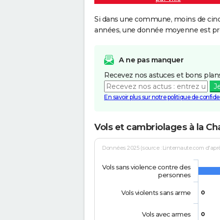
Si dans une commune, moins de cinq f
années, une donnée moyenne est pro
A ne pas manquer
Recevez nos astuces et bons plans
J
En savoir plus sur notre politique de confiden
Vols et cambriolages à la C
Données 2025 (source : Linternaute.com d'après 
Vols sans violence contre des
personnes
Vols violents sans arme
0
Vols avec armes
0