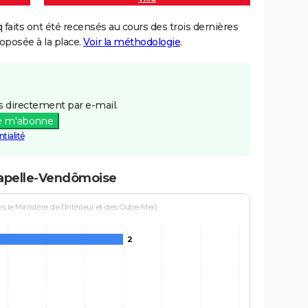
aits ont été recensés au cours des trois dernières
posée à la place.
Voir la méthodologie
.
 directement par e-mail.
e m'abonne
tialité
hapelle-Vendômoise
le Ministère de l'Intérieur et des Outre-Mer)
2