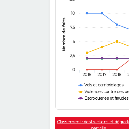
10
Nombre de faits
7,5
5
2,5
0
2016
2017
2018
Vols et cambriolages
Violences contre des p
Escroqueries et fraudes
Classement : destructions et dégrad
par ville