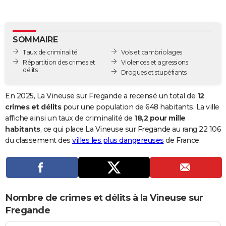
City break
Voyage de noces
Climat
Destinations
Voyage nature
Forum
+
PHOTO
GUIDES D'ACHAT
SOMMAIRE
Taux de criminalité
Vols et cambriolages
BONS PLANS
Répartition des crimes et
Violences et agressions
délits
Drogues et stupéfiants
CARTE DE VOEUX
Carte Bonne année
Carte Pâques
Carte de Noël
Carte Saint-Valentin
Carte d'anniversaire
DICTIONNAIRE
En 2025, La Vineuse sur Fregande a recensé un total de
12
crimes et délits
pour une population de 648 habitants. La ville
Biographies
Expressions
Dictionnaire
Citations
Proverbes
PROGRAMME TV
affiche ainsi un taux de criminalité de
18,2 pour mille
habitants
, ce qui place La Vineuse sur Fregande au rang 22 106
COPAINS D'AVANT
du classement des
villes les plus dangereuses
de France.
Se connecter
Collèges
Universités
Service militaire
S'inscrire
Lycées
Primaires
Entreprises
Avis de recherche
AVIS DE DÉCÈS
FORUM
Lifestyle
Sport
Television
Cinema
Bricolage
Culture
Auto
Voyage
Nombre de crimes et délits à la Vineuse sur
Fregande