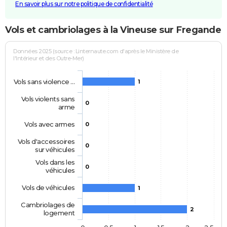
En savoir plus sur notre politique de confidentialité
Vols et cambriolages à la Vineuse sur Fregande
Données 2025 (source : Linternaute.com d'après le Ministère de
l'Intérieur et des Outre-Mer)
Vols sans violence …
1
Vols violents sans
0
arme
Vols avec armes
0
Vols d'accessoires
0
sur véhicules
Vols dans les
0
véhicules
Vols de véhicules
1
Cambriolages de
2
logement