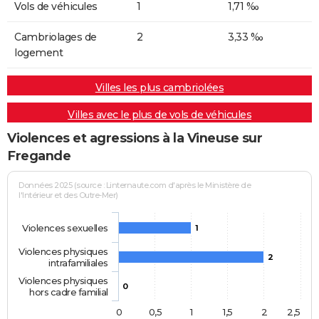
Vols de véhicules
1
1,71 ‰
Cambriolages de
2
3,33 ‰
logement
Villes les plus cambriolées
Villes avec le plus de vols de véhicules
Violences et agressions à la Vineuse sur
Fregande
Données 2025 (source : Linternaute.com d'après le Ministère de
l'Intérieur et des Outre-Mer)
Violences sexuelles
1
Violences physiques
2
intrafamiliales
Violences physiques
0
hors cadre familial
0
0,5
1
1,5
2
2,5