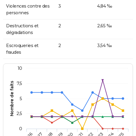
Violences contre des
3
4,84 ‰
personnes
Destructions et
2
2,65 ‰
dégradations
Escroqueries et
2
3,54 ‰
fraudes
10
Nombre de faits
7,5
5
2,5
0