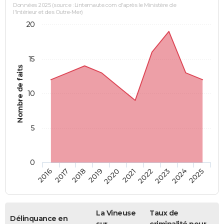
Données 2025 (source : Linternaute.com d'après le Ministère de
l'Intérieur et des Outre-Mer)
20
15
Nombre de faits
10
5
0
2018
2023
2017
2022
2016
2021
2020
2025
2019
2024
La Vineuse
Taux de
Délinquance en