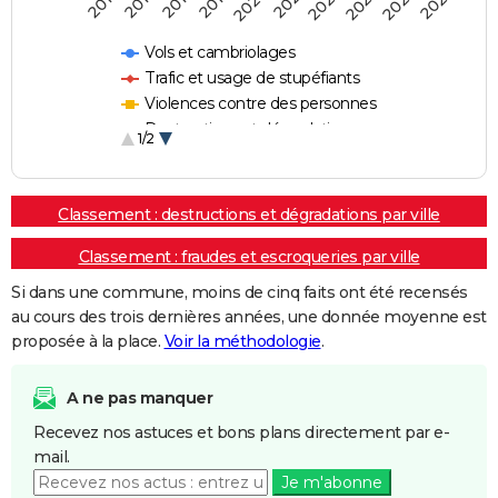
2018
2023
2020
2025
2017
2022
2019
2024
2016
2021
Vols et cambriolages
Trafic et usage de stupéfiants
Violences contre des personnes
Destructions et dégradations
1/2
Escroqueries et fraudes
Classement : destructions et dégradations par ville
Classement : fraudes et escroqueries par ville
Si dans une commune, moins de cinq faits ont été recensés
au cours des trois dernières années, une donnée moyenne est
proposée à la place.
Voir la méthodologie
.
A ne pas manquer
Recevez nos astuces et bons plans directement par e-
mail.
Je m'abonne