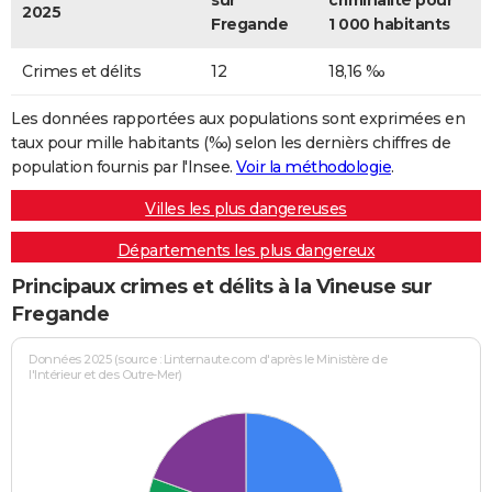
sur
criminalité pour
2025
Fregande
1 000 habitants
Crimes et délits
12
18,16 ‰
Les données rapportées aux populations sont exprimées en
taux pour mille habitants (‰) selon les dernièrs chiffres de
population fournis par l'Insee.
Voir la méthodologie
.
Villes les plus dangereuses
Départements les plus dangereux
Principaux crimes et délits à la Vineuse sur
Fregande
Données 2025 (source : Linternaute.com d'après le Ministère de
l'Intérieur et des Outre-Mer)