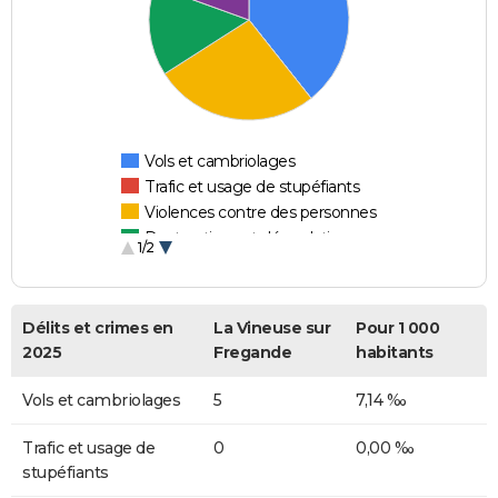
Vols et cambriolages
Trafic et usage de stupéfiants
Violences contre des personnes
Destructions et dégradations
1/2
Escroqueries et fraudes
Délits et crimes en
La Vineuse sur
Pour 1 000
2025
Fregande
habitants
Vols et cambriolages
5
7,14 ‰
Trafic et usage de
0
0,00 ‰
stupéfiants