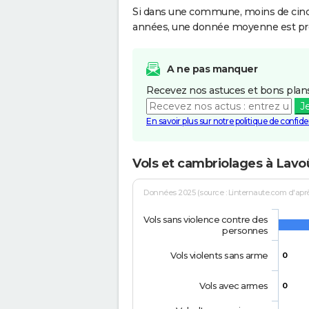
Si dans une commune, moins de cinq f
années, une donnée moyenne est pro
A ne pas manquer
Recevez nos astuces et bons plans
J
En savoir plus sur notre politique de confiden
Vols et cambriolages à Lavo
Données 2025 (source : Linternaute.com d'après 
Vols sans violence contre des
personnes
Vols violents sans arme
0
Vols avec armes
0