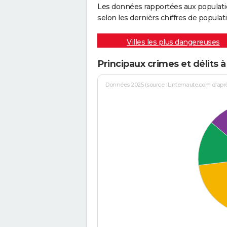
Les données rapportées aux populati
selon les dernièrs chiffres de populati
Villes les plus dangereuses
Principaux crimes et délits 
Données 2025 (source : Linternaute.com d'après 