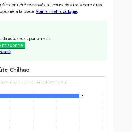
aits ont été recensés au cours des trois dernières
posée à la place.
Voir la méthodologie
.
 directement par e-mail.
e m'abonne
tialité
ûte-Chilhac
le Ministère de l'Intérieur et des Outre-Mer)
2