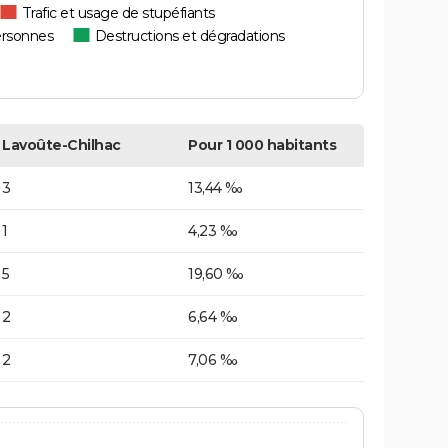
Trafic et usage de stupéfiants
ersonnes
Destructions et dégradations
Lavoûte-Chilhac
Pour 1 000 habitants
3
13,44 ‰
1
4,23 ‰
5
19,60 ‰
2
6,64 ‰
2
7,06 ‰