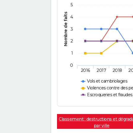
5
Nombre de faits
4
3
2
1
0
2016
2017
2018
2
Vols et cambriolages
Violences contre des p
Escroqueries et fraudes
Classement : destructions et dégrad
par ville