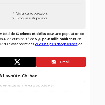
Violences et agressions
Drogues et stupéfiants
n total de
13 crimes et délits
pour une population de
n taux de criminalité de
51,0 pour mille habitants
, ce
992 du classement des
villes les plus dangereuses
de
Email
à Lavoûte-Chilhac
le Ministère de l'Intérieur et des Outre-Mer)