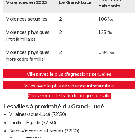
Violences en 2025
Le Grand-Lucé
habitants
Violences sexuelles
2
1,06 ‰
Violences physiques
2
1,25 ‰
intrafamiliales
Violences physiques
2
0,84 ‰
hors cadre familial
Villes avec le plus d'agressions sexuelles
Villes avec le plus de violence intrafamiliale
Classement : le trafic de drogue par ville
Les villes à proximité du Grand-Lucé
Villaines-sous-Lucé (72150)
Pruillé-l'Éguillé (72150)
Saint-Vincent-du-Lorouër (72150)