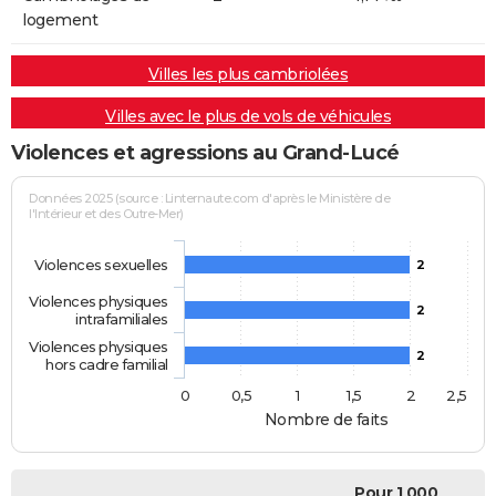
logement
Villes les plus cambriolées
Villes avec le plus de vols de véhicules
Violences et agressions au Grand-Lucé
Données 2025 (source : Linternaute.com d'après le Ministère de
l'Intérieur et des Outre-Mer)
Violences sexuelles
2
Violences physiques
2
intrafamiliales
Violences physiques
2
hors cadre familial
0
0,5
1
1,5
2
2,5
Nombre de faits
Pour 1 000