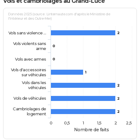
Vols et cambriolages au Grand-Lucé
Données 2025 (source : Linternaute.com d'après le Ministère de
l'Intérieur et des Outre-Mer)
Vols sans violence …
2
Vols violents sans
0
arme
Vols avec armes
0
Vols d'accessoires
1
sur véhicules
Vols dans les
2
véhicules
Vols de véhicules
2
Cambriolages de
2
logement
0
0,5
1
1,5
2
2,5
Nombre de faits