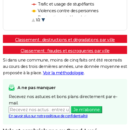
Trafic et usage de stupéfiants
Violences contre des personnes
Destructions et dégradations
1/2
Escroqueries et fraudes
Classement : destructions et dégradations par ville
Classement : fraudes et escroqueries par ville
Si dans une commune, moins de cinq faits ont été recensés
au cours des trois dernières années, une donnée moyenne est
proposée à la place.
Voir la méthodologie
.
A ne pas manquer
Recevez nos astuces et bons plans directement par e-
mail.
Je m'abonne
En savoir plus sur notre politique de confidentialité