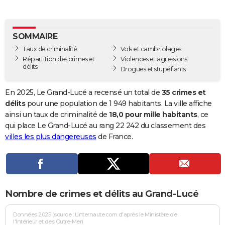
City break
Voyage de noces
Climat
Destinations
Voyage nature
Forum
+
PHOTO
GUIDES D'ACHAT
SOMMAIRE
Taux de criminalité
Vols et cambriolages
BONS PLANS
Répartition des crimes et
Violences et agressions
délits
Drogues et stupéfiants
CARTE DE VOEUX
Carte Bonne année
Carte Pâques
Carte de Noël
Carte Saint-Valentin
Carte d'anniversaire
En 2025, Le Grand-Lucé a recensé un total de
35 crimes et
DICTIONNAIRE
délits
pour une population de 1 949 habitants. La ville affiche
Biographies
Expressions
Dictionnaire
Citations
Proverbes
ainsi un taux de criminalité de
18,0 pour mille habitants
, ce
PROGRAMME TV
qui place Le Grand-Lucé au rang 22 242 du classement des
COPAINS D'AVANT
villes les plus dangereuses
de France.
Se connecter
Collèges
Universités
Service militaire
S'inscrire
Lycées
Primaires
Entreprises
Avis de recherche
AVIS DE DÉCÈS
FORUM
Nombre de crimes et délits au Grand-Lucé
Lifestyle
Sport
Television
Cinema
Bricolage
Culture
Auto
Voyage
Données 2025 (source : Linternaute.com d'après le Ministère de
l'Intérieur et des Outre-Mer)