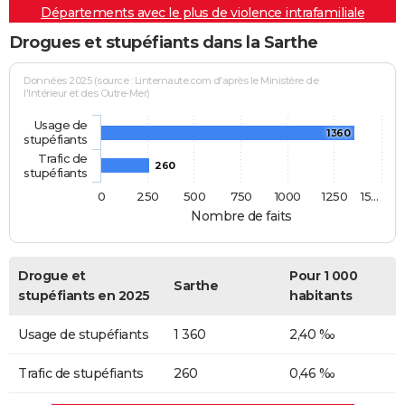
Départements avec le plus de violence intrafamiliale
Drogues et stupéfiants dans la Sarthe
Données 2025 (source : Linternaute.com d'après le Ministère de
l'Intérieur et des Outre-Mer)
Usage de
1360
stupéfiants
Trafic de
260
stupéfiants
0
250
500
750
1000
1250
15…
Nombre de faits
Drogue et
Pour 1 000
Sarthe
stupéfiants en 2025
habitants
Usage de stupéfiants
1 360
2,40 ‰
Trafic de stupéfiants
260
0,46 ‰