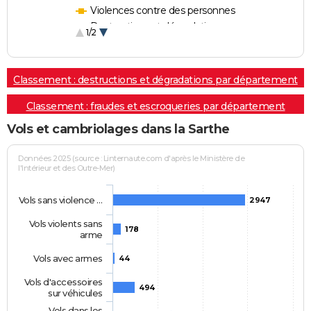
Violences contre des personnes
Destructions et dégradations
1/2
Escroqueries et fraudes
Classement : destructions et dégradations par département
Classement : fraudes et escroqueries par département
Vols et cambriolages dans la Sarthe
Données 2025 (source : Linternaute.com d'après le Ministère de
l'Intérieur et des Outre-Mer)
Vols sans violence …
2947
Vols violents sans
178
arme
Vols avec armes
44
Vols d'accessoires
494
sur véhicules
Vols dans les