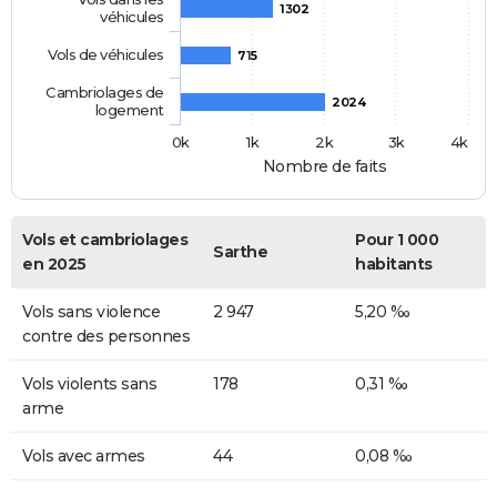
1302
véhicules
Vols de véhicules
715
Cambriolages de
2024
logement
0k
1k
2k
3k
4k
Nombre de faits
Vols et cambriolages
Pour 1 000
Sarthe
en 2025
habitants
Vols sans violence
2 947
5,20 ‰
contre des personnes
Vols violents sans
178
0,31 ‰
arme
Vols avec armes
44
0,08 ‰