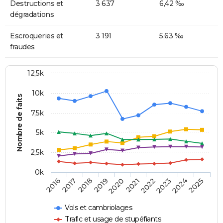
Destructions et
3 637
6,42 ‰
dégradations
Escroqueries et
3 191
5,63 ‰
fraudes
12,5k
10k
Nombre de faits
7,5k
5k
2,5k
0k
2018
2023
2020
2025
2017
2022
2019
2024
2016
2021
Vols et cambriolages
Trafic et usage de stupéfiants