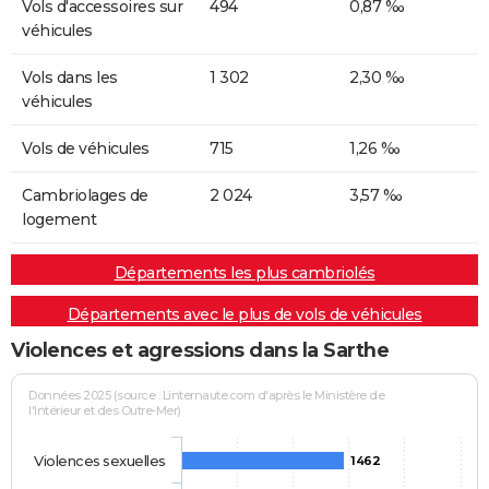
Vols d'accessoires sur
494
0,87 ‰
véhicules
Vols dans les
1 302
2,30 ‰
véhicules
Vols de véhicules
715
1,26 ‰
Cambriolages de
2 024
3,57 ‰
logement
Départements les plus cambriolés
Départements avec le plus de vols de véhicules
Violences et agressions dans la Sarthe
Données 2025 (source : Linternaute.com d'après le Ministère de
l'Intérieur et des Outre-Mer)
Violences sexuelles
1462