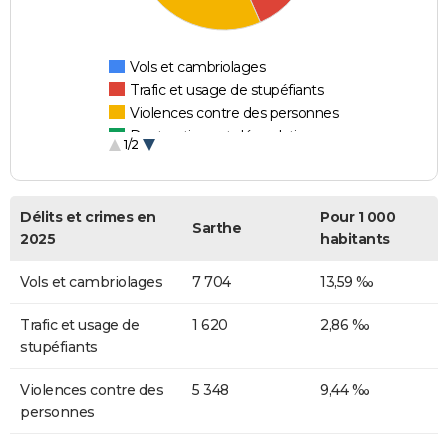
Vols et cambriolages
Trafic et usage de stupéfiants
Violences contre des personnes
Destructions et dégradations
1/2
Escroqueries et fraudes
Délits et crimes en
Pour 1 000
Sarthe
2025
habitants
Vols et cambriolages
7 704
13,59 ‰
Trafic et usage de
1 620
2,86 ‰
stupéfiants
Violences contre des
5 348
9,44 ‰
personnes