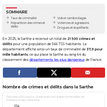
City break
Voyage de noces
Climat
Destinations
Voyage nature
Forum
+
PHOTO
SOMMAIRE
GUIDES D'ACHAT
Taux de criminalité
Vols et cambriolages
Répartition des crimes et
Violences et agressions
BONS PLANS
délits
Drogues et stupéfiants
CARTE DE VOEUX
En 2025, la Sarthe a recensé un total de
21 500 crimes et
Carte Bonne année
Carte Pâques
Carte de Noël
Carte Saint-Valentin
Carte d'anniversaire
délits
pour une population de 566 733 habitants. Le
DICTIONNAIRE
département affiche ainsi un taux de criminalité de
37,9 pour
Biographies
Expressions
Dictionnaire
Citations
Proverbes
mille habitants
, ce qui place la Sarthe au rang 64 du
PROGRAMME TV
classement des
départements les plus dangereux
de France.
COPAINS D'AVANT
Se connecter
Collèges
Universités
Service militaire
S'inscrire
Lycées
Primaires
Entreprises
Avis de recherche
AVIS DE DÉCÈS
FORUM
Nombre de crimes et délits dans la Sarthe
Lifestyle
Sport
Television
Cinema
Bricolage
Culture
Auto
Voyage
Données 2025 (source : Linternaute.com d'après le Ministère de
l'Intérieur et des Outre-Mer)
25k