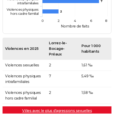
7
intrafamiliales
Violences physiques
2
hors cadre familial
0
2
4
6
8
Nombre de faits
Lorrez-le-
Pour 1 000
Violences en 2025
Bocage-
habitants
Préaux
Violences sexuelles
2
1,61 ‰
Violences physiques
7
5,49 ‰
intrafamiliales
Violences physiques
2
1,58 ‰
hors cadre familial
Villes avec le plus d'agressions sexuelles