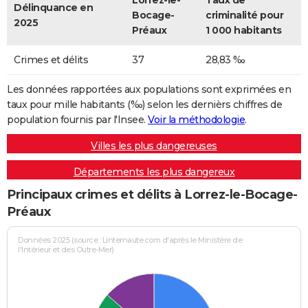
Lorrez-le-
Taux de
Délinquance en
Bocage-
criminalité pour
2025
Préaux
1 000 habitants
Crimes et délits
37
28,83 ‰
Les données rapportées aux populations sont exprimées en
taux pour mille habitants (‰) selon les dernièrs chiffres de
population fournis par l'Insee.
Voir la méthodologie
.
Villes les plus dangereuses
Départements les plus dangereux
Principaux crimes et délits à Lorrez-le-Bocage-
Préaux
Données 2025 (source : Linternaute.com d'après le Ministère de
l'Intérieur et des Outre-Mer)