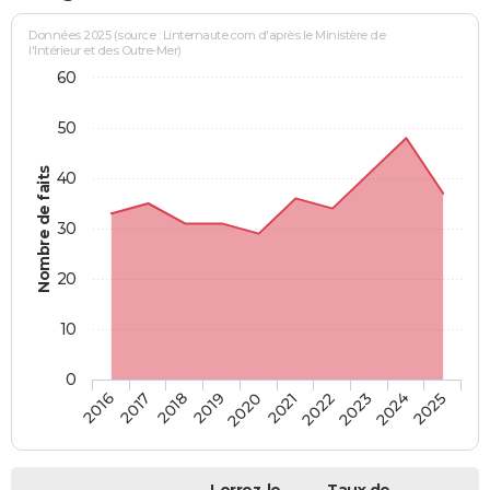
Données 2025 (source : Linternaute.com d'après le Ministère de
l'Intérieur et des Outre-Mer)
60
50
Nombre de faits
40
30
20
10
0
2018
2023
2017
2022
2016
2021
2020
2025
2019
2024