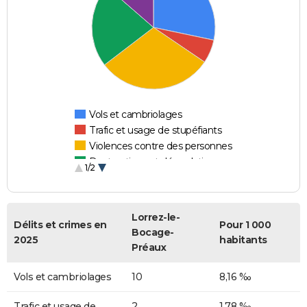
Vols et cambriolages
Trafic et usage de stupéfiants
Violences contre des personnes
Destructions et dégradations
1/2
Escroqueries et fraudes
Lorrez-le-
Délits et crimes en
Pour 1 000
Bocage-
2025
habitants
Préaux
Vols et cambriolages
10
8,16 ‰
Trafic et usage de
2
1,78 ‰