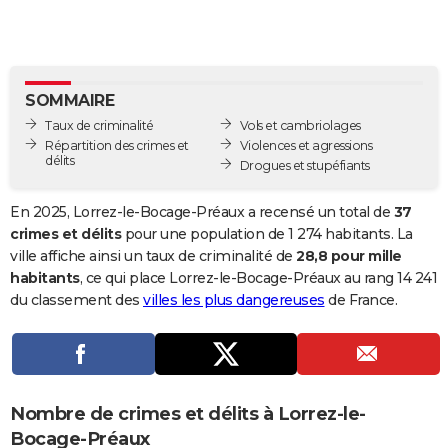
City break
Voyage de noces
Climat
Destinations
Voyage nature
Forum
+
PHOTO
GUIDES D'ACHAT
SOMMAIRE
BONS PLANS
Taux de criminalité
Vols et cambriolages
CARTE DE VOEUX
Répartition des crimes et
Violences et agressions
délits
Drogues et stupéfiants
Carte Bonne année
Carte Pâques
Carte de Noël
Carte Saint-Valentin
Carte d'anniversaire
DICTIONNAIRE
En 2025, Lorrez-le-Bocage-Préaux a recensé un total de
37
Biographies
Expressions
Dictionnaire
Citations
Proverbes
PROGRAMME TV
crimes et délits
pour une population de 1 274 habitants. La
ville affiche ainsi un taux de criminalité de
28,8 pour mille
COPAINS D'AVANT
habitants
, ce qui place Lorrez-le-Bocage-Préaux au rang 14 241
du classement des
villes les plus dangereuses
de France.
Se connecter
Collèges
Universités
Service militaire
S'inscrire
Lycées
Primaires
Entreprises
Avis de recherche
AVIS DE DÉCÈS
FORUM
Lifestyle
Sport
Television
Cinema
Bricolage
Culture
Auto
Voyage
Nombre de crimes et délits à Lorrez-le-
Bocage-Préaux