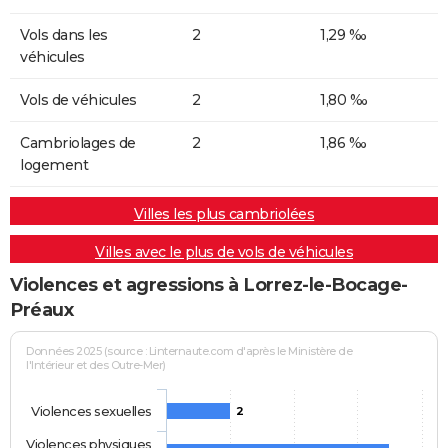
Vols dans les
2
1,29 ‰
véhicules
Vols de véhicules
2
1,80 ‰
Cambriolages de
2
1,86 ‰
logement
Villes les plus cambriolées
Villes avec le plus de vols de véhicules
Violences et agressions à Lorrez-le-Bocage-
Préaux
Données 2025 (source : Linternaute.com d'après le Ministère de
l'Intérieur et des Outre-Mer)
Violences sexuelles
2
Violences physiques