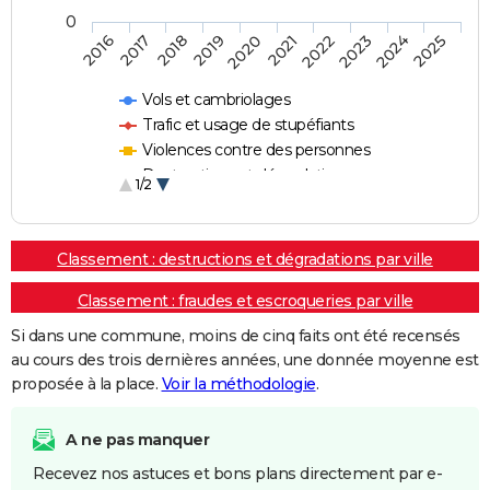
0
2018
2023
2017
2022
2016
2021
2020
2025
2019
2024
Vols et cambriolages
Trafic et usage de stupéfiants
Violences contre des personnes
Destructions et dégradations
1/2
Escroqueries et fraudes
Classement : destructions et dégradations par ville
Classement : fraudes et escroqueries par ville
Si dans une commune, moins de cinq faits ont été recensés
au cours des trois dernières années, une donnée moyenne est
proposée à la place.
Voir la méthodologie
.
A ne pas manquer
Recevez nos astuces et bons plans directement par e-