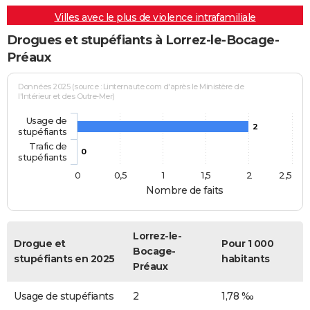
Villes avec le plus de violence intrafamiliale
Drogues et stupéfiants à Lorrez-le-Bocage-
Préaux
Données 2025 (source : Linternaute.com d'après le Ministère de
l'Intérieur et des Outre-Mer)
Usage de
2
stupéfiants
Trafic de
0
stupéfiants
0
0,5
1
1,5
2
2,5
Nombre de faits
Lorrez-le-
Drogue et
Pour 1 000
Bocage-
stupéfiants en 2025
habitants
Préaux
Usage de stupéfiants
2
1,78 ‰