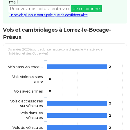
mail.
Je m'abonne
En savoir plus sur notre politique de confidentialité
Vols et cambriolages à Lorrez-le-Bocage-
Préaux
Données 2025 (source : Linternaute.com d'après le Ministère de
l'Intérieur et des Outre-Mer)
Vols sans violence …
2
Vols violents sans
0
arme
Vols avec armes
0
Vols d'accessoires
2
sur véhicules
Vols dans les
2
véhicules
Vols de véhicules
2