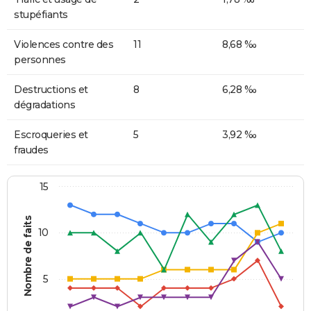
stupéfiants
Violences contre des
11
8,68 ‰
personnes
Destructions et
8
6,28 ‰
dégradations
Escroqueries et
5
3,92 ‰
fraudes
15
Nombre de faits
10
5