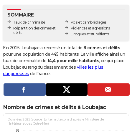
City break
Voyage de noces
Climat
Destinations
Voyage nature
Forum
+
PHOTO
SOMMAIRE
GUIDES D'ACHAT
Taux de criminalité
Vols et cambriolages
Répartition des crimes et
Violences et agressions
BONS PLANS
délits
Drogues et stupéfiants
CARTE DE VOEUX
En 2025, Loubajac a recensé un total de
6 crimes et délits
Carte Bonne année
Carte Pâques
Carte de Noël
Carte Saint-Valentin
Carte d'anniversaire
pour une population de 445 habitants. La ville affiche ainsi un
DICTIONNAIRE
taux de criminalité de
14,4 pour mille habitants
, ce qui place
Biographies
Expressions
Dictionnaire
Citations
Proverbes
Loubajac au rang du classement des
villes les plus
PROGRAMME TV
dangereuses
de France.
COPAINS D'AVANT
Se connecter
Collèges
Universités
Service militaire
S'inscrire
Lycées
Primaires
Entreprises
Avis de recherche
AVIS DE DÉCÈS
FORUM
Nombre de crimes et délits à Loubajac
Lifestyle
Sport
Television
Cinema
Bricolage
Culture
Auto
Voyage
Données 2025 (source : Linternaute.com d'après le Ministère de
l'Intérieur et des Outre-Mer)
8