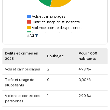
Vols et cambriolages
Trafic et usage de stupéfiants
Violences contre des personnes
Destructions et dégradations
1/2
Escroqueries et fraudes
Délits et crimes en
Pour 1 000
Loubajac
2025
habitants
Vols et cambriolages
2
4,78 ‰
Trafic et usage de
0
0,00 ‰
stupéfiants
Violences contre des
1
2,90 ‰
personnes