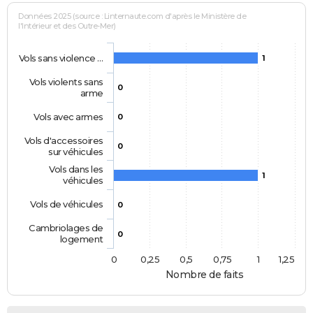
Données 2025 (source : Linternaute.com d'après le Ministère de
l'Intérieur et des Outre-Mer)
Vols sans violence …
1
Vols violents sans
0
arme
Vols avec armes
0
Vols d'accessoires
0
sur véhicules
Vols dans les
1
véhicules
Vols de véhicules
0
Cambriolages de
0
logement
0
0,25
0,5
0,75
1
1,25
Nombre de faits