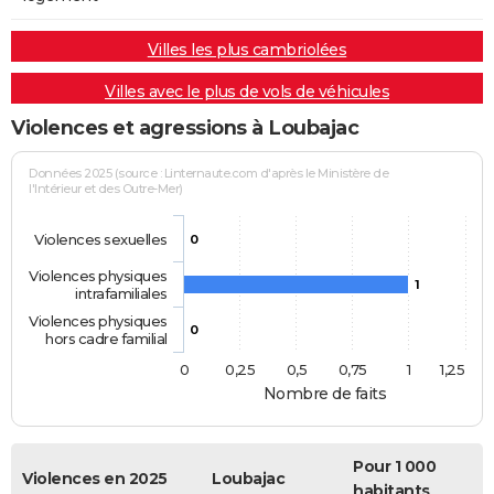
Villes les plus cambriolées
Villes avec le plus de vols de véhicules
Violences et agressions à Loubajac
Données 2025 (source : Linternaute.com d'après le Ministère de
l'Intérieur et des Outre-Mer)
Violences sexuelles
0
Violences physiques
1
intrafamiliales
Violences physiques
0
hors cadre familial
0
0,25
0,5
0,75
1
1,25
Nombre de faits
Pour 1 000
Violences en 2025
Loubajac
habitants