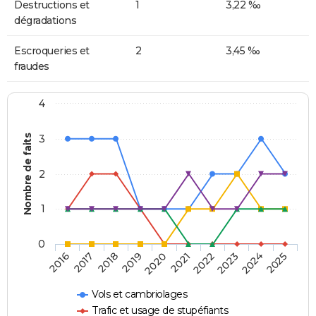
Destructions et
1
3,22 ‰
dégradations
Escroqueries et
2
3,45 ‰
fraudes
4
Nombre de faits
3
2
1
0
2018
2023
2019
2024
2020
2025
2016
2021
2017
2022
Vols et cambriolages
Trafic et usage de stupéfiants