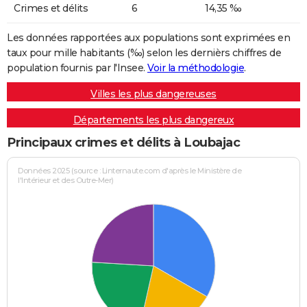
Crimes et délits
6
14,35 ‰
Les données rapportées aux populations sont exprimées en
taux pour mille habitants (‰) selon les dernièrs chiffres de
population fournis par l'Insee.
Voir la méthodologie
.
Villes les plus dangereuses
Départements les plus dangereux
Principaux crimes et délits à Loubajac
Données 2025 (source : Linternaute.com d'après le Ministère de
l'Intérieur et des Outre-Mer)