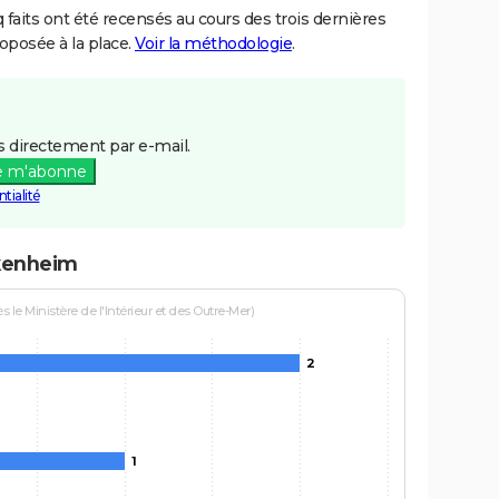
aits ont été recensés au cours des trois dernières
posée à la place.
Voir la méthodologie
.
 directement par e-mail.
e m'abonne
tialité
ckenheim
le Ministère de l'Intérieur et des Outre-Mer)
2
1