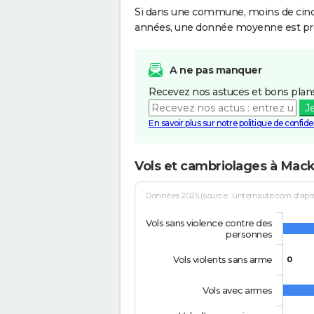
Si dans une commune, moins de cinq f
années, une donnée moyenne est pro
A ne pas manquer
Recevez nos astuces et bons plans
J
En savoir plus sur notre politique de confiden
Vols et cambriolages à Ma
Données 2025 (source : Linternaute.com d'après 
Vols sans violence contre des
personnes
Vols violents sans arme
0
Vols avec armes