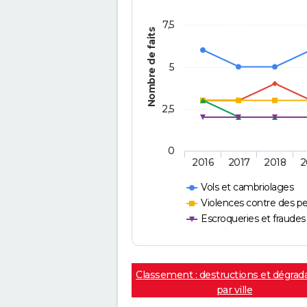
7,5
Nombre de faits
5
2,5
0
2016
2017
2018
2
Vols et cambriolages
Violences contre des p
Escroqueries et fraudes
Classement : destructions et dégrad
par ville