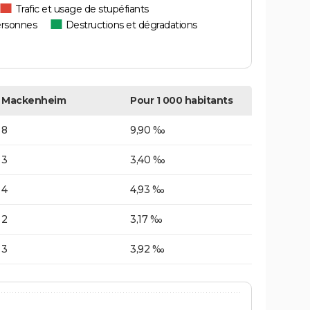
Trafic et usage de stupéfiants
ersonnes
Destructions et dégradations
Mackenheim
Pour 1 000 habitants
8
9,90 ‰
3
3,40 ‰
4
4,93 ‰
2
3,17 ‰
3
3,92 ‰