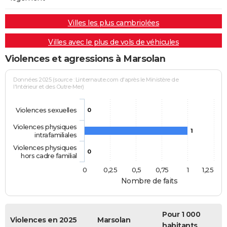
Villes les plus cambriolées
Villes avec le plus de vols de véhicules
Violences et agressions à Marsolan
Données 2025 (source : Linternaute.com d'après le Ministère de
l'Intérieur et des Outre-Mer)
Violences sexuelles
0
Violences physiques
1
intrafamiliales
Violences physiques
0
hors cadre familial
0
0,25
0,5
0,75
1
1,25
Nombre de faits
Pour 1 000
Violences en 2025
Marsolan
habitants