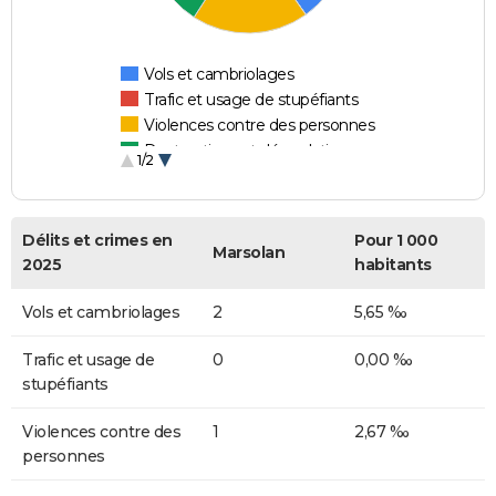
Vols et cambriolages
Trafic et usage de stupéfiants
Violences contre des personnes
Destructions et dégradations
1/2
Escroqueries et fraudes
Délits et crimes en
Pour 1 000
Marsolan
2025
habitants
Vols et cambriolages
2
5,65 ‰
Trafic et usage de
0
0,00 ‰
stupéfiants
Violences contre des
1
2,67 ‰
personnes