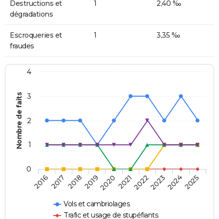
Destructions et
1
2,40 ‰
dégradations
Escroqueries et
1
3,35 ‰
fraudes
4
Nombre de faits
3
2
1
0
2018
2023
2019
2024
2020
2025
2016
2021
2017
2022
Vols et cambriolages
Trafic et usage de stupéfiants