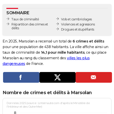
City break
Voyage de noces
Climat
Destinations
Voyage nature
Forum
+
PHOTO
SOMMAIRE
GUIDES D'ACHAT
Taux de criminalité
Vols et cambriolages
Répartition des crimes et
Violences et agressions
BONS PLANS
délits
Drogues et stupéfiants
CARTE DE VOEUX
En 2025, Marsolan a recensé un total de
6 crimes et délits
Carte Bonne année
Carte Pâques
Carte de Noël
Carte Saint-Valentin
Carte d'anniversaire
pour une population de 438 habitants. La ville affiche ainsi un
DICTIONNAIRE
taux de criminalité de
14,1 pour mille habitants
, ce qui place
Biographies
Expressions
Dictionnaire
Citations
Proverbes
Marsolan au rang du classement des
villes les plus
PROGRAMME TV
dangereuses
de France.
COPAINS D'AVANT
Se connecter
Collèges
Universités
Service militaire
S'inscrire
Lycées
Primaires
Entreprises
Avis de recherche
AVIS DE DÉCÈS
FORUM
Nombre de crimes et délits à Marsolan
Lifestyle
Sport
Television
Cinema
Bricolage
Culture
Auto
Voyage
Données 2025 (source : Linternaute.com d'après le Ministère de
l'Intérieur et des Outre-Mer)
8