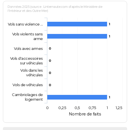
Données 2025 (source : Linternaute.com d'après le Ministère de
l'Intérieur et des Outre-Mer)
Vols sans violence …
1
Vols violents sans
1
arme
Vols avec armes
0
Vols d'accessoires
0
sur véhicules
Vols dans les
0
véhicules
Vols de véhicules
0
Cambriolages de
1
logement
0
0,25
0,5
0,75
1
1,25
Nombre de faits