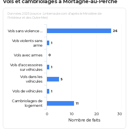
Vols et cambriolages à Mortagne-au-Perche
Données 2025 (source : Linternaute.com d'après le Ministère de
l'Intérieur et des Outre-Mer)
Vols sans violence …
26
Vols violents sans
1
arme
Vols avec armes
0
Vols d'accessoires
1
sur véhicules
Vols dans les
5
véhicules
Vols de véhicules
1
Cambriolages de
11
logement
0
10
20
30
Nombre de faits