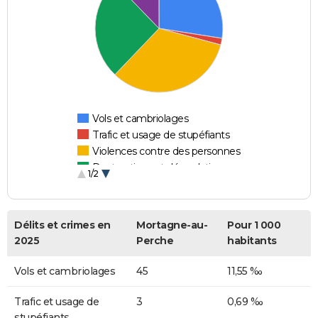
Vols et cambriolages
Trafic et usage de stupéfiants
Violences contre des personnes
Destructions et dégradations
1/2
Escroqueries et fraudes
Délits et crimes en
Mortagne-au-
Pour 1 000
2025
Perche
habitants
Vols et cambriolages
45
11,55 ‰
Trafic et usage de
3
0,69 ‰
stupéfiants