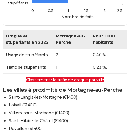
1
stupéfiants
0
0,5
1
1,5
2
2,5
Nombre de faits
Drogue et
Mortagne-au-
Pour 1 000
stupéfiants en 2025
Perche
habitants
Usage de stupéfiants
2
0,46 ‰
Trafic de stupéfiants
1
0,23 ‰
Classement : le trafic de drogue par ville
Les villes à proximité de Mortagne-au-Perche
Saint-Langis-lès-Mortagne (61400)
Loisail (61400)
Villiers-sous-Mortagne (61400)
Saint-Hilaire-le-Châtel (61400)
Réveillon (61400)