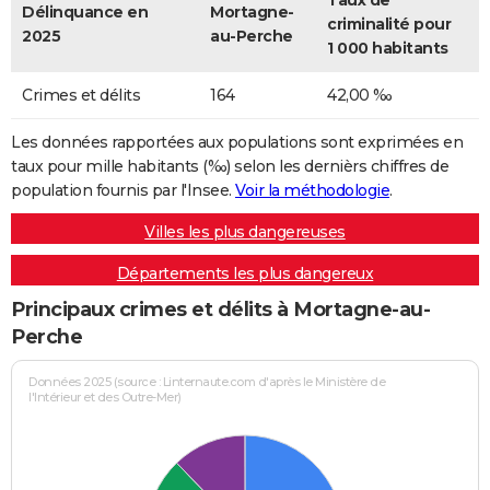
Taux de
Délinquance en
Mortagne-
criminalité pour
2025
au-Perche
1 000 habitants
Crimes et délits
164
42,00 ‰
Les données rapportées aux populations sont exprimées en
taux pour mille habitants (‰) selon les dernièrs chiffres de
population fournis par l'Insee.
Voir la méthodologie
.
Villes les plus dangereuses
Départements les plus dangereux
Principaux crimes et délits à Mortagne-au-
Perche
Données 2025 (source : Linternaute.com d'après le Ministère de
l'Intérieur et des Outre-Mer)