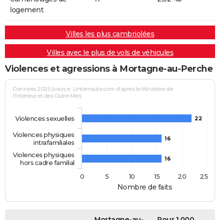
logement
Villes les plus cambriolées
Villes avec le plus de vols de véhicules
Violences et agressions à Mortagne-au-Perche
Données 2025 (source : Linternaute.com d'après le Ministère de
l'Intérieur et des Outre-Mer)
Violences sexuelles
22
Violences physiques
16
intrafamiliales
Violences physiques
16
hors cadre familial
0
5
10
15
20
25
Nombre de faits
Mortagne-au-
Pour 1 000