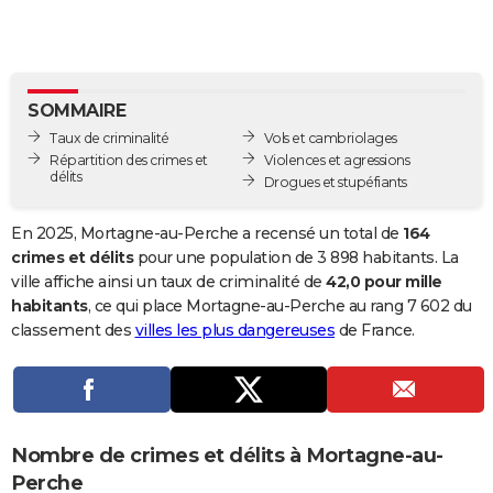
City break
Voyage de noces
Climat
Destinations
Voyage nature
Forum
+
PHOTO
GUIDES D'ACHAT
SOMMAIRE
BONS PLANS
Taux de criminalité
Vols et cambriolages
CARTE DE VOEUX
Répartition des crimes et
Violences et agressions
délits
Drogues et stupéfiants
Carte Bonne année
Carte Pâques
Carte de Noël
Carte Saint-Valentin
Carte d'anniversaire
DICTIONNAIRE
En 2025, Mortagne-au-Perche a recensé un total de
164
Biographies
Expressions
Dictionnaire
Citations
Proverbes
PROGRAMME TV
crimes et délits
pour une population de 3 898 habitants. La
ville affiche ainsi un taux de criminalité de
42,0 pour mille
COPAINS D'AVANT
habitants
, ce qui place Mortagne-au-Perche au rang 7 602 du
classement des
villes les plus dangereuses
de France.
Se connecter
Collèges
Universités
Service militaire
S'inscrire
Lycées
Primaires
Entreprises
Avis de recherche
AVIS DE DÉCÈS
FORUM
Lifestyle
Sport
Television
Cinema
Bricolage
Culture
Auto
Voyage
Nombre de crimes et délits à Mortagne-au-
Perche