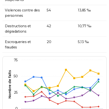
Violences contre des
54
13,85 ‰
personnes
Destructions et
42
10,77 ‰
dégradations
Escroqueries et
20
5,13 ‰
fraudes
75
Nombre de faits
50
25
0