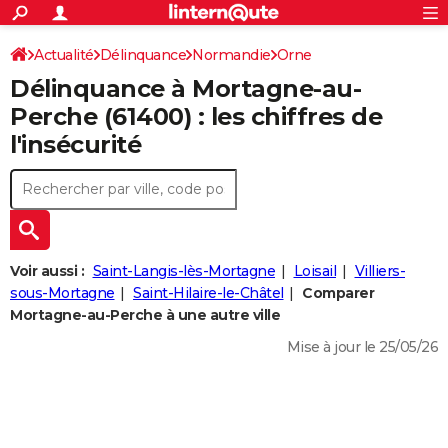
ACTUALITÉS
Connexion
S'inscrire
Actualité
Délinquance
Normandie
Orne
Rechercher
Société
Education
Villes
Politique
Faits Divers
Monde
+
SPORT
Délinquance à
Mortagne-au-
Mortagne-au-Perche
Football
Cyclisme
Forum
Coupe du monde 2026
Tennis
Rugby
CULTURE
Perche
(61400) : les chiffres de
l'insécurité
TNT
Cinéma
Musique
Programme TV
Streaming
Sorties cinéma
+
FINANCE
Impôts
Immobilier
Banque
Crédit
Retraite
Epargne
Risques naturels par ville
Assurance
AUTO
Réserver un essai
Berlines
Forum auto
Essais
Citadines
SUV
+
HIGH-TECH
Meilleur smartphone
Ordinateurs
Guide high-tech
Mobiles
Internet
Jeux vidéo
+
BRICOLAGE
Voir aussi :
Saint-Langis-lès-Mortagne
Loisail
Villiers-
sous-Mortagne
Saint-Hilaire-le-Châtel
Comparer
Aménagement intérieur
Cuisine
Jardinage
+
Forum
Extérieur
Salle de bains
Rangement
WEEK-END
Mortagne-au-Perche à une autre ville
Escapades
Expositions
Week-end nature
Guides de France
Patrimoine
Musées
+
Mise à jour le 25/05/26
LIFESTYLE
Bien-être
Mode
+
Art de vivre
Loisirs
Modes de vie
SANTE
Guide de la santé
Médicaments
+
Alimentation
Maladies
Sommeil
VOYAGE