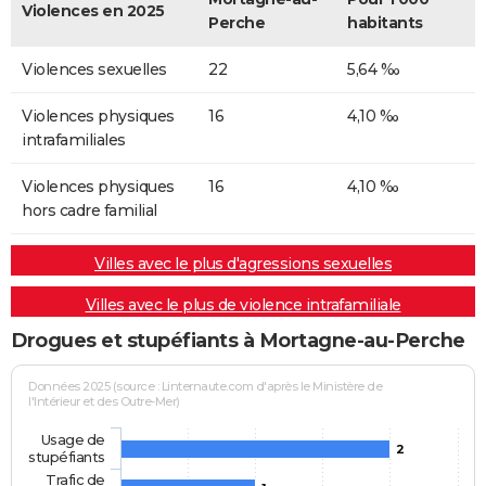
Violences en 2025
Perche
habitants
Violences sexuelles
22
5,64 ‰
Violences physiques
16
4,10 ‰
intrafamiliales
Violences physiques
16
4,10 ‰
hors cadre familial
Villes avec le plus d'agressions sexuelles
Villes avec le plus de violence intrafamiliale
Drogues et stupéfiants à Mortagne-au-Perche
Données 2025 (source : Linternaute.com d'après le Ministère de
l'Intérieur et des Outre-Mer)
Usage de
2
stupéfiants
Trafic de